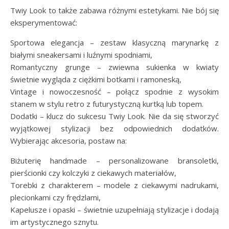
Twiy Look to także zabawa różnymi estetykami. Nie bój się
eksperymentować:
Sportowa elegancja – zestaw klasyczną marynarkę z
białymi sneakersami i luźnymi spodniami,
Romantyczny grunge – zwiewna sukienka w kwiaty
świetnie wygląda z ciężkimi botkami i ramoneską,
Vintage i nowoczesność – połącz spodnie z wysokim
stanem w stylu retro z futurystyczną kurtką lub topem.
Dodatki – klucz do sukcesu Twiy Look. Nie da się stworzyć
wyjątkowej stylizacji bez odpowiednich dodatków.
Wybierając akcesoria, postaw na:
Biżuterię handmade – personalizowane bransoletki,
pierścionki czy kolczyki z ciekawych materiałów,
Torebki z charakterem – modele z ciekawymi nadrukami,
plecionkami czy frędzlami,
Kapelusze i opaski – świetnie uzupełniają stylizacje i dodają
im artystycznego sznytu.