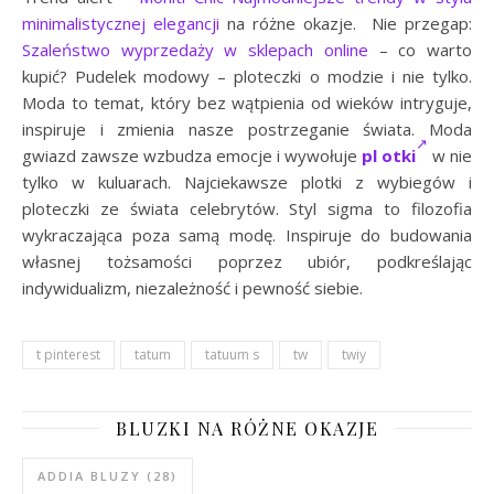
minimalistycznej elegancji
na różne okazje. Nie przegap:
Szaleństwo wyprzedaży w sklepach online
– co warto
kupić? Pudelek modowy – ploteczki o modzie i nie tylko.
Moda to temat, który bez wątpienia od wieków intryguje,
inspiruje i zmienia nasze postrzeganie świata. Moda
gwiazd zawsze wzbudza emocje i wywołuje
pl otki
w nie
tylko w kuluarach. Najciekawsze plotki z wybiegów i
ploteczki ze świata celebrytów. Styl sigma to filozofia
wykraczająca poza samą modę. Inspiruje do budowania
własnej tożsamości poprzez ubiór, podkreślając
indywidualizm, niezależność i pewność siebie.
t pinterest
tatum
tatuum s
tw
twiy
BLUZKI NA RÓŻNE OKAZJE
ADDIA BLUZY
(28)