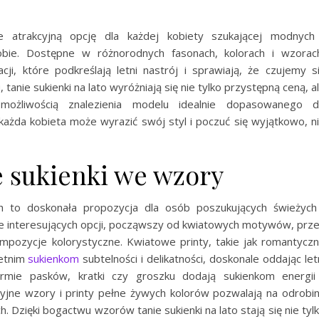
e atrakcyjną opcję dla każdej kobiety szukającej modnych
bie. Dostępne w różnorodnych fasonach, kolorach i wzorac
ji, które podkreślają letni nastrój i sprawiają, że czujemy s
tanie sukienki na lato wyróżniają się nie tylko przystępną ceną, a
możliwością znalezienia modelu idealnie dopasowanego 
 każda kobieta może wyrazić swój styl i poczuć się wyjątkowo, n
e sukienki we wzory
h to doskonała propozycja dla osób poszukujących świeżych
ele interesujących opcji, począwszy od kwiatowych motywów, prz
pozycje kolorystyczne. Kwiatowe printy, takie jak romantycz
letnim
sukienkom
subtelności i delikatności, doskonale oddając let
rmie pasków, kratki czy groszku dodają sukienkom energii
kcyjne wzory i printy pełne żywych kolorów pozwalają na odrobi
ch. Dzięki bogactwu wzorów tanie sukienki na lato stają się nie tyl