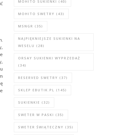
MOHITO SUKIENKI
(40)
ić
MOHITO SWETRY
(43)
MSNGR
(35)
NAJPIĘKNIEJSZE SUKIENKI NA
m.
WESELU
(28)
y,
we
ORSAY SUKIENKI WYPRZEDAŻ
y,
(34)
ju
im
RESERVED SWETRY
(37)
ię
ie
SKLEP EBUTIK.PL
(145)
SUKIENKIE
(32)
SWETER W PASKI
(35)
SWETER ŚWIĄTECZNY
(35)