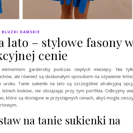
BLUZKI DAMSKIE
a lato – stylowe fasony 
kcyjnej cenie
elementem garderoby podczas ciepłych miesięcy. Nie tyl
chów, ale również są doskonałym sposobem na ożywienie letni
o uroku. Tanie sukienki na lato są szczególnie atrakcyjną opcj
letnich looków, nie obciążając przy tym portfela. Odkryjmy wi
ów, które są dostępne w przystępnych cenach, abyś mogła ciesz
ortowym.
staw na tanie sukienki na