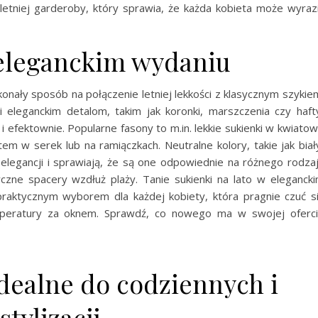
tniej garderoby, który sprawia, że każda kobieta może wyraz
 eleganckim wydaniu
konały sposób na połączenie letniej lekkości z klasycznym szykie
 i eleganckim detalom, takim jak koronki, marszczenia czy haft
i efektownie. Popularne fasony to m.in. lekkie sukienki w kwiato
 w serek lub na ramiączkach. Neutralne kolory, takie jak biał
elegancji i sprawiają, że są one odpowiednie na różnego rodza
yczne spacery wzdłuż plaży. Tanie sukienki na lato w eleganck
raktycznym wyborem dla każdej kobiety, która pragnie czuć s
mperatury za oknem. Sprawdź, co nowego ma w swojej oferc
idealne do codziennych i
tylizacji