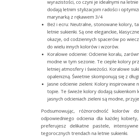
wyrazistości, co czyni je idealnymi na letn
dodają letnim stylizacjom radości i optym
marynarką z rękawem 3/4
Beż i ecru: Neutralne, stonowane kolory,
letnie sukienki. Są one eleganckie, klasycz
okazje, od codziennych spacerów po wieczor
do wielu innych kolorów i wzorów.
Koralowe odcienie: Odcienie koralu, zarówn
modne w tym sezonie. Te ciepłe kolory prz
letniej atmosfery i świeżości. Koralowe suk
opalenizną. Świetnie skomponują się z dł
Jasne odcienie zieleni: Kolory inspirowane 
topie. Te świeże kolory dodają sukienkom le
jasnych odcieniach zieleni są modne, przyjem
Podsumowując, różnorodność kolorów d
odpowiedniego odcienia dla każdej kobiety, 
preferujesz delikatne pastele, intensywn
tegorocznych trendach na letnie sukienki.