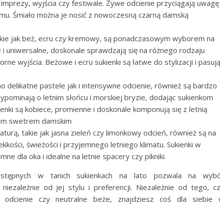
ie imprezy, wyjścia czy festiwale. Żywe odcienie przyciągają uwagę 
izmu. Śmiało można je nosić z nowoczesną czarną damską
 takie jak beż, ecru czy kremowy, są ponadczasowym wyborem na
ne i uniwersalne, doskonale sprawdzają się na różnego rodzaju
ne wyjścia. Beżowe i ecru sukienki są łatwe do stylizacji i pasuj
o delikatne pastele jak i intensywne odcienie, również są bardzo
ypominają o letnim słońcu i morskiej bryzie, dodając sukienkom
ienki są kobiece, promienne i doskonale komponują się z letnią
ugim swetrem damskim
naturą, takie jak jasna zieleń czy limonkowy odcień, również są na
kkości, świeżości i przyjemnego letniego klimatu. Sukienki w
ne dla oka i idealne na letnie spacery czy pikniki.
ostępnych w tanich sukienkach na lato pozwala na wyb
niezależnie od jej stylu i preferencji. Niezależnie od tego, c
e odcienie czy neutralne beże, znajdziesz coś dla siebie