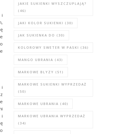
JAKIE SUKIENKI WYSZCZUPLAJĄ?
(46)
 i
h,
JAKI KOLOR SUKIENKI
(30)
ię
JAK SUKIENKA DO
(30)
le
do
KOLOROWY SWETER W PASKI
(36)
ie
MANGO UBRANIA
(43)
MARKOWE BLYZY
(51)
MARKOWE SUKIENKI WYPRZEDAŻ
 i
(50)
ez
ne
MARKOWE UBRANIA
(40)
ni
 i
MARKOWE UBRANIA WYPRZEDAŻ
nę
(34)
ko