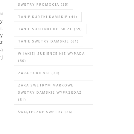
SWETRY PROMOCJA
(35)
ki
TANIE KURTKI DAMSKIE
(41)
zy
i,
TANIE SUKIENKI DO 50 ZŁ
(59)
ły
TANIE SWETRY DAMSKIE
(61)
st
ją
W JAKIEJ SUKIENCE NIE WYPADA
ej
(30)
ZARA SUKIENKI
(30)
ZARA SWETRYM MARKOWE
SWETRY DAMSKIE WYPRZEDAŻ
(31)
ŚWIĄTECZNE SWETRY
(36)