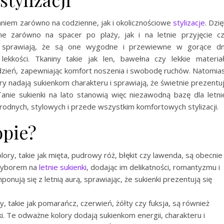
aniem zarówno na codzienne, jak i okolicznościowe
stylizacje
. Dzię
 zarówno na spacer po plaży, jak i na letnie przyjęcie c
ny sprawiają, że są one wygodne i przewiewne w gorące dn
lekkości. Tkaniny takie jak len, bawełna czy lekkie materia
dzień, zapewniając komfort noszenia i swobodę ruchów. Natomia
 nadają sukienkom charakteru i sprawiają, że świetnie prezentu
anie sukienki na lato stanowią więc niezawodną bazę dla letni
odnych, stylowych i przede wszystkim komfortowych stylizacji.
opie?
ory, takie jak mięta, pudrowy róż, błękit czy lawenda, są obecnie
 wyborem na
letnie sukienki
, dodając im delikatności, romantyzmu i
onują się z letnią aurą, sprawiając, że sukienki prezentują się
, takie jak pomarańcz, czerwień, żółty czy fuksja, są również
 Te odważne kolory dodają sukienkom energii, charakteru i