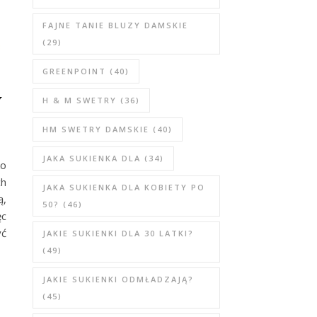
FAJNE TANIE BLUZY DAMSKIE
(29)
GREENPOINT
(40)
w
H & M SWETRY
(36)
HM SWETRY DAMSKIE
(40)
JAKA SUKIENKA DLA
(34)
ko
ch
JAKA SUKIENKA DLA KOBIETY PO
ą,
50?
(46)
ęc
yć
JAKIE SUKIENKI DLA 30 LATKI?
(49)
JAKIE SUKIENKI ODMŁADZAJĄ?
(45)