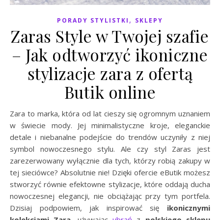
,
PORADY STYLISTKI
SKLEPY
Zaras Style w Twojej szafie
– Jak odtworzyć ikoniczne
stylizacje zara z ofertą
Butik online
Zara to marka, która od lat cieszy się ogromnym uznaniem
w świecie mody. Jej minimalistyczne kroje, eleganckie
detale i niebanalne podejście do trendów uczyniły z niej
symbol nowoczesnego stylu. Ale czy styl Zaras jest
zarezerwowany wyłącznie dla tych, którzy robią zakupy w
tej sieciówce? Absolutnie nie! Dzięki ofercie eButik możesz
stworzyć równie efektowne stylizacje, które oddają ducha
nowoczesnej elegancji, nie obciążając przy tym portfela.
Dzisiaj podpowiem, jak inspirować się
ikonicznymi
kolekcjami Zara
, używając
ubrań
z
polskiego sklepu