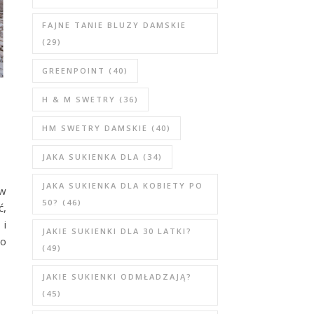
FAJNE TANIE BLUZY DAMSKIE
(29)
GREENPOINT
(40)
H & M SWETRY
(36)
HM SWETRY DAMSKIE
(40)
JAKA SUKIENKA DLA
(34)
JAKA SUKIENKA DLA KOBIETY PO
 w
50?
(46)
ć,
 i
JAKIE SUKIENKI DLA 30 LATKI?
go
(49)
JAKIE SUKIENKI ODMŁADZAJĄ?
(45)