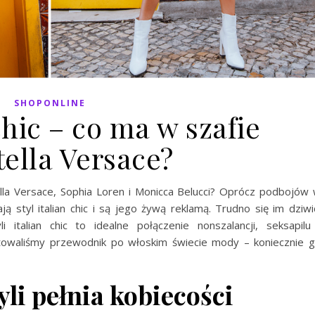
SHOPONLINE
 chic – co ma w szafie
ella Versace?
la Versace, Sophia Loren i Monicca Belucci? Oprócz podbojów
ą styl italian chic i są jego żywą reklamą. Trudno się im dziwi
i italian chic to idealne połączenie nonszalancji, seksapilu
gotowaliśmy przewodnik po włoskim świecie mody – koniecznie 
zyli pełnia kobiecości