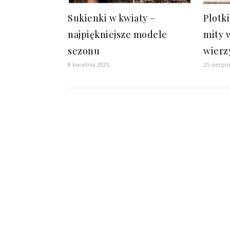
Sukienki w kwiaty –
Plotk
najpiękniejsze modele
mity 
sezonu
wier
8 kwietnia 2025
25 sierpn