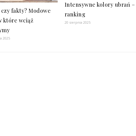
Intensywne kolory ubrań –
i czy fakty? Modowe
ranking
w które wciąż
20 sierpnia 2025
zymy
ia 2025