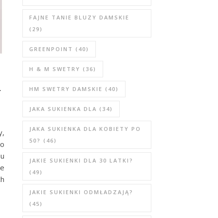
FAJNE TANIE BLUZY DAMSKIE
(29)
GREENPOINT
(40)
H & M SWETRY
(36)
–
HM SWETRY DAMSKIE
(40)
JAKA SUKIENKA DLA
(34)
JAKA SUKIENKA DLA KOBIETY PO
y,
50?
(46)
go
mu
JAKIE SUKIENKI DLA 30 LATKI?
ie
(49)
ch
JAKIE SUKIENKI ODMŁADZAJĄ?
(45)