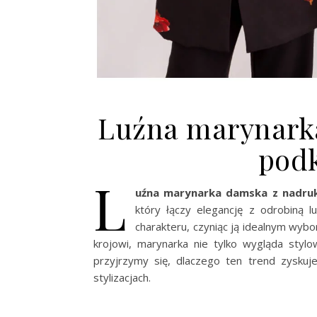
Luźna marynark
podk
L
uźna marynarka damska z nadru
który łączy elegancję z odrobiną l
charakteru, czyniąc ją idealnym wybo
krojowi, marynarka nie tylko wygląda sty
przyjrzymy się, dlaczego ten trend zyskuj
stylizacjach.