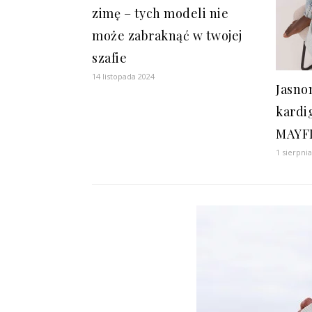
zimę – tych modeli nie
może zabraknąć w twojej
szafie
14 listopada 2024
Jasno
kardi
MAYF
1 sierpni