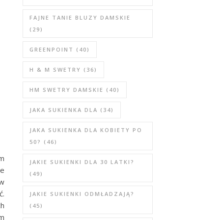
FAJNE TANIE BLUZY DAMSKIE
(29)
GREENPOINT
(40)
H & M SWETRY
(36)
HM SWETRY DAMSKIE
(40)
JAKA SUKIENKA DLA
(34)
JAKA SUKIENKA DLA KOBIETY PO
50?
(46)
ym
JAKIE SUKIENKI DLA 30 LATKI?
le
(49)
 w
ć.
JAKIE SUKIENKI ODMŁADZAJĄ?
ch
(45)
em