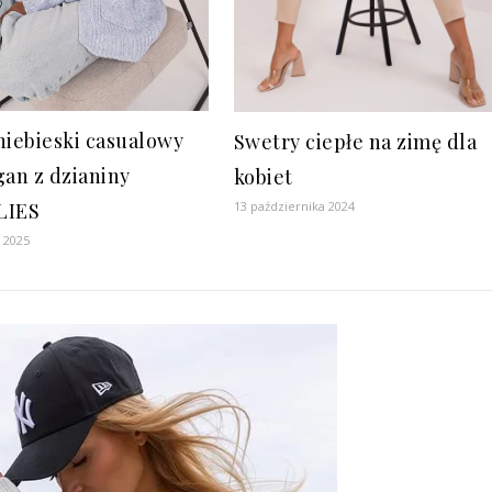
niebieski casualowy
Swetry ciepłe na zimę dla
gan z dzianiny
kobiet
13 października 2024
LIES
a 2025