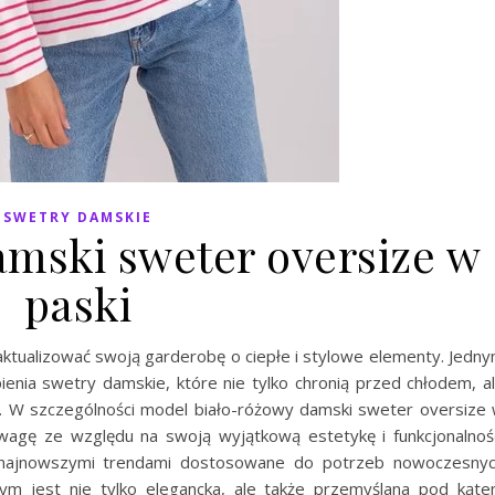
SWETRY DAMSKIE
amski sweter oversize w
paski
 zaktualizować swoją garderobę o ciepłe i stylowe elementy. Jedn
nia swetry damskie, które nie tylko chronią przed chłodem, a
cji. W szczególności model biało-różowy damski sweter oversize
 uwagę ze względu na swoją wyjątkową estetykę i funkcjonalnoś
najnowszymi trendami dostosowane do potrzeb nowoczesny
nym jest nie tylko elegancka, ale także przemyślana pod kąt