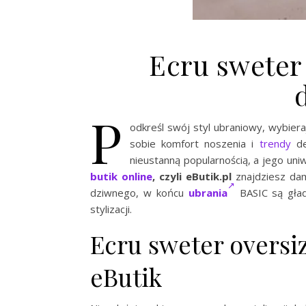
Ecru sweter
P
odkreśl swój styl ubraniowy, wybier
sobie komfort noszenia i
trendy
de
nieustanną popularnością, a jego uni
butik online
, czyli eButik.pl
znajdziesz dams
dziwnego, w końcu
ubrania
BASIC są gład
stylizacji.
Ecru sweter oversi
eButik