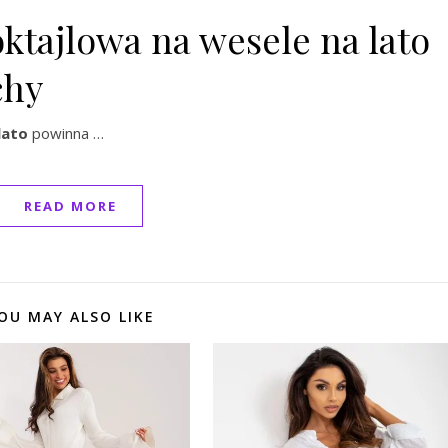
ktajlowa na wesele na lato
chy
lato
powinna …
READ MORE
OU MAY ALSO LIKE