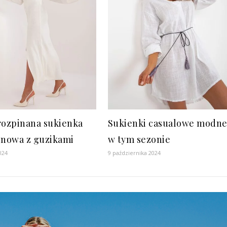
rozpinana sukienka
Sukienki casualowe modn
inowa z guzikami
w tym sezonie
024
9 października 2024