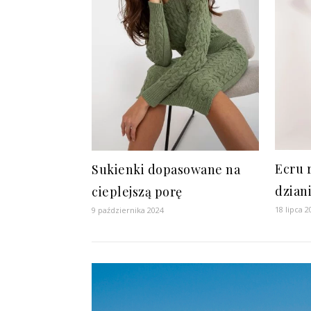
Ecru 
Sukienki dopasowane na
dzian
cieplejszą porę
18 lipca 2
9 października 2024