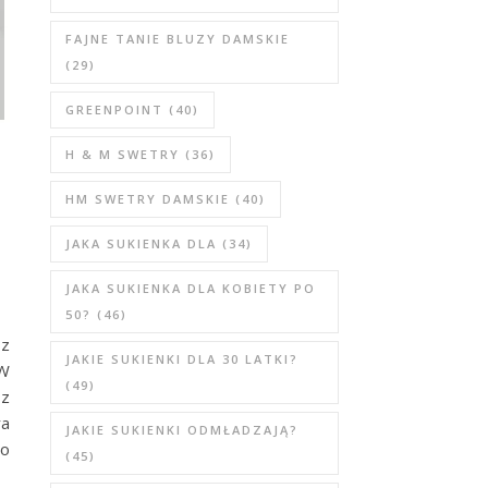
FAJNE TANIE BLUZY DAMSKIE
(29)
GREENPOINT
(40)
H & M SWETRY
(36)
HM SWETRY DAMSKIE
(40)
JAKA SUKIENKA DLA
(34)
JAKA SUKIENKA DLA KOBIETY PO
50?
(46)
 z
JAKIE SUKIENKI DLA 30 LATKI?
 W
(49)
sz
ra
JAKIE SUKIENKI ODMŁADZAJĄ?
do
(45)