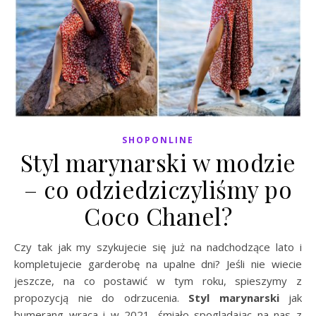
SHOPONLINE
Styl marynarski w modzie
– co odziedziczyliśmy po
Coco Chanel?
Czy tak jak my szykujecie się już na nadchodzące lato i
kompletujecie garderobę na upalne dni? Jeśli nie wiecie
jeszcze, na co postawić w tym roku, spieszymy z
propozycją nie do odrzucenia.
Styl marynarski
jak
bumerang wraca i w 2021, śmiało spoglądając na nas z