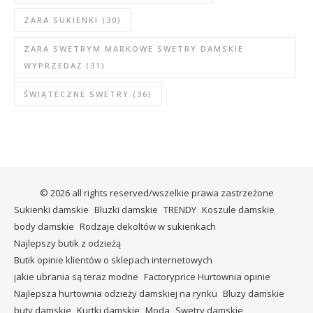
ZARA SUKIENKI
(30)
ZARA SWETRYM MARKOWE SWETRY DAMSKIE
WYPRZEDAŻ
(31)
ŚWIĄTECZNE SWETRY
(36)
© 2026 all rights reserved/wszelkie prawa zastrzeżone
Sukienki damskie
Bluzki damskie
TRENDY
Koszule damskie
body damskie
Rodzaje dekoltów w sukienkach
Najlepszy butik z odzieżą
Butik opinie klientów o sklepach internetowych
jakie ubrania są teraz modne
Factoryprice Hurtownia opinie
Najlepsza hurtownia odzieży damskiej na rynku
Bluzy damskie
buty damskie
Kurtki damskie
Moda
Swetry damskie