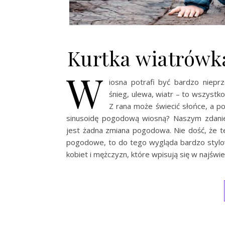
Kurtka wiatrówk
W
iosna potrafi być bardzo niep
śnieg, ulewa, wiatr – to wszystk
Z rana może świecić słońce, a p
sinusoidę pogodową wiosną? Naszym zdani
jest żadna zmiana pogodowa. Nie dość, że te
pogodowe, to do tego wygląda bardzo stylow
kobiet i mężczyzn, które wpisują się w najśw