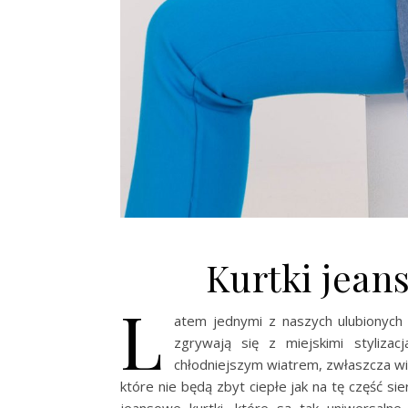
Kurtki jean
L
atem jednymi z naszych ulubionych
zgrywają się z miejskimi styliza
chłodniejszym wiatrem, zwłaszcza wi
które nie będą zbyt ciepłe jak na tę część si