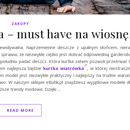
ZAKUPY
a – must have na wiosnę
rzewidywalna. Naprzemienne deszcze z upalnym słońcem, nier
o sprawia, że niezwykle ciężko jest dobrać odpowiednią garderob
opołudniu padać deszcz. Która kurtka zatem pozwoli przetrwać 
em najlepsza będzie
kurtka wiatrówka
, w której niestrasz
n model jest niezwykle praktyczny i najlepszy na trudne warun
o. W naszym sklepie eButik.pl znajdziesz wyjątkowe modele d
ieższe trendy modowe. Dzięki …
READ MORE