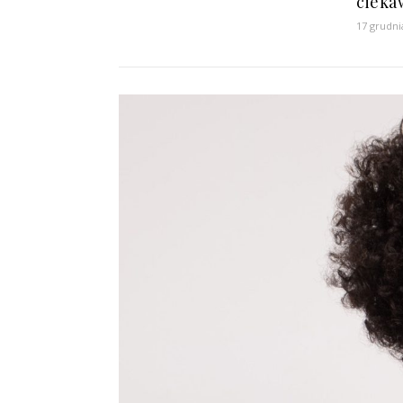
cieka
17 grudni