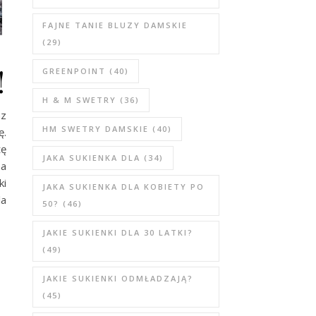
FAJNE TANIE BLUZY DAMSKIE
(29)
!
GREENPOINT
(40)
H & M SWETRY
(36)
az
HM SWETRY DAMSKIE
(40)
ę.
tę
JAKA SUKIENKA DLA
(34)
na
ki
JAKA SUKIENKA DLA KOBIETY PO
la
50?
(46)
JAKIE SUKIENKI DLA 30 LATKI?
(49)
JAKIE SUKIENKI ODMŁADZAJĄ?
(45)