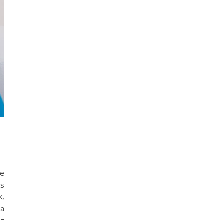
le
as
k,
na