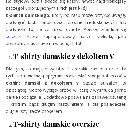
Na stylowy outfit składa się każdy, nawet najdrobniejszy
szczegół ubioru. Jednym z nich jest
krój
t-shirtu damskiego
, który od razu może przykuć uwagę,
podkręcić look, zatuszować drobne niedoskonałości lub
podkreślić to, na co masz ochotę. Poniżej znajdują się
koszulki
, które zaproponowały nasze stylistki, jako
absolutny must have na wiosnę i lato!
T-shirty damskie z dekoltem V
Dla tych, co mają duży biust i szerokie ramiona oraz dla
tych, co uwielbiają sprytnie podkreślać swoją kobiecość –
t-shirt damski z dekoltem V
będzie strzałem w
dziesiątkę. Mocno wycięty przód w literę V wysmukla górne
partie i odciąża je. Dodatkowo pozwala na zabawę biżuterią
– krótkim bądź długim naszyjnikiem, a dla posiadaczek
długiej szyi także chokerem.
T-shirty damskie oversize