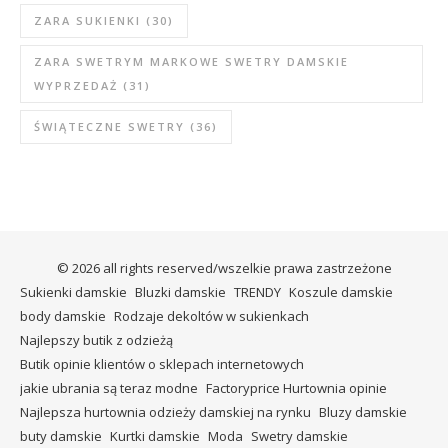
ZARA SUKIENKI
(30)
ZARA SWETRYM MARKOWE SWETRY DAMSKIE
WYPRZEDAŻ
(31)
ŚWIĄTECZNE SWETRY
(36)
© 2026 all rights reserved/wszelkie prawa zastrzeżone
Sukienki damskie
Bluzki damskie
TRENDY
Koszule damskie
body damskie
Rodzaje dekoltów w sukienkach
Najlepszy butik z odzieżą
Butik opinie klientów o sklepach internetowych
jakie ubrania są teraz modne
Factoryprice Hurtownia opinie
Najlepsza hurtownia odzieży damskiej na rynku
Bluzy damskie
buty damskie
Kurtki damskie
Moda
Swetry damskie