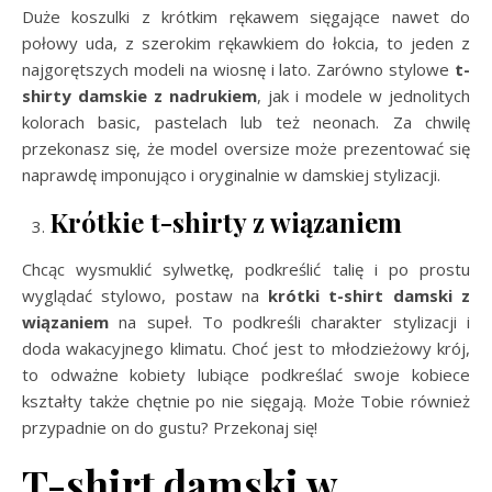
Duże koszulki z krótkim rękawem sięgające nawet do
połowy uda, z szerokim rękawkiem do łokcia, to jeden z
najgorętszych modeli na wiosnę i lato. Zarówno stylowe
t-
shirty damskie z nadrukiem
, jak i modele w jednolitych
kolorach basic, pastelach lub też neonach. Za chwilę
przekonasz się, że model oversize może prezentować się
naprawdę imponująco i oryginalnie w damskiej stylizacji.
Krótkie t-shirty z wiązaniem
Chcąc wysmuklić sylwetkę, podkreślić talię i po prostu
wyglądać stylowo, postaw na
krótki t-shirt damski z
wiązaniem
na supeł. To podkreśli charakter stylizacji i
doda wakacyjnego klimatu. Choć jest to młodzieżowy krój,
to odważne kobiety lubiące podkreślać swoje kobiece
kształty także chętnie po nie sięgają. Może Tobie również
przypadnie on do gustu? Przekonaj się!
T-shirt damski w