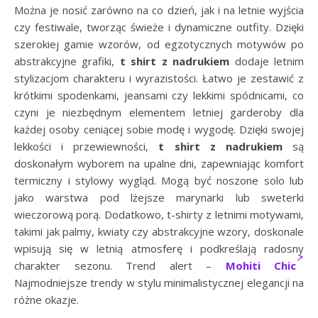
Można je nosić zarówno na co dzień, jak i na letnie wyjścia
czy festiwale, tworząc świeże i dynamiczne outfity. Dzięki
szerokiej gamie wzorów, od egzotycznych motywów po
abstrakcyjne grafiki,
t shirt z nadrukiem
dodaje letnim
stylizacjom charakteru i wyrazistości. Łatwo je zestawić z
krótkimi spodenkami, jeansami czy lekkimi spódnicami, co
czyni je niezbędnym elementem letniej garderoby dla
każdej osoby ceniącej sobie modę i wygodę. Dzięki swojej
lekkości i przewiewności,
t shirt z nadrukiem
są
doskonałym wyborem na upalne dni, zapewniając komfort
termiczny i stylowy wygląd. Mogą być noszone solo lub
jako warstwa pod lżejsze marynarki lub sweterki
wieczorową porą. Dodatkowo, t-shirty z letnimi motywami,
takimi jak palmy, kwiaty czy abstrakcyjne wzory, doskonale
wpisują się w letnią atmosferę i podkreślają radosny
charakter sezonu. Trend alert –
Mohiti Chic
Najmodniejsze trendy w stylu minimalistycznej elegancji na
różne okazje.