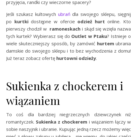
przyjęcia, randki czy wieczorne spacery?
Jeśli szukasz kultowych
ubrań
dla swojego sklepu, sięgnij
po
kurtki
dostępne w ofercie
odzież hurt
online. Kto
pierwszy chodził w
ramoneskach
i skąd się wzięła nazwa
tych kurtek? Wybierasz się do
Outlet w Ptaku
? Istnieje o
wiele skuteczniejszy sposób, by zamówić
hurtem
ubrania
damskie do swojego sklepu i to bez wychodzenia z domu!
Już teraz zobacz ofertę
hurtowni odzieży
.
Sukienka z chockerem i
wiązaniem
To coś dla bardziej niegrzecznych dziewczynek niż
romantyczek.
Sukienka z chockerem
i wiązaniem łączy w
sobie naszyjnik i ubranie. Kupując jedną rzecz możemy więc
mieć z głowy zakupy u jubilera – nie wiemy, do jakiej części