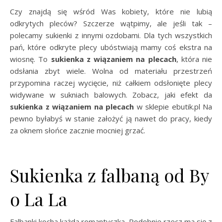
Czy znajdą się wśród Was kobiety, które nie lubią
odkrytych pleców? Szczerze wątpimy, ale jeśli tak –
polecamy sukienki z innymi ozdobami. Dla tych wszystkich
pań, które odkryte plecy ubóstwiają mamy coś ekstra na
wiosnę. To
sukienka z wiązaniem na plecach
, która nie
odsłania zbyt wiele. Wolna od materiału przestrzeń
przypomina raczej wycięcie, niż całkiem odsłonięte plecy
widywane w sukniach balowych. Zobacz, jaki efekt da
sukienka z wiązaniem na plecach
w sklepie ebutik.pl Na
pewno byłabyś w stanie założyć ją nawet do pracy, kiedy
za oknem słońce zacznie mocniej grzać.
Sukienka z falbaną od By
o La La
Falbanki kocha każda romantyczka. Podobnie rzecz ma się z