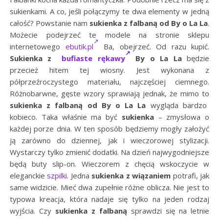
sukienkami. A co, jeśli połączymy te dwa elementy w jedną
całość? Powstanie nam
sukienka z falbaną od By o La La
.
Możecie podejrzeć te modele na stronie sklepu
internetowego
ebutik.pl
Ba, obejrzeć. Od razu kupić.
Sukienka z
bufiaste rękawy
By o La La
będzie
przecież hitem tej wiosny. Jest wykonana z
półprzeźroczystego materiału, najczęściej ciemnego.
Różnobarwne, gęste wzory sprawiają jednak, że mimo to
sukienka z falbaną od By o La La
wygląda bardzo
kobieco. Taka właśnie ma być
sukienka
– zmysłowa o
każdej porze dnia. W ten sposób będziemy mogły założyć
ją zarówno do dziennej, jak i wieczorowej stylizacji.
Wystarczy tylko zmienić dodatki. Na dzień najwygodniejsze
będą buty slip-on. Wieczorem z chęcią wskoczycie w
eleganckie
szpilki
. Jedna
sukienka z wiązaniem
potrafi, jak
same widzicie. Mieć dwa zupełnie różne oblicza. Nie jest to
typowa kreacja, która nadaje się tylko na jeden rodzaj
wyjścia. Czy
sukienka z falbaną
sprawdzi się na letnie