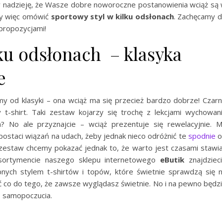
my nadzieję, że Wasze dobre noworoczne postanowienia wciąż są
emy więc omówić
sportowy styl w kilku odsłonach
. Zachęcamy 
 propozycjami!
lku odsłonach – klasyka
e
my od klasyki – ona wciąż ma się przecież bardzo dobrze! Czar
y t-shirt. Taki zestaw kojarzy się trochę z lekcjami wychowan
 No ale przyznajcie – wciąż prezentuje się rewelacyjnie. 
ostaci wiązań na udach, żeby jednak nieco odróżnić te
spodnie
o
 zestaw chcemy pokazać jednak to, że warto jest czasami stawi
asortymencie naszego sklepu internetowego
eButik
znajdziec
ych stylem t-shirtów i topów, które świetnie sprawdzą się 
 co do tego, że zawsze wyglądasz świetnie. No i na pewno będz
o samopoczucia.