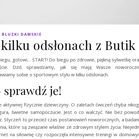
BLUZKI DAMSKIE
 kilku odsłonach z Butik
 biegu, gotowi… START! Do biegu po zdrowie, piękną sylwetkę or
iście. Dziś sprawdzamy, jak się mają Wasze noworocz
wiamy sobie o sportowym stylu w kilku odsłonach.
 sprawdź je!
 aktywnej fizycznie dziewczyny. O zaletach ćwiczeń chyba niko
gura, świetne samopoczucie. Jest o co walczyć. Nie bez powo
. Styczeń to przecież czas postanowień noworocznych, a badan
nia, które są związane właśnie ze zdrowym stylem życia. Niejed
rnet na siłownię czy rozpoczęła intensywne treningi w domow