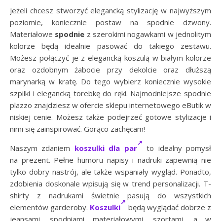
Jeżeli chcesz stworzyć elegancką stylizację w najwyższym
poziomie, koniecznie postaw na spodnie dzwony.
Materiałowe
spodnie
z szerokimi nogawkami w jednolitym
kolorze będą idealnie pasować do takiego zestawu.
Możesz połączyć je z elegancką koszulą w białym kolorze
oraz ozdobnym żabocie przy dekolcie oraz dłuższą
marynarką w kratę. Do tego wybierz koniecznie wysokie
szpilki i elegancką torebkę do ręki. Najmodniejsze spodnie
plazzo znajdziesz w ofercie sklepu internetowego eButik w
niskiej cenie. Możesz także podejrzeć gotowe stylizacje i
nimi się zainspirować. Gorąco zachęcam!
Naszym zdaniem
koszulki dla par
to idealny pomysł
na prezent. Pełne humoru napisy i nadruki zapewnią nie
tylko dobry nastrój, ale także wspaniały wygląd. Ponadto,
zdobienia doskonale wpisują się w trend personalizacji. T-
shirty z nadrukami świetnie pasują do wszystkich
elementów garderoby.
Koszulki
będą wyglądać dobrze z
jeansami, spodniami materiałowymi, szortami, a w