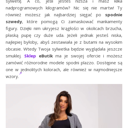
sylwetę. A co, jeśli jesteś niższa i masz kilka
nadprogramowych kilogramów? Nic się nie martw! Ty
również możesz jak najbardziej sięgać po
spodnie
szwedy
, które pomogą Ci zamaskować mankamenty
figury. Dzięki nim ukryjesz krągłości w okolicach brzucha,
płaską pupę czy duże uda. Jeżeli jednak jesteś niska,
najlepiej byłoby, abyś zestawiała je z butami na wysokim
obcasie. Wtedy Twoja sylwetka będzie wyglądała jeszcze
smuklej.
Sklep
eButik
ma je swojej ofercie i możesz
zamówić różnorodne modele spodni plazzo. Dostępne są
one w jednolitych kolorach, ale również w najmodniejsze
wzory.