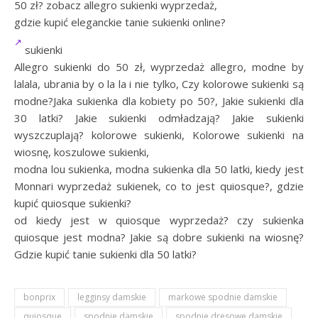
50 zł? zobacz allegro sukienki wyprzedaż,
gdzie kupić eleganckie tanie sukienki online?
sukienki
Allegro sukienki do 50 zł, wyprzedaż allegro, modne by
lalala, ubrania by o la la i nie tylko, Czy kolorowe sukienki są
modne?Jaka sukienka dla kobiety po 50?, Jakie sukienki dla
30 latki? Jakie sukienki odmładzają? Jakie sukienki
wyszczuplają? kolorowe sukienki, Kolorowe sukienki na
wiosnę, koszulowe sukienki,
modna lou sukienka, modna sukienka dla 50 latki, kiedy jest
Monnari wyprzedaż sukienek, co to jest quiosque?, gdzie
kupić quiosque sukienki?
od kiedy jest w quiosque wyprzedaż? czy sukienka
quiosque jest modna? Jakie są dobre sukienki na wiosnę?
Gdzie kupić tanie sukienki dla 50 latki?
bonprix
legginsy damskie
markowe spodnie damskie
quiosque
spodnie damskie
spodnie dresowe damskie