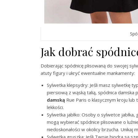
Spó
Jak dobrać spódnic
Dobierając spódnicę plisowaną do swojej sylwe
atuty figury i ukryć ewentualne mankamenty:
Sylwetka klepsydry: Jeśli masz sylwetkę typu
piersiową z wąską talią, spódnica damska
damską
Rue Paris o klasycznym kroju lub t
lekkości.
Sylwetka jabłko: Osoby o sylwetce jabłka, 
mogą wybierać spódnice plisowane o luźnie
niedoskonałości w okolicy brzucha. Unikaj m
Sylwetka gruszka: Jeśli Twoje biodra są sz