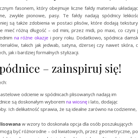
icznym fasonem, który obejmuje liczne fałdy materiału układają
rne, zwykle pionowe, pasy. Te fałdy nadają spódnicy lekkośc
a niej są także zdobienia w postaci plisów, które dodają tekstury
 mieć różną długość – od mini, przez midi, po maxi, co czyni 
iednim
na różne okazje
i pory roku. Dodatkowo, spódnica dams
riałów, takich jak jedwab, satyna, dżersej czy nawet skóra, 
, jak i bardziej formalnych stylizacji.
ódnice – zainspiruj się!
ych:
pastelowe odcienie w spódnicach plisowanych nadają im
pódnice są doskonałym wyborem
na wiosnę
i lato, dodając
. Ich delikatność sprawia, że są idealne zarówno na codzienne,
plisowana
w wzory to doskonała opcja dla osób poszukujących
ory mogą być różnorodne – od kwiatowych, przez geometryczne, po