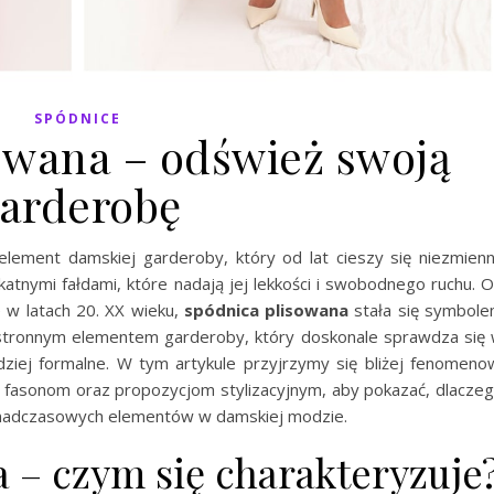
SPÓDNICE
owana – odśwież swoją
arderobę
element damskiej garderoby, który od lat cieszy się niezmien
ikatnymi fałdami, które nadają jej lekkości i swobodnego ruchu. 
w latach 20. XX wieku,
spódnica plisowana
stała się symbol
chstronnym elementem garderoby, który doskonale sprawdza się
dziej formalne. W tym artykule przyjrzymy się bliżej fenomeno
ym fasonom oraz propozycjom stylizacyjnym, aby pokazać, dlacze
 ponadczasowych elementów w damskiej modzie.
 – czym się charakteryzuje