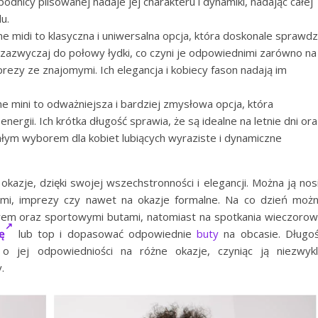
nicy plisowanej nadaje jej charakteru i dynamiki, nadając całej
u.
e midi to klasyczna i uniwersalna opcja, która doskonale sprawd
a zazwyczaj do połowy łydki, co czyni je odpowiednimi zarówno na
prezy ze znajomymi. Ich elegancja i kobiecy fason nadają im
e mini to odważniejsza i bardziej zmysłowa opcja, która
 energii. Ich krótka długość sprawia, że są idealne na letnie dni or
łym wyborem dla kobiet lubiących wyraziste i dynamiczne
kazje, dzięki swojej wszechstronności i elegancji. Można ją nos
ymi, imprezy czy nawet na okazje formalne. Na co dzień moż
em oraz sportowymi butami, natomiast na spotkania wieczoro
ę
lub top i dopasować odpowiednie
buty
na obcasie. Długo
 jej odpowiedniości na różne okazje, czyniąc ją niezwyk
.