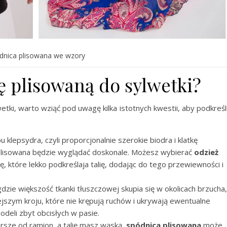
dnica plisowana we wzory
ę plisowaną do sylwetki?
tki, warto wziąć pod uwagę kilka istotnych kwestii, aby podkreśl
 klepsydra, czyli proporcjonalnie szerokie biodra i klatkę
 plisowana będzie wyglądać doskonale. Możesz wybierać
odzież
ę, które lekko podkreślaja talię, dodając do tego przewiewności i
gdzie większość tkanki tłuszczowej skupia się w okolicach brzucha,
jszym kroju, które nie krępują ruchów i ukrywają ewentualne
odeli zbyt obcisłych w pasie.
ersze od ramion, a talię masz wąską,
spódnica plisowana
może