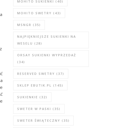
MOHITO SUKIENKI
(40)
MOHITO SWETRY
(43)
za
MSNGR
(35)
NAJPIĘKNIEJSZE SUKIENKI NA
WESELU
(28)
az
ORSAY SUKIENKI WYPRZEDAŻ
(34)
ić
RESERVED SWETRY
(37)
na
SKLEP EBUTIK.PL
(145)
we
ść
SUKIENKIE
(32)
le
SWETER W PASKI
(35)
SWETER ŚWIĄTECZNY
(35)