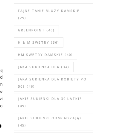
FAJNE TANIE BLUZY DAMSKIE
(29)
GREENPOINT
(40)
H & M SWETRY
(36)
HM SWETRY DAMSKIE
(40)
JAKA SUKIENKA DLA
(34)
ną
Od
JAKA SUKIENKA DLA KOBIETY PO
em
50?
(46)
 w
wi
JAKIE SUKIENKI DLA 30 LATKI?
go
(49)
JAKIE SUKIENKI ODMŁADZAJĄ?
?
(45)