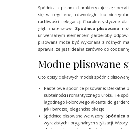
Spódnica z plisami charakteryzuje się specyf
się w regularne, równoległe lub nieregula
ruchliwości i elegancji. Charakterystyczne dl
głębi materiałowi.
Spódnica plisowana
może
uniwersalnym elementem garderoby odpow
plisowana może być wykonana z różnych mate
sprawia, że jest idealna zarówno do codziennych
Modne plisowane sp
Oto opisy ciekawych modeli spódnic plisowan
Pastelowe spódnice plisowane: Delikatne 
subtelności i romantycznego uroku. Te s
łagodnego kolorowego akcentu do garderoby
jak i bardziej eleganckie okazje.
Spódnice plisowane we wzory:
Spódnica 
wyrazistych i oryginalnych stylizacji. Wz