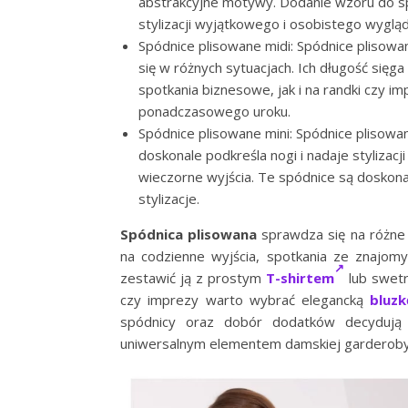
abstrakcyjne motywy. Dodanie wzoru do spód
stylizacji wyjątkowego i osobistego wygląd
Spódnice plisowane midi: Spódnice plisowan
się w różnych sytuacjach. Ich długość sięg
spotkania biznesowe, jak i na randki czy im
ponadczasowego uroku.
Spódnice plisowane mini: Spódnice plisowan
doskonale podkreśla nogi i nadaje stylizacji
wieczorne wyjścia. Te spódnice są doskona
stylizacje.
Spódnica plisowana
sprawdza się na różne o
na codzienne wyjścia, spotkania ze znajom
zestawić ją z prostym
T-shirtem
lub swetr
czy imprezy warto wybrać elegancką
bluzk
spódnicy oraz dobór dodatków decydują o
uniwersalnym elementem damskiej garderoby