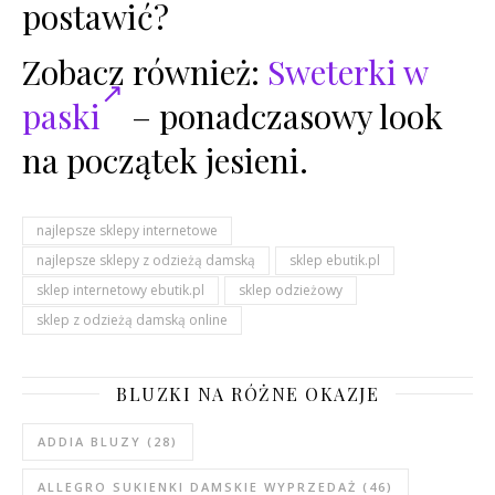
postawić?
Zobacz również:
Sweterki w
paski
– ponadczasowy look
na początek jesieni.
najlepsze sklepy internetowe
najlepsze sklepy z odzieżą damską
sklep ebutik.pl
sklep internetowy ebutik.pl
sklep odzieżowy
sklep z odzieżą damską online
BLUZKI NA RÓŻNE OKAZJE
ADDIA BLUZY
(28)
ALLEGRO SUKIENKI DAMSKIE WYPRZEDAŻ
(46)