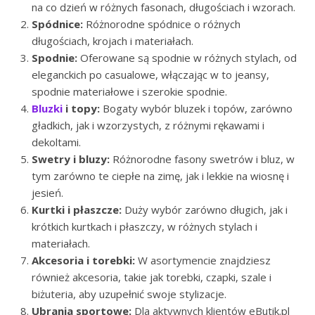
na co dzień w różnych fasonach, długościach i wzorach.
Spódnice:
Różnorodne spódnice o różnych
długościach, krojach i materiałach.
Spodnie:
Oferowane są spodnie w różnych stylach, od
eleganckich po casualowe, włączając w to jeansy,
spodnie materiałowe i szerokie spodnie.
Bluzki
i topy:
Bogaty wybór bluzek i topów, zarówno
gładkich, jak i wzorzystych, z różnymi rękawami i
dekoltami.
Swetry i bluzy:
Różnorodne fasony swetrów i bluz, w
tym zarówno te ciepłe na zimę, jak i lekkie na wiosnę i
jesień.
Kurtki i płaszcze:
Duży wybór zarówno długich, jak i
krótkich kurtkach i płaszczy, w różnych stylach i
materiałach.
Akcesoria i torebki:
W asortymencie znajdziesz
również akcesoria, takie jak torebki, czapki, szale i
biżuteria, aby uzupełnić swoje stylizacje.
Ubrania sportowe:
Dla aktywnych klientów eButik.pl