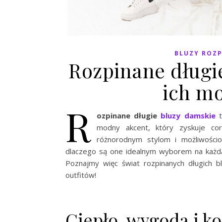
BLUZY ROZ
Rozpinane długi
ich m
R
ozpinane długie
bluzy damskie
t
modny akcent, który zyskuje cor
różnorodnym stylom i możliwościom
dlaczego są one idealnym wyborem na każdą 
Poznajmy więc świat rozpinanych długich b
outfitów!
Ciepło, wygoda i ko