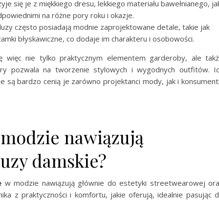
zyje się je z miękkiego dresu, lekkiego materiału bawełnianego, ja
odpowiednimi na różne pory roku i okazje.
uzy często posiadają modnie zaprojektowane detale, takie jak
zamki błyskawiczne, co dodaje im charakteru i osobowości.
ę więc nie tylko praktycznym elementem garderoby, ale tak
y pozwala na tworzenie stylowych i wygodnych outfitów. I
że są bardzo cenią je zarówno projektanci mody, jak i konsument
 modzie nawiązują
luzy damskie?
e
w modzie nawiązują głównie do estetyki streetwearowej or
ika z praktyczności i komfortu, jakie oferują, idealnie pasując 