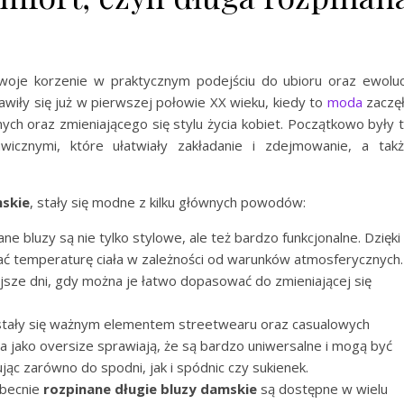
oje korzenie w praktycznym podejściu do ubioru oraz ewoluc
wiły się już w pierwszej połowie XX wieku, kiedy to
moda
zaczę
ch oraz zmieniającego się stylu życia kobiet. Początkowo były 
icznymi, które ułatwiały zakładanie i zdejmowanie, a tak
skie
, stały się modne z kilku głównych powodów:
ane bluzy są nie tylko stylowe, ale też bardzo funkcjonalne. Dzięki
ać temperaturę ciała w zależności od warunków atmosferycznych.
jsze dni, gdy można je łatwo dopasować do zmieniającej się
y stały się ważnym elementem streetwearu oraz casualowych
enia jako oversize sprawiają, że są bardzo uniwersalne i mogą być
ąc zarówno do spodni, jak i spódnic czy sukienek.
Obecnie
rozpinane
długie bluzy damskie
są dostępne w wielu