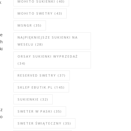
k
MOHITO SUKIENKI
(40)
MOHITO SWETRY
(43)
MSNGR
(35)
że
NAJPIĘKNIEJSZE SUKIENKI NA
ch
WESELU
(28)
ki
ORSAY SUKIENKI WYPRZEDAŻ
(34)
RESERVED SWETRY
(37)
SKLEP EBUTIK.PL
(145)
SUKIENKIE
(32)
az
SWETER W PASKI
(35)
do
SWETER ŚWIĄTECZNY
(35)