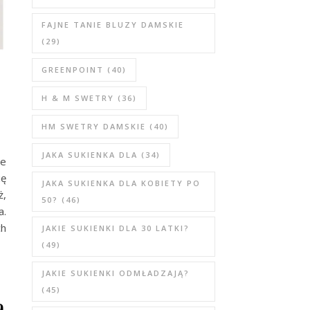
FAJNE TANIE BLUZY DAMSKIE
(29)
GREENPOINT
(40)
j
H & M SWETRY
(36)
HM SWETRY DAMSKIE
(40)
JAKA SUKIENKA DLA
(34)
że
ię
JAKA SUKIENKA DLA KOBIETY PO
ż,
50?
(46)
a.
ch
JAKIE SUKIENKI DLA 30 LATKI?
(49)
JAKIE SUKIENKI ODMŁADZAJĄ?
(45)
a