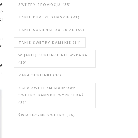
ie
SWETRY PROMOCJA
(35)
dę
TANIE KURTKI DAMSKIE
(41)
ej
TANIE SUKIENKI DO 50 ZŁ
(59)
 i
TANIE SWETRY DAMSKIE
(61)
do
W JAKIEJ SUKIENCE NIE WYPADA
(30)
ie
h,
ZARA SUKIENKI
(30)
ZARA SWETRYM MARKOWE
SWETRY DAMSKIE WYPRZEDAŻ
(31)
ŚWIĄTECZNE SWETRY
(36)