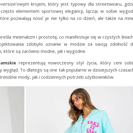
 oversize’owym krojem, który jest typowy dla streetwearu, gdz
 często elementem sportowej elegancji, łącząc w sobie wygo
óre pozwalają nosić je nie tylko na co dzień, ale także na mni
eśla minimalizm i prostotę, co manifestuje się w czystych liniach
rojektowania zdobyło uznanie w modzie za swoją zdolność 
cji, które są zarówno modne, jak i wygodne.
damskie
reprezentują nowoczesny styl życia, który ceni sob
wygląd. To dlatego są one tak popularne w dzisiejszych czasac
 trendów mody, jak i codziennych potrzeb użytkowników.