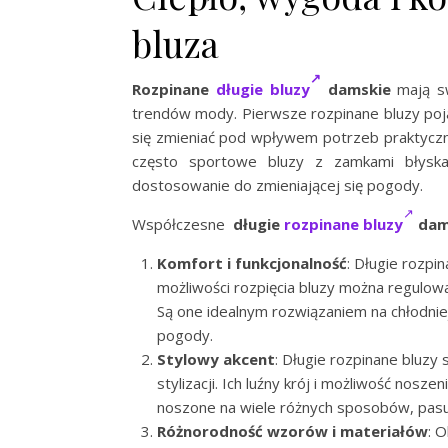
bluza
Rozpinane
długie bluzy
damskie
mają sw
trendów mody. Pierwsze rozpinane bluzy poja
się zmieniać pod wpływem potrzeb praktyczny
często sportowe bluzy z zamkami błyskaw
dostosowanie do zmieniającej się pogody.
Współczesne
długie
rozpinane bluzy
dam
Komfort i funkcjonalność
: Długie rozpin
możliwości rozpięcia bluzy można regulow
Są one idealnym rozwiązaniem na chłodnie
pogody.
Stylowy akcent
: Długie rozpinane bluz
stylizacji. Ich luźny krój i możliwość nosz
noszone na wiele różnych sposobów, pasuj
Różnorodność wzorów i materiałów
: 