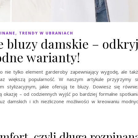
,
PINANE
TRENDY W UBRANIACH
e bluzy damskie – odkry
odne warianty!
o nie tylko element garderoby zapewniający wygodę, ale tak
az większą popularność. W naszym artykule przyjrzymy s
 stylizacyjnym, jakie oferują te bluzy. Dowiesz się równie
okazję – od codziennych wyjść po bardziej formalne spotkani
luz damskich i ich niezliczone możliwości w kreowaniu modny
mfort, czyli długa rozpinan