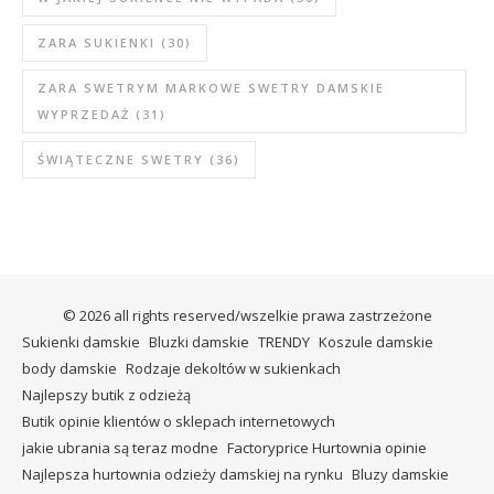
ZARA SUKIENKI
(30)
ZARA SWETRYM MARKOWE SWETRY DAMSKIE
WYPRZEDAŻ
(31)
ŚWIĄTECZNE SWETRY
(36)
© 2026 all rights reserved/wszelkie prawa zastrzeżone
Sukienki damskie
Bluzki damskie
TRENDY
Koszule damskie
body damskie
Rodzaje dekoltów w sukienkach
Najlepszy butik z odzieżą
Butik opinie klientów o sklepach internetowych
jakie ubrania są teraz modne
Factoryprice Hurtownia opinie
Najlepsza hurtownia odzieży damskiej na rynku
Bluzy damskie