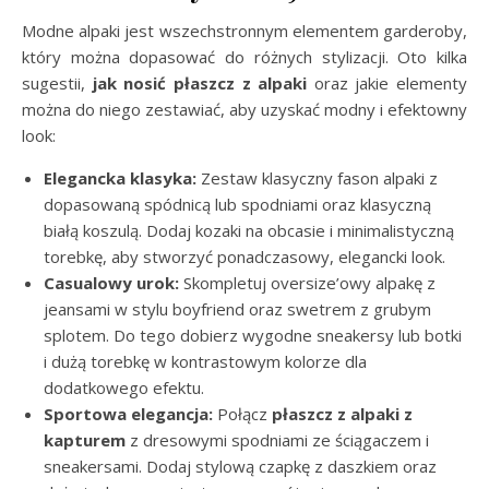
Modne alpaki jest wszechstronnym elementem garderoby,
który można dopasować do różnych stylizacji. Oto kilka
sugestii,
jak nosić płaszcz z alpaki
oraz jakie elementy
można do niego zestawiać, aby uzyskać modny i efektowny
look:
Elegancka klasyka:
Zestaw klasyczny fason alpaki z
dopasowaną spódnicą lub spodniami oraz klasyczną
białą koszulą. Dodaj kozaki na obcasie i minimalistyczną
torebkę, aby stworzyć ponadczasowy, elegancki look.
Casualowy urok:
Skompletuj oversize’owy alpakę z
jeansami w stylu boyfriend oraz swetrem z grubym
splotem. Do tego dobierz wygodne sneakersy lub botki
i dużą torebkę w kontrastowym kolorze dla
dodatkowego efektu.
Sportowa elegancja:
Połącz
płaszcz z alpaki z
kapturem
z dresowymi spodniami ze ściągaczem i
sneakersami. Dodaj stylową czapkę z daszkiem oraz