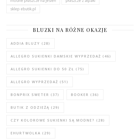
modne płaszcze na jesień
płaszcze z alpaki
sklep ebutik.pl
BLUZKI NA RÓŻNE OKAZJE
ADDIA BLUZY
(28)
ALLEGRO SUKIENKI DAMSKIE WYPRZEDAŻ
(46)
ALLEGRO SUKIENKI DO 50 ZŁ
(75)
ALLEGRO WYPRZEDAŻ
(51)
BONPRIX SWETER
(37)
BOOKER
(36)
BUTIK Z ODZIEŻĄ
(29)
CZY KOLOROWE SUKIENKI SĄ MODNE?
(28)
EHURTWOLKA
(29)