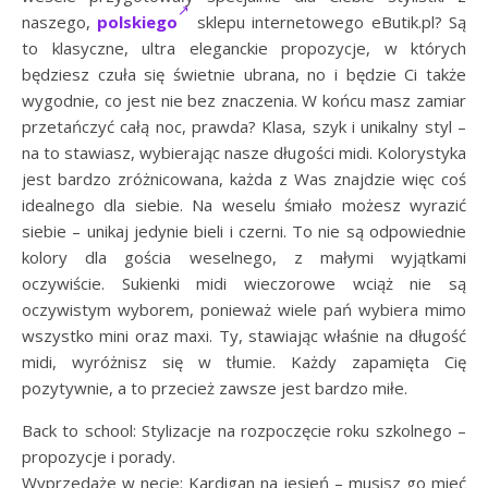
naszego,
polskiego
sklepu internetowego eButik.pl? Są
to klasyczne, ultra eleganckie propozycje, w których
będziesz czuła się świetnie ubrana, no i będzie Ci także
wygodnie, co jest nie bez znaczenia. W końcu masz zamiar
przetańczyć całą noc, prawda? Klasa, szyk i unikalny styl –
na to stawiasz, wybierając nasze długości midi. Kolorystyka
jest bardzo zróżnicowana, każda z Was znajdzie więc coś
idealnego dla siebie. Na weselu śmiało możesz wyrazić
siebie – unikaj jedynie bieli i czerni. To nie są odpowiednie
kolory dla gościa weselnego, z małymi wyjątkami
oczywiście. Sukienki midi wieczorowe wciąż nie są
oczywistym wyborem, ponieważ wiele pań wybiera mimo
wszystko mini oraz maxi. Ty, stawiając właśnie na długość
midi, wyróżnisz się w tłumie. Każdy zapamięta Cię
pozytywnie, a to przecież zawsze jest bardzo miłe.
Back to school: Stylizacje na rozpoczęcie roku szkolnego –
propozycje i porady.
Wyprzedaże w necie: Kardigan na jesień – musisz go mieć