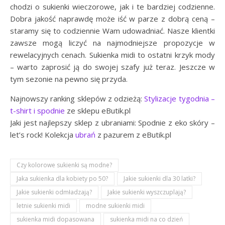
chodzi o sukienki wieczorowe, jak i te bardziej codzienne.
Dobra jakość naprawdę może iść w parze z dobrą ceną –
staramy się to codziennie Wam udowadniać. Nasze klientki
zawsze mogą liczyć na najmodniejsze propozycje w
rewelacyjnych cenach. Sukienka midi to ostatni krzyk mody
– warto zaprosić ją do swojej szafy już teraz. Jeszcze w
tym sezonie na pewno się przyda.
Najnowszy ranking sklepów z odzieżą:
Stylizacje tygodnia –
t-shirt i spodnie
ze sklepu eButik.pl
Jaki jest najlepszy sklep z ubraniami: Spodnie z eko skóry –
let’s rock! Kolekcja
ubrań
z pazurem z eButik.pl
Czy kolorowe sukienki są modne?
Jaka sukienka dla kobiety po 50?
Jakie sukienki dla 30 latki?
Jakie sukienki odmładzają?
Jakie sukienki wyszczuplają?
letnie sukienki midi
modne sukienki midi
sukienka midi dopasowana
sukienka midi na co dzień