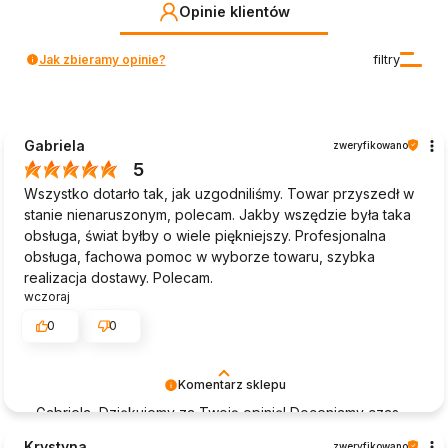
Opinie klientów
Jak zbieramy opinie?
filtry
Gabriela
zweryfikowano
5
Wszystko dotarło tak, jak uzgodniliśmy. Towar przyszedł w
stanie nienaruszonym, polecam. Jakby wszędzie była taka
obsługa, świat byłby o wiele piękniejszy. Profesjonalna
obsługa, fachowa pomoc w wyborze towaru, szybka
realizacja dostawy. Polecam.
wczoraj
0
0
Komentarz sklepu
Gabriela, Dziękujemy za Twoją opinię! Doceniamy czas
poświęcony na podzielenie się z nami Twoim
Krystyna
zweryfikowano