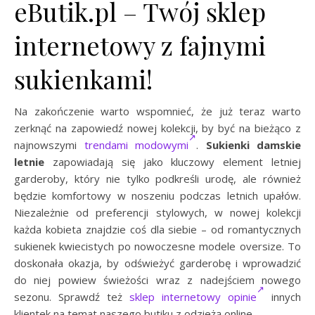
eButik.pl – Twój sklep
internetowy z fajnymi
sukienkami!
Na zakończenie warto wspomnieć, że już teraz warto
zerknąć na zapowiedź nowej kolekcji, by być na bieżąco z
najnowszymi
trendami modowymi
.
Sukienki damskie
letnie
zapowiadają się jako kluczowy element letniej
garderoby, który nie tylko podkreśli urodę, ale również
będzie komfortowy w noszeniu podczas letnich upałów.
Niezależnie od preferencji stylowych, w nowej kolekcji
każda kobieta znajdzie coś dla siebie – od romantycznych
sukienek kwiecistych po nowoczesne modele oversize. To
doskonała okazja, by odświeżyć garderobę i wprowadzić
do niej powiew świeżości wraz z nadejściem nowego
sezonu. Sprawdź też
sklep internetowy opinie
innych
klientek na temat naszego butiku z odzieżą online.