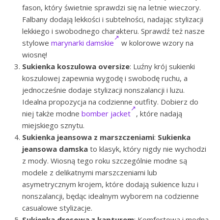
fason, który świetnie sprawdzi się na letnie wieczory.
Falbany dodają lekkości i subtelności, nadając stylizacji
lekkiego i swobodnego charakteru. Sprawdź też nasze
stylowe
marynarki damskie
w kolorowe wzory na
wiosnę!
Sukienka koszulowa oversize
: Luźny krój sukienki
koszulowej zapewnia wygodę i swobodę ruchu, a
jednocześnie dodaje stylizacji nonszalancji i luzu.
Idealna propozycja na codzienne outfity. Dobierz do
niej także modne
bomber jacket
, które nadają
miejskiego sznytu.
Sukienka jeansowa z marszczeniami
:
Sukienka
jeansowa damska
to klasyk, który nigdy nie wychodzi
z mody. Wiosną tego roku szczególnie modne są
modele z delikatnymi marszczeniami lub
asymetrycznym krojem, które dodają sukience luzu i
nonszalancji, będąc idealnym wyborem na codzienne
casualowe stylizacje.
Sukienka dresowa z kapturem
: Komfortowa i modna