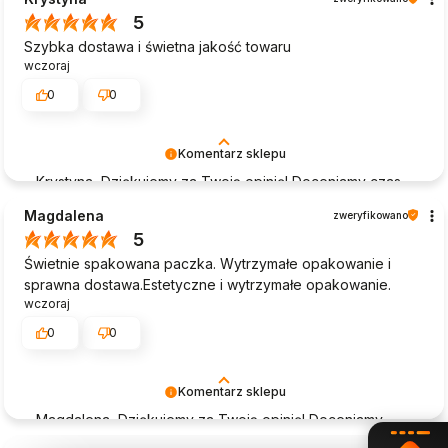
doświadczeniem. Jesteśmy szczęśliwi, że mamy takich
5
klientów. Z pozdrowieniami, obsługa sklepu.
Szybka dostawa i świetna jakość towaru
wczoraj
0
0
Komentarz sklepu
Krystyna, Dziękujemy za Twoją opinię! Doceniamy czas
poświęcony na podzielenie się z nami Twoim
Magdalena
zweryfikowano
doświadczeniem. Jesteśmy szczęśliwi, że mamy takich
5
klientów. Z pozdrowieniami, obsługa sklepu.
Świetnie spakowana paczka. Wytrzymałe opakowanie i
sprawna dostawa.Estetyczne i wytrzymałe opakowanie.
wczoraj
0
0
Komentarz sklepu
Magdalena, Dziękujemy za Twoją opinię! Doceniamy
czas poświęcony na podzielenie się z nami Twoim