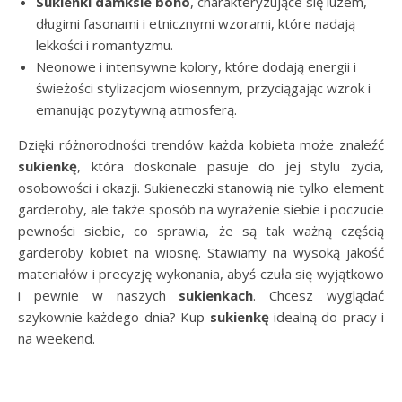
Sukienki damksie boho
, charakteryzujące się luzem,
długimi fasonami i etnicznymi wzorami, które nadają
lekkości i romantyzmu.
Neonowe i intensywne kolory, które dodają energii i
świeżości stylizacjom wiosennym, przyciągając wzrok i
emanując pozytywną atmosferą.
Dzięki różnorodności trendów każda kobieta może znaleźć
sukienkę
, która doskonale pasuje do jej stylu życia,
osobowości i okazji. Sukieneczki stanowią nie tylko element
garderoby, ale także sposób na wyrażenie siebie i poczucie
pewności siebie, co sprawia, że są tak ważną częścią
garderoby kobiet na wiosnę. Stawiamy na wysoką jakość
materiałów i precyzję wykonania, abyś czuła się wyjątkowo
i pewnie w naszych
sukienkach
. Chcesz wyglądać
szykownie każdego dnia? Kup
sukienkę
idealną do pracy i
na weekend.