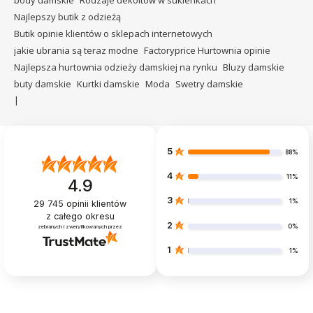
body damskie
Rodzaje dekoltów w sukienkach
Najlepszy butik z odzieżą
Butik opinie klientów o sklepach internetowych
jakie ubrania są teraz modne
Factoryprice Hurtownia opinie
Najlepsza hurtownia odzieży damskiej na rynku
Bluzy damskie
buty damskie
Kurtki damskie
Moda
Swetry damskie
5
88%
4
11%
4.9
3
1%
29 745
opinii klientów
z całego okresu
2
0%
zebranych i zweryfikowanych przez
1
1%