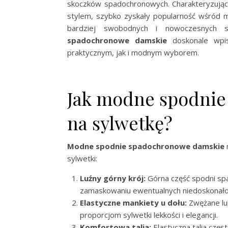
skoczków spadochronowych. Charakteryzujące 
stylem, szybko zyskały popularność wśród m
bardziej swobodnych i nowoczesnych sty
spadochronowe damskie
doskonale wpis
praktycznym, jak i modnym wyborem.
Jak modne spodnie
na sylwetkę?
Modne spodnie spadochronowe damskie
sylwetki:
Luźny górny krój:
Górna część spodni sp
zamaskowaniu ewentualnych niedoskonałości 
Elastyczne mankiety u dołu:
Zwężane lub
proporcjom sylwetki lekkości i elegancji.
Komfortowa talia:
Elastyczna talia częs