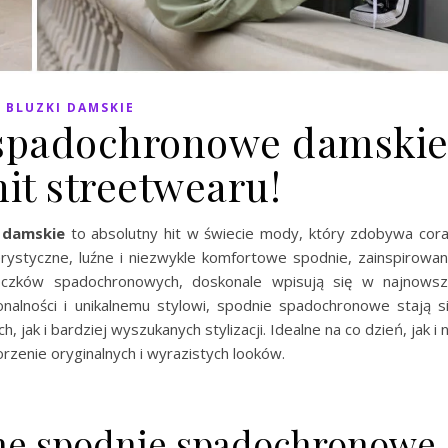
BLUZKI DAMSKIE
spadochronowe damski
 hit streetwearu!
damskie
to absolutny hit w świecie mody, który zdobywa cor
erystyczne, luźne i niezwykle komfortowe spodnie, zainspirowa
oczków spadochronowych, doskonale wpisują się w najnows
onalności i unikalnemu stylowi, spodnie spadochronowe stają s
ak i bardziej wyszukanych stylizacji. Idealne na co dzień, jak i 
rzenie oryginalnych i wyrazistych looków.
ne spodnie spadochronowe