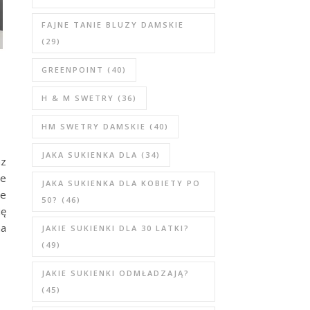
FAJNE TANIE BLUZY DAMSKIE
(29)
GREENPOINT
(40)
e
H & M SWETRY
(36)
HM SWETRY DAMSKIE
(40)
JAKA SUKIENKA DLA
(34)
az
ne
JAKA SUKIENKA DLA KOBIETY PO
ze
50?
(46)
ię
na
JAKIE SUKIENKI DLA 30 LATKI?
(49)
JAKIE SUKIENKI ODMŁADZAJĄ?
(45)