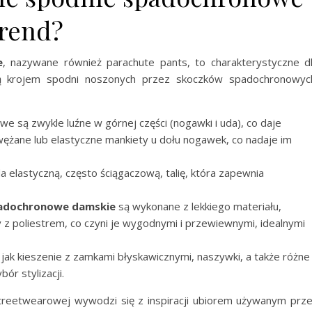
trend?
e
, nazywane również parachute pants, to charakterystyczne d
są krojem spodni noszonych przez skoczków spadochronowyc
 są zwykle luźne w górnej części (nogawki i uda), co daje
ężane lub elastyczne mankiety u dołu nogawek, co nadaje im
 elastyczną, często ściągaczową, talię, która zapewnia
adochronowe damskie
są wykonane z lekkiego materiału,
 z poliestrem, co czyni je wygodnymi i przewiewnymi, idealnymi
jak kieszenie z zamkami błyskawicznymi, naszywki, a także różne
ór stylizacji.
reetwearowej wywodzi się z inspiracji ubiorem używanym prz