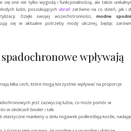
się one nie tylko wygodą i funkcjonalnością, ale także unikaln
łodych ludzi, poszukujących
ubrań
zarówno na co dzień, jak i 
lizacji. Dzięki swojej wszechstronności,
modne spodni
ują się w aktualne potrzeby mody ulicznej, będąc zarów
 spadochronowe wpływają
mają kilka cech, które mogą korzystnie wpływać na proporcje
adochronowych jest zazwyczaj luźna, co może pomóc w
w okolicach bioder i talii.
 elastyczne mankiety u dołu nogawek podkreślają kostki, nadają
to z ściągaczem sprawia, że spodnie są wygodne i dobrze