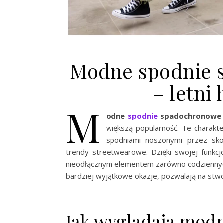
Modne spodnie 
– letni
M
odne
spodnie
spadochronowe 
większą popularność. Te charakt
spodniami noszonymi przez sk
trendy streetwearowe. Dzięki swojej funkcj
nieodłącznym elementem zarówno codziennych, j
bardziej wyjątkowe okazje, pozwalają na stwo
Jak wyglądają mod