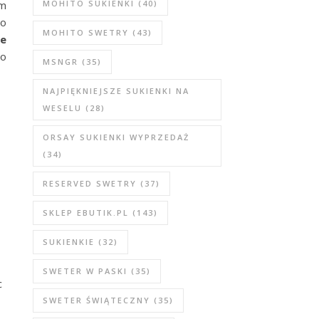
ym
MOHITO SUKIENKI
(40)
do
MOHITO SWETRY
(43)
e
no
MSNGR
(35)
NAJPIĘKNIEJSZE SUKIENKI NA
WESELU
(28)
ORSAY SUKIENKI WYPRZEDAŻ
(34)
RESERVED SWETRY
(37)
SKLEP EBUTIK.PL
(143)
SUKIENKIE
(32)
SWETER W PASKI
(35)
c
SWETER ŚWIĄTECZNY
(35)