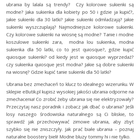
ubrania by lalala są trendy? Czy kolorowe sukienki są
modne? Jaka sukienka dla kobiety po 50 i gdzie ja kupić?,
Jakie sukienki dla 30 latki? Jakie sukienki odmładzają? Jakie
sukienki wyszczuplają? Najmodniejsze kolorowe sukienki.
Czy kolorowe sukienki na wiosnę są modne? Tanie i modne
koszulowe sukienki zara, modna lou sukienka, modna
sukienka dla 50 latki, co to jest quiosque?, gdzie kupić
quiosque sukienki? od kiedy jest w quiosque wyprzedaż?
czy sukienka quiosque jest modna? Jakie są dobre sukienki
na wiosnę? Gdzie kupić tanie sukienki dla 50 latki?
Ubrania bez zmechaceń to klucz to idealnego wizerunku. W
sklepie eButik.pl kupisz wysokiej jakości ubrania odporne na
zmechacenia! Co zrobić żeby ubrania się nie elektryzowały?
Przeczytaj nasz poradnik i zobacz jak dbać o ubrania? Jeśli
losy naszego środowiska naturalnego są Ci bliskie, to
sprawdź jak przechowywać zimowe ubrania, aby zbyt
szybko się nie zniszczyły. Jak prać białe ubrania – poznaj
naturalne boostery bieli! Modne bluzy tommy hi i nie tylko.