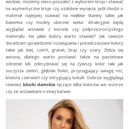
wiośnie, możemy nieco poszaleć z wyborem kroju i stawiać
na asymetryczne kroje czy ozdobne wycięcia. Jeśli chodzi o
materiał najlepiej stawiać na miękkie tkaniny takie jak
bawełna czy modny obecnie welur. Atrakcyjnie będą
wyglądać wstawki z koronki czy półprzezroczystego
materiału. Na jakie kolory warto stawiać? Jak zawsze
doradzam sprawdzone rozwiązania i ponadczasowe kolory
takie jak biel, czerń, granat, brąz czy szary. Zbliża się
wiosna, dlatego warto postawić także na pastelowe
odcienie lub zdecydować się na żywszy kolor taki jak
soczysta zieleń, głęboki fiolet, przyciągający uwagę róż,
krwista czerwień czy intrygujący kobalt. Dobrze wyglądają
również
bluzki
damskie
łączące kilka kolorów we wzorze
czy ze wstawkami o innej barwie.