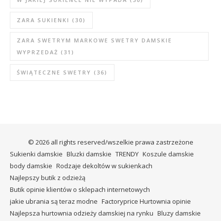
ZARA SUKIENKI
(30)
ZARA SWETRYM MARKOWE SWETRY DAMSKIE
WYPRZEDAŻ
(31)
ŚWIĄTECZNE SWETRY
(36)
© 2026 all rights reserved/wszelkie prawa zastrzeżone
Sukienki damskie
Bluzki damskie
TRENDY
Koszule damskie
body damskie
Rodzaje dekoltów w sukienkach
Najlepszy butik z odzieżą
Butik opinie klientów o sklepach internetowych
jakie ubrania są teraz modne
Factoryprice Hurtownia opinie
Najlepsza hurtownia odzieży damskiej na rynku
Bluzy damskie