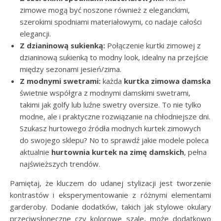
zimowe mogą być noszone również z eleganckimi,
szerokimi spodniami materiałowymi, co nadaje całości
elegancji.
Z dzianinową sukienką:
Połączenie kurtki zimowej z
dzianinową sukienką to modny look, idealny na przejście
między sezonami jesień/zima.
Z modnymi swetrami:
każda
kurtka zimowa damska
świetnie współgra z modnymi damskimi swetrami,
takimi jak golfy lub luźne swetry oversize. To nie tylko
modne, ale i praktyczne rozwiązanie na chłodniejsze dni.
Szukasz hurtowego źródła modnych kurtek zimowych
do swojego sklepu? No to sprawdź jakie modele poleca
aktualnie
hurtownia kurtek na zimę damskich
, pełna
najświeższych trendów.
Pamiętaj, że kluczem do udanej stylizacji jest tworzenie
kontrastów i eksperymentowanie z różnymi elementami
garderoby. Dodanie dodatków, takich jak stylowe okulary
przeciwsłoneczne czy kolorowe szale, może dodatkowo