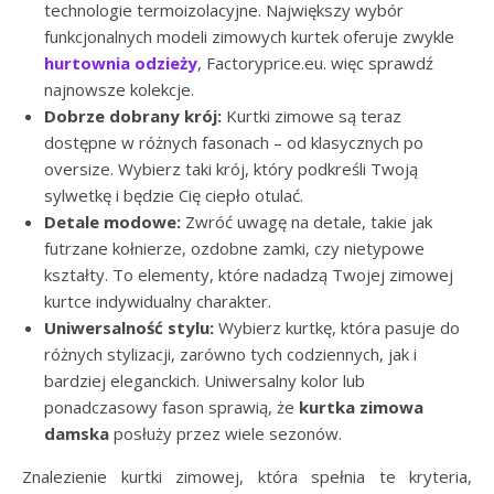
technologie termoizolacyjne. Największy wybór
funkcjonalnych modeli zimowych kurtek oferuje zwykle
hurtownia odzieży
, Factoryprice.eu. więc sprawdź
najnowsze kolekcje.
Dobrze dobrany krój:
Kurtki zimowe są teraz
dostępne w różnych fasonach – od klasycznych po
oversize. Wybierz taki krój, który podkreśli Twoją
sylwetkę i będzie Cię ciepło otulać.
Detale modowe:
Zwróć uwagę na detale, takie jak
futrzane kołnierze, ozdobne zamki, czy nietypowe
kształty. To elementy, które nadadzą Twojej zimowej
kurtce indywidualny charakter.
Uniwersalność stylu:
Wybierz kurtkę, która pasuje do
różnych stylizacji, zarówno tych codziennych, jak i
bardziej eleganckich. Uniwersalny kolor lub
ponadczasowy fason sprawią, że
kurtka zimowa
damska
posłuży przez wiele sezonów.
Znalezienie kurtki zimowej, która spełnia te kryteria,