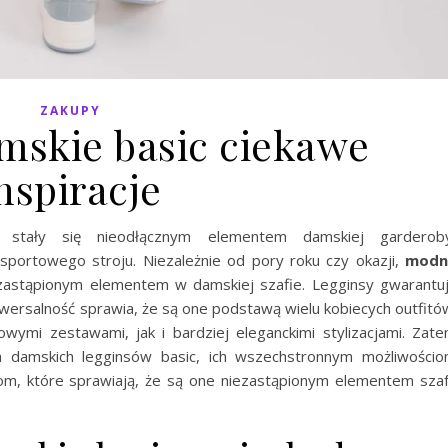
ZAKUPY
mskie basic ciekawe
nspiracje
sy stały się nieodłącznym elementem damskiej garderob
 sportowego stroju. Niezależnie od pory roku czy okazji,
modn
zastąpionym elementem w damskiej szafie. Legginsy gwarantu
iwersalność sprawia, że są one podstawą wielu kobiecych outfitó
ymi zestawami, jak i bardziej eleganckimi stylizacjami. Zat
h damskich legginsów basic, ich wszechstronnym możliwości
om, które sprawiają, że są one niezastąpionym elementem sza