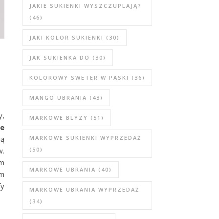
JAKIE SUKIENKI WYSZCZUPLAJĄ?
(46)
JAKI KOLOR SUKIENKI
(30)
JAK SUKIENKA DO
(30)
KOLOROWY SWETER W PASKI
(36)
MANGO UBRANIA
(43)
y,
MARKOWE BLYZY
(51)
e
ją
MARKOWE SUKIENKI WYPRZEDAŻ
w.
(50)
em
MARKOWE UBRANIA
(40)
om
fy
MARKOWE UBRANIA WYPRZEDAŻ
(34)