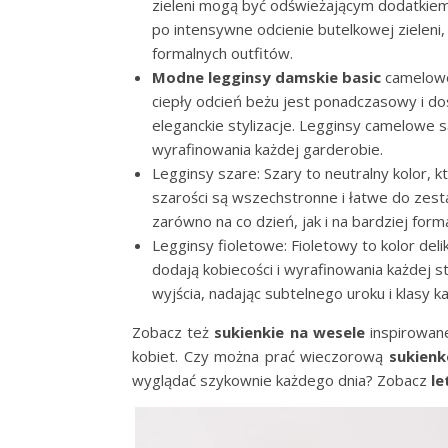
zieleni mogą być odświeżającym dodatkiem d
po intensywne odcienie butelkowej zieleni, 
formalnych outfitów.
Modne legginsy damskie basic
camelowe:
ciepły odcień beżu jest ponadczasowy i do
eleganckie stylizacje. Legginsy camelowe 
wyrafinowania każdej garderobie.
Legginsy szare: Szary to neutralny kolor, k
szarości są wszechstronne i łatwe do zes
zarówno na co dzień, jak i na bardziej form
Legginsy fioletowe: Fioletowy to kolor deli
dodają kobiecości i wyrafinowania każdej s
wyjścia, nadając subtelnego uroku i klasy k
Zobacz też
sukienkie na wesele
inspirowan
kobiet. Czy można prać wieczorową
sukien
wyglądać szykownie każdego dnia? Zobacz
le