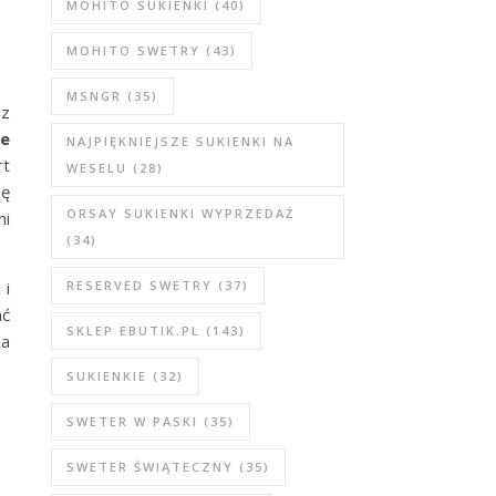
MOHITO SUKIENKI
(40)
MOHITO SWETRY
(43)
MSNGR
(35)
 z
e
NAJPIĘKNIEJSZE SUKIENKI NA
rt
WESELU
(28)
ię
ORSAY SUKIENKI WYPRZEDAŻ
mi
(34)
 i
RESERVED SWETRY
(37)
ać
SKLEP EBUTIK.PL
(143)
na
SUKIENKIE
(32)
SWETER W PASKI
(35)
SWETER ŚWIĄTECZNY
(35)