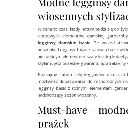
Modne legginsy da
wiosennych styliza
Wiosna to czas, kiedy natura budzi się do życ
kluczowych elementów damskiej garderoby,
legginsy damskie basic
. Te wszechstron
noszenia. Legginsy także stanowią bazę wiel
niezbędnym elementem szafy każdej kobiety
stylami, jednocześnie gwarantując atrakcyjny
Poznajmy zatem rolę legginsów damskich b
możliwość dopasowania do różnorodnych okaz
legginsy basic z różnymi elementami garder
nadchodzący sezon wiosenny.
Must-have – modne
prążek