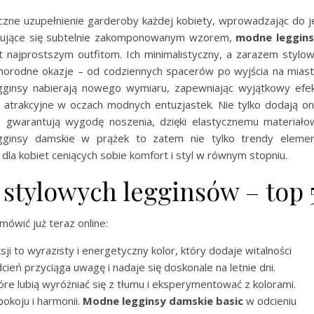
zne uzupełnienie garderoby każdej kobiety, wprowadzając do j
eryzujące się subtelnie zakomponowanym wzorem,
modne leggin
t najprostszym outfitom. Ich minimalistyczny, a zarazem stylo
norodne okazje – od codziennych spacerów po wyjścia na mias
gginsy nabierają nowego wymiaru, zapewniając wyjątkowy efe
e atrakcyjne w oczach modnych entuzjastek. Nie tylko dodają o
kże gwarantują wygodę noszenia, dzięki elastycznemu materiało
egginsy damskie w prążek to zatem nie tylko trendy eleme
dla kobiet ceniących sobie komfort i styl w równym stopniu.
stylowych legginsów – top 
ówić już teraz online:
ji to wyrazisty i energetyczny kolor, który dodaje witalności
cień przyciąga uwagę i nadaje się doskonale na letnie dni.
tóre lubią wyróżniać się z tłumu i eksperymentować z kolorami.
pokoju i harmonii.
Modne legginsy damskie basic
w odcieniu