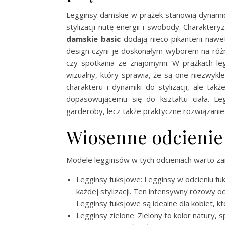
Legginsy damskie w prążek stanowią dynamic
stylizacji nutę energii i swobody. Charakt
damskie basic
dodają nieco pikanterii nawe
design czyni je doskonałym wyborem na róż
czy spotkania ze znajomymi. W prążkach le
wizualny, który sprawia, że są one niezwykl
charakteru i dynamiki do stylizacji, ale ta
dopasowującemu się do kształtu ciała. L
garderoby, lecz także praktyczne rozwiązanie 
Wiosenne odcienie 
Modele legginsów w tych odcieniach warto zam
Legginsy fuksjowe: Legginsy w odcieniu fuks
każdej stylizacji. Ten intensywny różowy od
Legginsy fuksjowe są idealne dla kobiet, k
Legginsy zielone: Zielony to kolor natury, s