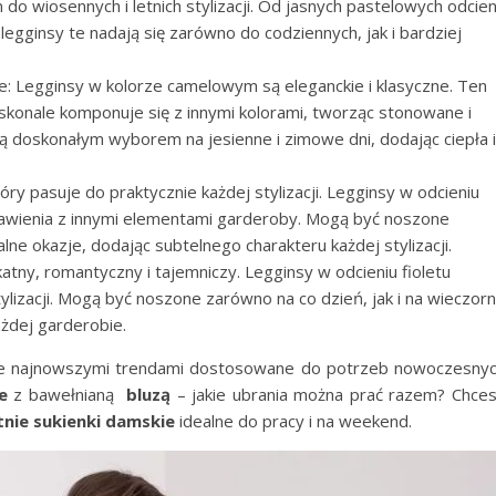
o wiosennych i letnich stylizacji. Od jasnych pastelowych odcien
legginsy te nadają się zarówno do codziennych, jak i bardziej
 Legginsy w kolorze camelowym są eleganckie i klasyczne. Ten
skonale komponuje się z innymi kolorami, tworząc stonowane i
są doskonałym wyborem na jesienne i zimowe dni, dodając ciepła i
tóry pasuje do praktycznie każdej stylizacji. Legginsy w odcieniu
tawienia z innymi elementami garderoby. Mogą być noszone
alne okazje, dodając subtelnego charakteru każdej stylizacji.
katny, romantyczny i tajemniczy. Legginsy w odcieniu fioletu
tylizacji. Mogą być noszone zarówno na co dzień, jak i na wieczor
ażdej garderobie.
e najnowszymi trendami dostosowane do potrzeb nowoczesny
ke
z bawełnianą
bluzą
– jakie ubrania można prać razem? Chce
tnie sukienki damskie
idealne do pracy i na weekend.