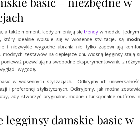
mskie basic – niezbędne w
cjach
ia, a także moment, kiedy zmieniają się
trendy
w modzie. Jednym
 który idealnie wpisuje się w wiosenne stylizacje, są
modn
ne i niezwykle wygodne ubrania nie tylko zapewniają komfo
u modnych zestawów na cieplejsze dni. Wiosną legginsy stają s
, ponieważ pozwalają na swobodne eksperymentowanie z różny
 wygląd i wygodę.
asic w wiosennych stylizacjach. Odkryjmy ich uniwersalność
ji i preferencji stylistycznych. Odkryjemy, jak można zestawi
oby, aby stworzyć oryginalne, modne i funkcjonalne outfitów 
 legginsy damskie basic w