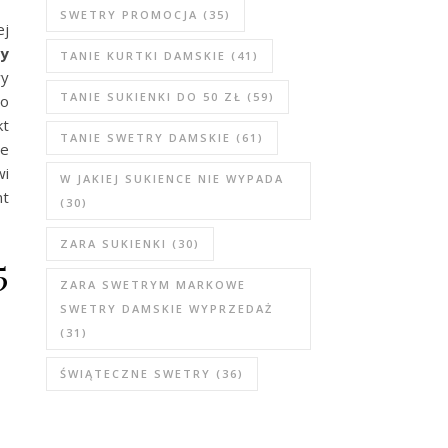
SWETRY PROMOCJA
(35)
ej
sy
TANIE KURTKI DAMSKIE
(41)
wy
TANIE SUKIENKI DO 50 ZŁ
(59)
to
kt
TANIE SWETRY DAMSKIE
(61)
ne
wi
W JAKIEJ SUKIENCE NIE WYPADA
nt
(30)
ZARA SUKIENKI
(30)
5
ZARA SWETRYM MARKOWE
SWETRY DAMSKIE WYPRZEDAŻ
(31)
ŚWIĄTECZNE SWETRY
(36)