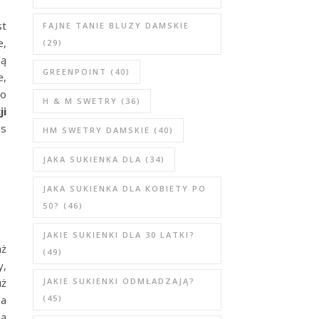
st
FAJNE TANIE BLUZY DAMSKIE
e,
(29)
są
GREENPOINT
(40)
e,
to
H & M SWETRY
(36)
ji
as
HM SWETRY DAMSKIE
(40)
JAKA SUKIENKA DLA
(34)
JAKA SUKIENKA DLA KOBIETY PO
50?
(46)
JAKIE SUKIENKI DLA 30 LATKI?
aż
(49)
y,
uż
JAKIE SUKIENKI ODMŁADZAJĄ?
na
(45)
ją