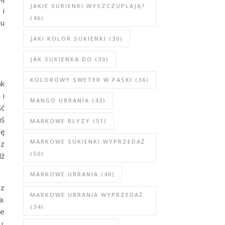
JAKIE SUKIENKI WYSZCZUPLAJĄ?
 i
(46)
lu
JAKI KOLOR SUKIENKI
(30)
JAK SUKIENKA DO
(30)
KOLOROWY SWETER W PASKI
(36)
ak
 i
MANGO UBRANIA
(43)
ść
iś
MARKOWE BLYZY
(51)
ię
MARKOWE SUKIENKI WYPRZEDAŻ
 z
(50)
dź
MARKOWE UBRANIA
(40)
sz
MARKOWE UBRANIA WYPRZEDAŻ
a.
(34)
ze
u.