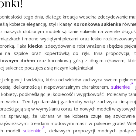
onki!
dniosłości tego dnia, dlatego kreacja weselna zdecydowanie mu
eślą kobieca elegancję, styl i klasę?
Koronkowa sukienka
równi
z naszych ulubionym modeli są tanie sukienki na wesele długoś
ramiączkach i mocno wyciętymi plecami oraz lekko rozkloszowan
koronką. Taka
kiecka
zdecydowanie robi wrażenie i będzie piękn
i na szpilce oraz kopertówką do ręki. Inna propozycja, 
ektownym dołem
oraz koronkową górą z długim rękawem, któ
ej sukience poczujesz się niczym księżniczka!
j elegancji i wdzięku, która od wieków zachwyca swoim pięknem
cią, delikatnością i niepowtarzalnym charakterem,
sukienkie
obiety, podkreślając jej kobiecość i wyjątkowość. Polecamy tan
m wieku. Ten typ damskiej garderoby wciąż zachwyca i inspiru
rześcigają się w wymyślaniu coraz to nowych modeli wizytowych
is sprawiają, że ubrana w nie kobieta czuje się szykownie
ajświeższymi trendami modowymi masz w pakiecie gratis! Wie
ych modeli
sukienkie
, ciekawych propozycji modnych połącz