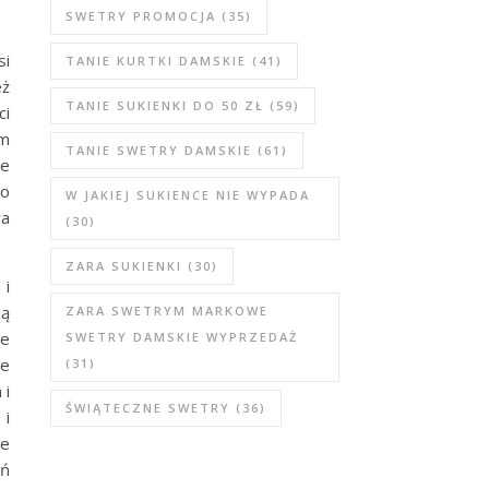
SWETRY PROMOCJA
(35)
si
TANIE KURTKI DAMSKIE
(41)
eż
TANIE SUKIENKI DO 50 ZŁ
(59)
ci
ym
TANIE SWETRY DAMSKIE
(61)
ie
to
W JAKIEJ SUKIENCE NIE WYPADA
ra
(30)
ZARA SUKIENKI
(30)
 i
ją
ZARA SWETRYM MARKOWE
ie
SWETRY DAMSKIE WYPRZEDAŻ
je
(31)
 i
ŚWIĄTECZNE SWETRY
(36)
 i
le
eń