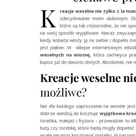
K
reacje weselne nie tylko z la man
zdecydowanie moim ulubionym. Dl
które są tak różnorodne, że nie sp
na swój sposób wyjątkowe. Nieraz zwyczaj
kiedy kobieta włoży ją na siebie i dopełni m
jest piękne. W sklepie internetowym eButi
weselnych na wiosnę
, która zachwyca pra
kupisz już do dwustu złotych. Absolutnie, nie 
Kreacje weselne ni
możliwe?
Nie dla każdego zaproszenie na wesele jest
dobrze wiedzą, ile kosztuje
wyjątkowa krea
torebka, makijaż i fryzura – przeważnie to ki
buty czy torebkę, które będą mogły dopełnić 
wcale nie musi kosztować majątku. W naszym s