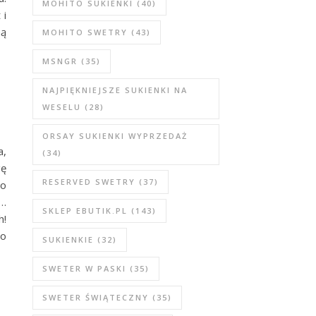
MOHITO SUKIENKI
(40)
 i
ną
MOHITO SWETRY
(43)
MSNGR
(35)
NAJPIĘKNIEJSZE SUKIENKI NA
WESELU
(28)
ORSAY SUKIENKI WYPRZEDAŻ
a,
(34)
gę
RESERVED SWETRY
(37)
go
e…
SKLEP EBUTIK.PL
(143)
h!
to
SUKIENKIE
(32)
SWETER W PASKI
(35)
SWETER ŚWIĄTECZNY
(35)