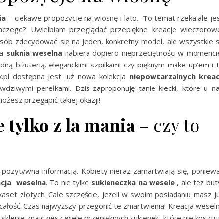
ia
– ciekawe propozycje na wiosnę i lato.
T
o temat rzeka ale je
aczego? Uwielbiam przeglądać przepiękne kreacje wieczorow
osób zdecydować się na jeden, konkretny model, ale wszystkie 
na
suknia weselna
nabiera dopiero nieprzeciętności w momenci
odną biżuterią, eleganckimi szpilkami czy pięknym make-up’em i 
k.pl dostępna jest już nowa kolekcja
niepowtarzalnych kreac
wdziwymi perełkami. Dziś zaproponuję tanie kiecki, które u n
możesz przegapić takiej okazji!
e tylko z la mania
– czy to
 pozytywną informacją. Kobiety nieraz zamartwiają się, poniew
cja weselna
. To nie tylko
sukieneczka na wesele
, ale też but
lkaset złotych. Całe szczęście, jeżeli w swoim posiadaniu masz j
całość. Czas najwyższy przegonić te zmartwienia! Kreacja wesel
klepie znajdziesz wiele przepięknych sukienek, które nie kosztu