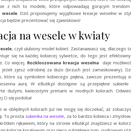
tkie z nich to modele, które odpowiadają gorącym trendom
a wesele
. Dziś proponujemy wyjątkowe kreacje weselne w sty
zacja będzie prezentować się zjawiskowo!
cja na wesele w kwiaty
esele
, czyli ulubiony model kobiet. Zastanawiasz się, dlaczego t
tuje się na każdej kobiecej sylwetce, do tego jest efektowny
e. Co więcej.
Rozkloszowana
kreacja weselna
daje możliwo
 jeżeli zjesz odrobinę za dużo (brzuch jest zamaskowany). Dz
, które są symbolem kobiecego piękna, zawsze prezentują s
osenna aurę. W eButik.pl dostępne są przepiękne sukienki
yte dużymi, kwiecistymi printami w modnych kolorach. Odwie
ej Ci się podoba!
 w obłędnych kolorach Już nie mogę się doczekać, aż zobaczy
ji. To prosta
sukienka na wesele
, za to bardzo kobieca i zmysłow
krótkim rękawem, który na stronie eButik.pl znajdziesz w kolor
nym kolorze koralowym oraz nieco subtelniejszym, pudrowym róż