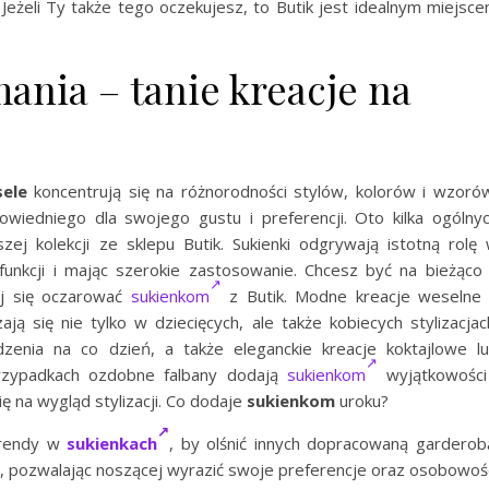
Jeżeli Ty także tego oczekujesz, to Butik jest idealnym miejsc
ania – tanie kreacje na
sele
koncentrują się na różnorodności stylów, kolorów i wzoró
owiedniego dla swojego gustu i preferencji. Oto kilka ogólny
j kolekcji ze sklepu Butik. Sukienki odgrywają istotną rolę
 funkcji i mając szerokie zastosowanie. Chcesz być na bieżąco
aj się oczarować
sukienkom
z Butik. Modne kreacje weselne
 się nie tylko w dziecięcych, ale także kobiecych stylizacjac
nia na co dzień, a także eleganckie kreacje koktajlowe l
rzypadkach ozdobne falbany dodają
sukienkom
wyjątkowości
ę na wygląd stylizacji. Co dodaje
sukienkom
uroku?
trendy w
sukienkach
, by olśnić innych dopracowaną garderob
ci, pozwalając noszącej wyrazić swoje preferencje oraz osobowoś