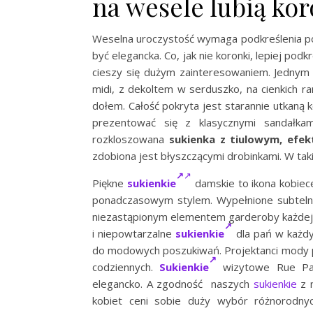
na wesele lubią kor
Weselna uroczystość wymaga podkreślenia po
być elegancka. Co, jak nie koronki, lepiej podkr
cieszy się dużym zainteresowaniem. Jednym 
midi, z dekoltem w serduszko, na cienkich 
dołem. Całość pokryta jest starannie utkaną 
prezentować się z klasycznymi sandałkam
rozkloszowana
sukienka z tiulowym, ef
zdobiona jest błyszczącymi drobinkami. W taki
Piękne
sukienkie
damskie to ikona kobiece
ponadczasowym stylem. Wypełnione subtelnoś
niezastąpionym elementem garderoby każdej k
i niepowtarzalne
sukienkie
dla pań w każdy
do modowych poszukiwań. Projektanci mody p
codziennych.
Sukienkie
wizytowe Rue Par
elegancko. A zgodność naszych
sukienkie
z n
kobiet ceni sobie duży wybór różnorodn