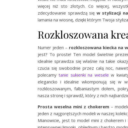
więcej niż sto złotych. Co więcej, wszys
zdecydowanie sprawdzą się
w stylizacji n
lamania na wiosnę, dzięki którym Twoja styli
Rozkloszowana krea
Numer jeden –
rozkloszowana kiecka na w
jest? To proste! Ten model świetnie prezen
idealnie sprawdza się właśnie na takie okazj
czucia się swobodnie przez całą noc, nawet
polecamy
tanie sukienki na wesele
w kwiaty
elegancko i idealnie wkomponują się w wi
rozkloszowanym, falbaniastym dołem, pokr
nasza stronę i sprawdź, który z nich najbardzi
Prosta weselna mini z chokerem
– modele
jeden z najgorętszych modeli w naszej kolekc
Mianowicie, jest to model mini z chokerem i 
intensywnej limonki, obłędnym i bardzo mod