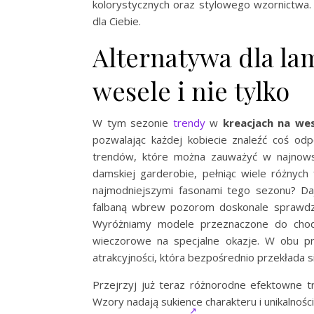
kolorystycznych oraz stylowego wzornictwa. 
dla Ciebie.
Alternatywa dla lam
wesele i nie tylko
W tym sezonie
trendy
w
kreacjach na we
pozwalając każdej kobiecie znaleźć coś odp
trendów, które można zauważyć w najnowsze
damskiej garderobie, pełniąc wiele różnych
najmodniejszymi fasonami tego sezonu? D
falbaną wbrew pozorom doskonale sprawdzają
Wyróżniamy modele przeznaczone do chodze
wieczorowe na specjalne okazje. W obu p
atrakcyjności, która bezpośrednio przekłada si
Przejrzyj już teraz różnorodne efektowne 
Wzory nadają sukience charakteru i unikalnoś