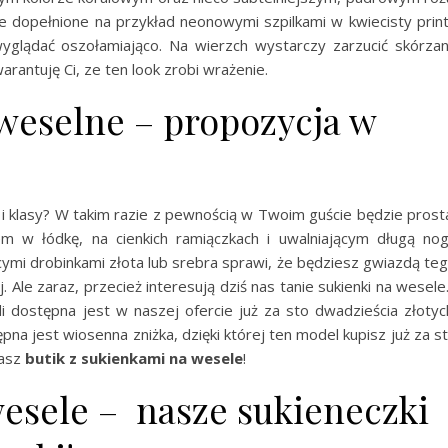
e dopełnione na przykład neonowymi szpilkami w kwiecisty print
yglądać oszołamiająco. Na wierzch wystarczy zarzucić skórza
rantuję Ci, ze ten look zrobi wrażenie.
 weselne – propozycja w
 i klasy? W takim razie z pewnością w Twoim guście będzie prost
 w łódkę, na cienkich ramiączkach i uwalniającym długą no
ymi drobinkami złota lub srebra sprawi, że będziesz gwiazdą te
 Ale zaraz, przecież interesują dziś nas tanie sukienki na wesel
i dostępna jest w naszej ofercie już za sto dwadzieścia złotyc
a jest wiosenna zniżka, dzięki której ten model kupisz już za s
nasz
butik z sukienkami na wesele
!
wesele – nasze sukieneczki