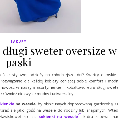
ZAKUPY
długi sweter oversize w
paski
eśnie stylowej odzieży na chłodniejsze dni? Swetry damskie
ne rozwiązanie dla każdej kobiety ceniącej sobie komfort i mod
 nowość w naszym asortymencie – kobaltowo-ecru długi swet
ale również niezwykle modny i uniwersalny.
kienkie
na wesele
, by olśnić innych dopracowaną garderobą. 
brać się jako gość na wesele do rodziny lub znajomych. Wte
zjawiskowej kreacji,
sukienki na wesele
która zapewni n