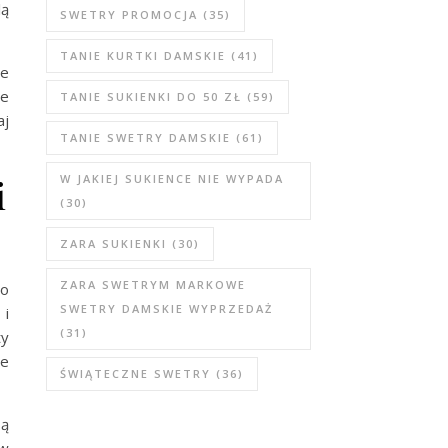
lą
SWETRY PROMOCJA
(35)
TANIE KURTKI DAMSKIE
(41)
le
ze
TANIE SUKIENKI DO 50 ZŁ
(59)
aj
TANIE SWETRY DAMSKIE
(61)
i
W JAKIEJ SUKIENCE NIE WYPADA
(30)
ZARA SUKIENKI
(30)
ZARA SWETRYM MARKOWE
To
SWETRY DAMSKIE WYPRZEDAŻ
 i
(31)
ty
ie
ŚWIĄTECZNE SWETRY
(36)
są