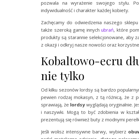
pozwala na wyrażenie swojego stylu. Pom
indywidualność i charakter każdej kobiety.
Zachęcamy do odwiedzenia naszego sklepu in
także szeroką gamę innych
ubrań
, które pom
produkty są starannie selekcjonowane, aby za
z okazji i odkryj nasze nowości oraz korzystn
Kobaltowo-ecru dłu
nie tylko
Od kilku sezonów lordsy są bardzo popularnym
pewien rodzaj mokasyn, z tą różnicą, że z 
sprawiają, że
lordsy
wyglądają oryginalnie. J
i naszywki. Mogą to być zdobienia w kszta
prezentują się również buty z modnymi perełka
Jeśli wolisz intensywne barwy, wybierz
obu