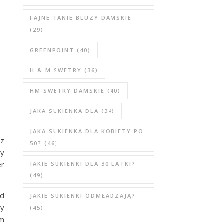
FAJNE TANIE BLUZY DAMSKIE
(29)
GREENPOINT
(40)
H & M SWETRY
(36)
HM SWETRY DAMSKIE
(40)
JAKA SUKIENKA DLA
(34)
JAKA SUKIENKA DLA KOBIETY PO
 z
50?
(46)
ny
er
JAKIE SUKIENKI DLA 30 LATKI?
(49)
Od
JAKIE SUKIENKI ODMŁADZAJĄ?
dy
(45)
am