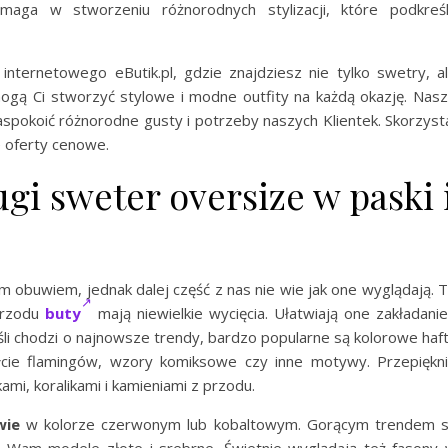
aga w stworzeniu różnorodnych stylizacji, które podkreś
ternetowego eButik.pl, gdzie znajdziesz nie tylko swetry, a
ogą Ci stworzyć stylowe i modne outfity na każdą okazję. Nas
spokoić różnorodne gusty i potrzeby naszych Klientek. Skorzyst
e oferty cenowe.
gi sweter oversize w paski 
 obuwiem, jednak dalej część z nas nie wie jak one wyglądają. 
przodu
buty
mają niewielkie wycięcia. Ułatwiają one zakładanie
eśli chodzi o najnowsze trendy, bardzo popularne są kolorowe haf
łcie flamingów, wzory komiksowe czy inne motywy. Przepiękn
mi, koralikami i kamieniami z przodu.
wie
w kolorze czerwonym lub kobaltowym. Gorącym trendem 