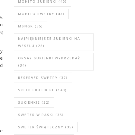
MOHITO SUKIENKI
(40)
MOHITO SWETRY
(43)
e.
no
MSNGR
(35)
ię
NAJPIĘKNIEJSZE SUKIENKI NA
WESELU
(28)
by
we
ORSAY SUKIENKI WYPRZEDAŻ
od
(34)
RESERVED SWETRY
(37)
SKLEP EBUTIK.PL
(143)
SUKIENKIE
(32)
SWETER W PASKI
(35)
SWETER ŚWIĄTECZNY
(35)
że