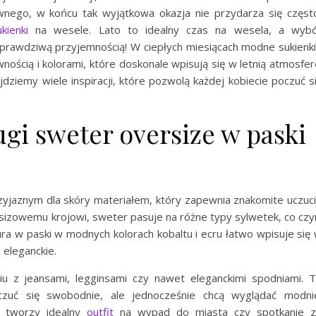
ziwnego, w końcu tak wyjątkowa okazja nie przydarza się częst
ukienki
na wesele. Lato to idealny czas na wesela, a wyb
rawdziwą przyjemnością! W ciepłych miesiącach modne sukienk
nością i kolorami, które doskonale wpisują się w letnią atmosfer
dziemy wiele inspiracji, które pozwolą każdej kobiecie poczuć s
gi sweter oversize w paski
yjaznym dla skóry materiałem, który zapewnia znakomite uczuc
ersizowemu krojowi, sweter pasuje na różne typy sylwetek, co czy
a w paski w modnych kolorach kobaltu i ecru łatwo wpisuje się
 eleganckie.
u z jeansami, legginsami czy nawet eleganckimi spodniami. 
czuć się swobodnie, ale jednocześnie chcą wyglądać modni
 tworzy idealny
outfit
na wypad do miasta czy spotkanie 