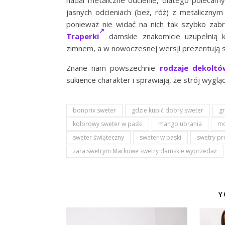
nadal metaliczne odcienie, dlatego polecam
jasnych odcieniach (beż, róż) z metaliczny
ponieważ nie widać na nich tak szybko za
Traperki
damskie znakomicie uzupełnią ka
zimnem, a w nowoczesnej wersji prezentują s
Znane nam powszechnie
rodzaje dekoltó
sukience charakter i sprawiają, że strój wygl
bonprix sweter
gdzie kupić dobry sweter
g
kolorowy sweter w paski
mango ubrania
mo
sweter świąteczny
sweter w paski
swetry p
zara swetrym Markowe swetry damskie wyprzedaż
Y