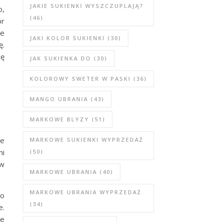
JAKIE SUKIENKI WYSZCZUPLAJĄ?
o,
(46)
ór
ie
JAKI KOLOR SUKIENKI
(30)
ę.
ię
JAK SUKIENKA DO
(30)
KOLOROWY SWETER W PASKI
(36)
MANGO UBRANIA
(43)
MARKOWE BLYZY
(51)
ie
MARKOWE SUKIENKI WYPRZEDAŻ
ni
(50)
 w
MARKOWE UBRANIA
(40)
MARKOWE UBRANIA WYPRZEDAŻ
To
(34)
e.
ze