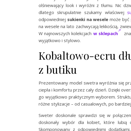
olśniewający look i wyróżni z tłumu. Nic d
dlatego skrupulatnie szukamy właściwej
s
odpowiedniej
sukienki na wesele
może być p
na wesele na lato zachwycają lekkością, zwiew
W najnowszych kolekcjach
w sklepach
znaj
wyjątkowo i stylowo.
Kobaltowo-ecru dłu
z butiku
Prezentowany model swetra wyróżnia się prz
ciepła i komfortu przez cały dzień. Dzięki ov
go wyjątkowo praktycznym wyborem. Struktur
różne stylizacje – od casualowych, po bardziej
Sweter doskonale sprawdzi się w połączeni
doskonały wybór dla kobiet, które lubią 
Skomponowany z odpowiednimi dodatkami,