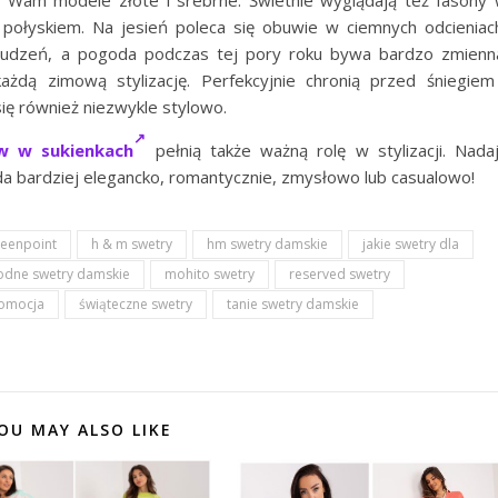
y Wam modele złote i srebrne. Świetnie wyglądają też fasony
m połyskiem. Na jesień poleca się obuwie w ciemnych odcieniac
brudzeń, a pogoda podczas tej pory roku bywa bardzo zmienn
żdą zimową stylizację. Perfekcyjnie chronią przed śniegiem
ię również niezwykle stylowo.
w w sukienkach
pełnią także ważną rolę w stylizacji. Nada
ąda bardziej elegancko, romantycznie, zmysłowo lub casualowo!
reenpoint
h & m swetry
hm swetry damskie
jakie swetry dla
dne swetry damskie
mohito swetry
reserved swetry
romocja
świąteczne swetry
tanie swetry damskie
OU MAY ALSO LIKE