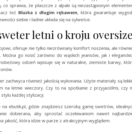
ą, co sprawia, że płaszcze z alpaki są niezastąpionym element
bacz też
Bluzka z długim rękawem
, która gwarantuje wygo
ści siebie i ładnie układa się na sylwetce.
weter letni o kroju oversiz
owi, oferuje nie tylko niezrównany komfort noszenia, ale równi
y. Można go nosić zarówno do wąskich jeansów, jak i elegancki
anobeżowy odcień wpisuje się w naturalne, ziemiste barwy, któ
zonów.
 zachwyca również jakością wykonania. Użyte materiały są lekk
 na letnie wieczory. Czy to na spotkanie z przyjaciółmi, czy 
ylu każdej stylizacji.
a ebutik.pl, gdzie znajdziesz szeroką gamę swetrów, idealny
nnie dobierana, aby sprostać oczekiwaniom nawet najbardzi
na jakość, która idzie w parze z atrakcyjnym wyglądem.