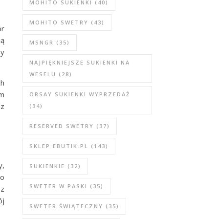
MOHITO SUKIENKI
(40)
MOHITO SWETRY
(43)
ór
ją
MSNGR
(35)
my
NAJPIĘKNIEJSZE SUKIENKI NA
WESELU
(28)
ch
em
ORSAY SUKIENKI WYPRZEDAŻ
ez
(34)
RESERVED SWETRY
(37)
SKLEP EBUTIK.PL
(143)
y,
SUKIENKIE
(32)
po
SWETER W PASKI
(35)
sz
ój
SWETER ŚWIĄTECZNY
(35)