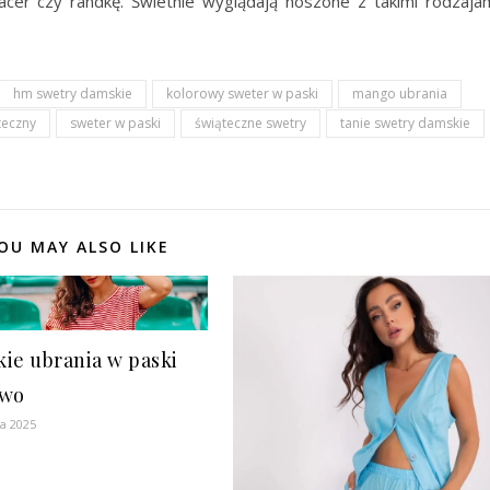
pacer czy randkę. Świetnie wyglądają noszone z takimi rodzaja
hm swetry damskie
kolorowy sweter w paski
mango ubrania
teczny
sweter w paski
świąteczne swetry
tanie swetry damskie
OU MAY ALSO LIKE
ie ubrania w paski
owo
ia 2025