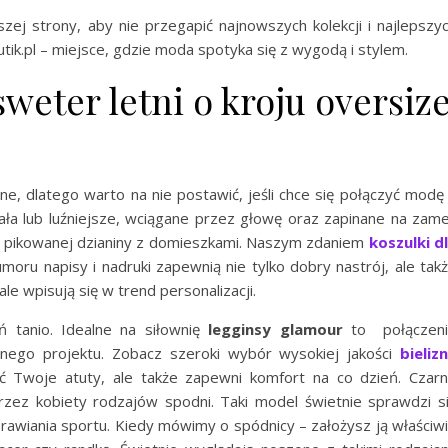
ej strony, aby nie przegapić najnowszych kolekcji i najlepszy
utik.pl – miejsce, gdzie moda spotyka się z wygodą i stylem.
weter letni o kroju oversiz
ne, dlatego warto na nie postawić, jeśli chce się połączyć modę
a lub luźniejsze, wciągane przez głowę oraz zapinane na zam
ub pikowanej dzianiny z domieszkami. Naszym zdaniem
koszulki d
oru napisy i nadruki zapewnią nie tylko dobry nastrój, ale tak
e wpisują się w trend personalizacji.
 tanio. Idealne na siłownię
legginsy glamour
to połączen
nego projektu. Zobacz szeroki wybór wysokiej jakości
bieliz
lać Twoje atuty, ale także zapewni komfort na co dzień. Czar
przez kobiety rodzajów spodni. Taki model świetnie sprawdzi s
prawiania sportu. Kiedy mówimy o spódnicy – założysz ją właściw