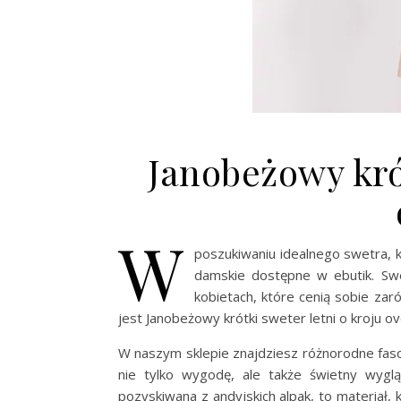
Janobeżowy krót
W
poszukiwaniu idealnego swetra, k
damskie dostępne w ebutik. Sw
kobietach, które cenią sobie zar
jest Janobeżowy krótki sweter letni o kroju o
W naszym sklepie znajdziesz różnorodne fa
nie tylko wygodę, ale także świetny wygl
pozyskiwana z andyjskich alpak, to materiał,