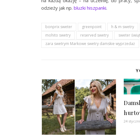
na każdą okazję – na uczelnię, do pracy, s
odzieży jak np.
bluzki hiszpanki
.
bonprix sweter
greenpoint
h & m swetry
mohito swetry
reserved swetry
sweter świą
zara swetrym Markowe swetry damskie wyprzedaż
Y
Damsk
hurt
24 styczn