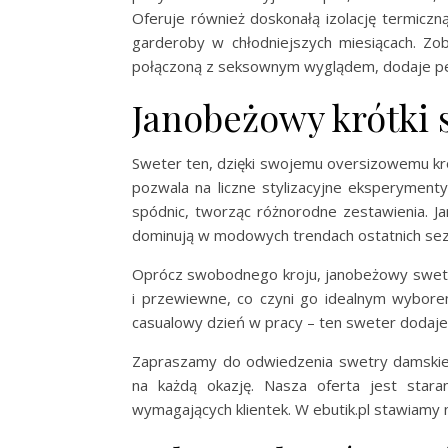
Oferuje również doskonałą izolację termiczn
garderoby w chłodniejszych miesiącach. Zo
połączoną z seksownym wyglądem, dodaje pewno
Janobeżowy krótki s
Sweter ten, dzięki swojemu oversizowemu kroj
pozwala na liczne stylizacyjne eksperyment
spódnic, tworząc różnorodne zestawienia. J
dominują w modowych trendach ostatnich se
Oprócz swobodnego kroju, janobeżowy sweter
i przewiewne, co czyni go idealnym wyborem
casualowy dzień w pracy – ten sweter dodaje st
Zapraszamy do odwiedzenia swetry damskie n
na każdą okazję. Nasza oferta jest stara
wymagających klientek. W ebutik.pl stawiamy 