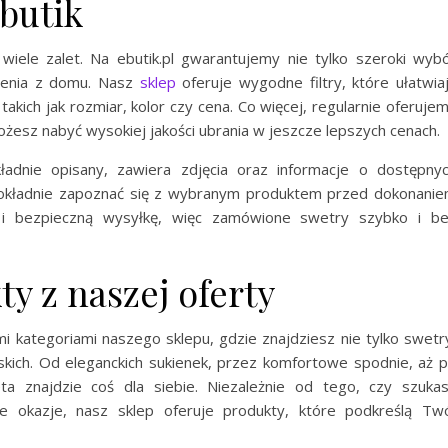
butik
iele zalet. Na ebutik.pl gwarantujemy nie tylko szeroki wyb
zenia z domu. Nasz
sklep
oferuje wygodne filtry, które ułatwia
akich jak rozmiar, kolor czy cena. Co więcej, regularnie oferuje
ożesz nabyć wysokiej jakości ubrania w jeszcze lepszych cenach.
adnie opisany, zawiera zdjęcia oraz informacje o dostępny
 dokładnie zapoznać się z wybranym produktem przed dokonani
ą i bezpieczną wysyłkę, więc zamówione swetry szybko i b
y z naszej oferty
i kategoriami naszego sklepu, gdzie znajdziesz nie tylko swetr
ich. Od eleganckich sukienek, przez komfortowe spodnie, aż 
ta znajdzie coś dla siebie. Niezależnie od tego, czy szuka
ne okazje, nasz sklep oferuje produkty, które podkreślą Tw