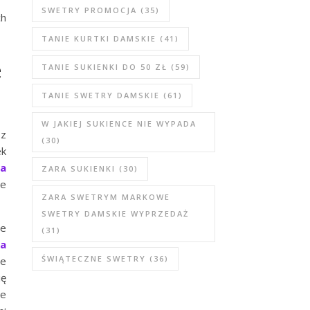
SWETRY PROMOCJA
(35)
ch
TANIE KURTKI DAMSKIE
(41)
e
TANIE SUKIENKI DO 50 ZŁ
(59)
TANIE SWETRY DAMSKIE
(61)
W JAKIEJ SUKIENCE NIE WYPADA
 z
(30)
ek
la
ZARA SUKIENKI
(30)
że
ZARA SWETRYM MARKOWE
SWETRY DAMSKIE WYPRZEDAŻ
ie
(31)
na
ŚWIĄTECZNE SWETRY
(36)
ne
ię
ie