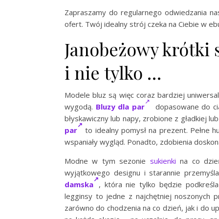
Zapraszamy do regularnego odwiedzania nasz
ofert. Twój idealny strój czeka na Ciebie w eb
Janobeżowy krótki s
i nie tylko …
Modele bluz są więc coraz bardziej uniwersal
wygodą.
Bluzy dla par
dopasowane do ciał
błyskawiczny lub napy, zrobione z gładkiej l
par
to idealny pomysł na prezent. Pełne hum
wspaniały wygląd. Ponadto, zdobienia doskonal
Modne w tym sezonie
sukienki
na co dzień
wyjątkowego designu i starannie przemyśla
damska
, która nie tylko będzie podkreś
legginsy to jedne z najchętniej noszonych 
zarówno do chodzenia na co dzień, jak i do u