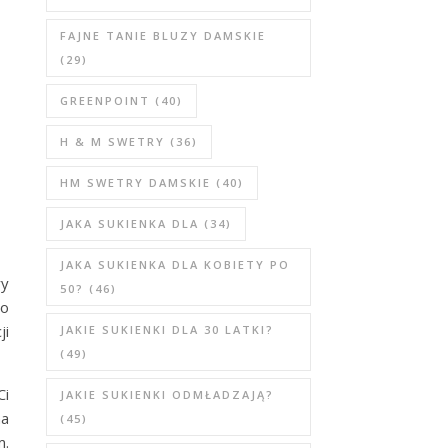
FAJNE TANIE BLUZY DAMSKIE
(29)
GREENPOINT
(40)
H & M SWETRY
(36)
HM SWETRY DAMSKIE
(40)
JAKA SUKIENKA DLA
(34)
JAKA SUKIENKA DLA KOBIETY PO
ry
50?
(46)
 o
ji
JAKIE SUKIENKI DLA 30 LATKI?
(49)
Ci
JAKIE SUKIENKI ODMŁADZAJĄ?
na
(45)
m.