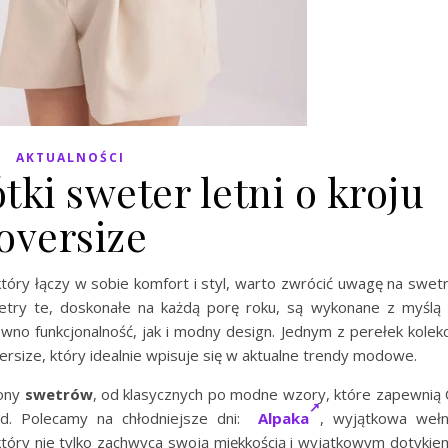
AKTUALNOŚCI
ki sweter letni o kroju
oversize
tóry łączy w sobie komfort i styl, warto zwrócić uwagę na swet
etry te, doskonałe na każdą porę roku, są wykonane z myślą
ówno funkcjonalność, jak i modny design. Jednym z perełek kolekc
versize, który idealnie wpisuje się w aktualne trendy modowe.
sony
swetrów
, od klasycznych po modne wzory, które zapewnią 
ąd. Polecamy na chłodniejsze dni:
Alpaka
, wyjątkowa weł
 który nie tylko zachwyca swoją miękkością i wyjątkowym dotykie