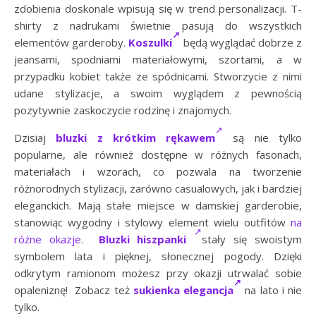
zdobienia doskonale wpisują się w trend personalizacji. T-
shirty z nadrukami świetnie pasują do wszystkich
elementów garderoby.
Koszulki
będą wyglądać dobrze z
jeansami, spodniami materiałowymi, szortami, a w
przypadku kobiet także ze spódnicami. Stworzycie z nimi
udane stylizacje, a swoim wyglądem z pewnością
pozytywnie zaskoczycie rodzinę i znajomych.
Dzisiaj
bluzki z krótkim rękawem
są nie tylko
popularne, ale również dostępne w różnych fasonach,
materiałach i wzorach, co pozwala na tworzenie
różnorodnych stylizacji, zarówno casualowych, jak i bardziej
eleganckich. Mają stałe miejsce w damskiej garderobie,
stanowiąc wygodny i stylowy element wielu outfitów
na
różne okazje
.
Bluzki hiszpanki
stały się swoistym
symbolem lata i pięknej, słonecznej pogody. Dzięki
odkrytym ramionom możesz przy okazji utrwalać sobie
opaleniznę! Zobacz też
sukienka elegancja
na lato i nie
tylko.