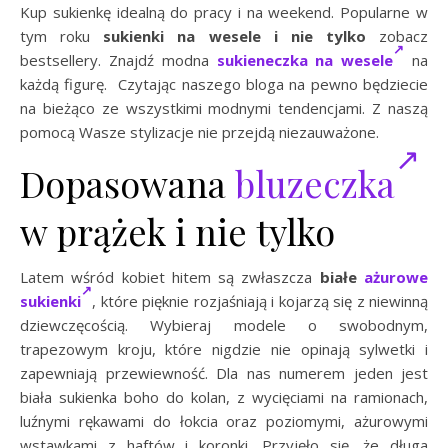
Kup sukienkę idealną do pracy i na weekend. Popularne w
tym roku
sukienki na wesele i nie tylko
zobacz
bestsellery. Znajdź modna
sukieneczka na wesele
na
każdą figurę. Czytając naszego bloga na pewno będziecie
na bieżąco ze wszystkimi modnymi tendencjami. Z naszą
pomocą Wasze stylizacje nie przejdą niezauważone.
Dopasowana
bluzeczka
w prążek i nie tylko
Latem wśród kobiet hitem są zwłaszcza
białe
ażurowe
sukienki
, które pięknie rozjaśniają i kojarzą się z niewinną
dziewczęcością. Wybieraj modele o swobodnym,
trapezowym kroju, które nigdzie nie opinają sylwetki i
zapewniają przewiewność. Dla nas numerem jeden jest
biała sukienka boho do kolan, z wycięciami na ramionach,
luźnymi rękawami do łokcia oraz poziomymi, ażurowymi
wstawkami z haftów i koronki. Przyjęło się, że długa