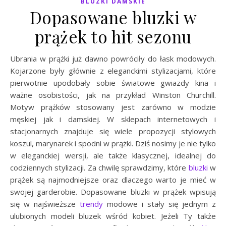
BLUZKI DAMSKIE
Dopasowane bluzki w
prążek to hit sezonu
Ubrania w prążki już dawno powróciły do łask modowych.
Kojarzone były głównie z eleganckimi stylizacjami, które
pierwotnie upodobały sobie światowe gwiazdy kina i
ważne osobistości, jak na przykład Winston Churchill.
Motyw prążków stosowany jest zarówno w modzie
męskiej jak i damskiej. W sklepach internetowych i
stacjonarnych znajduje się wiele propozycji stylowych
koszul, marynarek i spodni w prążki. Dziś nosimy je nie tylko
w eleganckiej wersji, ale także klasycznej, idealnej do
codziennych stylizacji. Za chwilę sprawdzimy, które
bluzki
w
prążek są najmodniejsze oraz dlaczego warto je mieć w
swojej garderobie. Dopasowane bluzki w prążek wpisują
się w najświeższe
trendy
modowe i stały się jednym z
ulubionych modeli bluzek wśród kobiet. Jeżeli Ty także