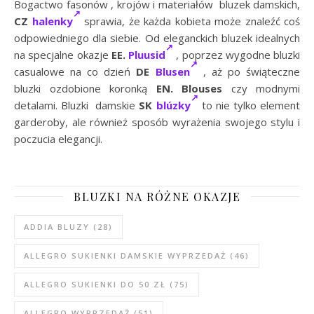
Bogactwo fasonów , krojów i materiałów bluzek damskich,
CZ
halenky
sprawia, że każda kobieta może znaleźć coś
odpowiedniego dla siebie. Od eleganckich bluzek idealnych
na specjalne okazje
EE.
Pluusid
, poprzez wygodne bluzki
casualowe na co dzień
DE
Blusen
, aż po świąteczne
bluzki ozdobione koronką
EN.
Blouses
czy modnymi
detalami. Bluzki damskie
SK
blúzky
to nie tylko element
garderoby, ale również sposób wyrażenia swojego stylu i
poczucia elegancji.
BLUZKI NA RÓŻNE OKAZJE
ADDIA BLUZY
(28)
ALLEGRO SUKIENKI DAMSKIE WYPRZEDAŻ
(46)
ALLEGRO SUKIENKI DO 50 ZŁ
(75)
ALLEGRO WYPRZEDAŻ
(51)