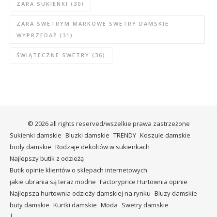
ZARA SUKIENKI
(30)
ZARA SWETRYM MARKOWE SWETRY DAMSKIE
WYPRZEDAŻ
(31)
ŚWIĄTECZNE SWETRY
(36)
© 2026 all rights reserved/wszelkie prawa zastrzeżone
Sukienki damskie
Bluzki damskie
TRENDY
Koszule damskie
body damskie
Rodzaje dekoltów w sukienkach
Najlepszy butik z odzieżą
Butik opinie klientów o sklepach internetowych
jakie ubrania są teraz modne
Factoryprice Hurtownia opinie
Najlepsza hurtownia odzieży damskiej na rynku
Bluzy damskie
buty damskie
Kurtki damskie
Moda
Swetry damskie