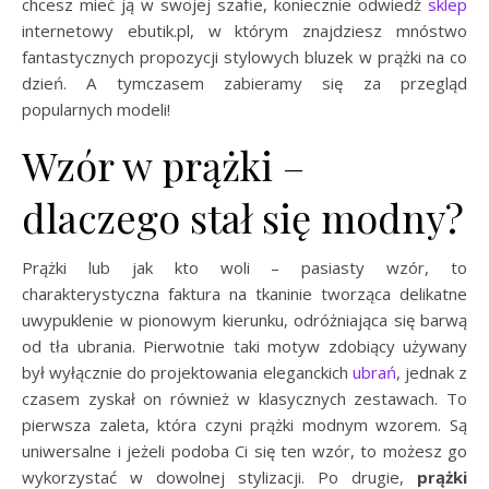
chcesz mieć ją w swojej szafie, koniecznie odwiedź
sklep
internetowy ebutik.pl, w którym znajdziesz mnóstwo
fantastycznych propozycji stylowych bluzek w prążki na co
dzień. A tymczasem zabieramy się za przegląd
popularnych modeli!
Wzór w prążki –
dlaczego stał się modny?
Prążki lub jak kto woli – pasiasty wzór, to
charakterystyczna faktura na tkaninie tworząca delikatne
uwypuklenie w pionowym kierunku, odróżniająca się barwą
od tła ubrania. Pierwotnie taki motyw zdobiący używany
był wyłącznie do projektowania eleganckich
ubrań
, jednak z
czasem zyskał on również w klasycznych zestawach. To
pierwsza zaleta, która czyni prążki modnym wzorem. Są
uniwersalne i jeżeli podoba Ci się ten wzór, to możesz go
wykorzystać w dowolnej stylizacji. Po drugie,
prążki