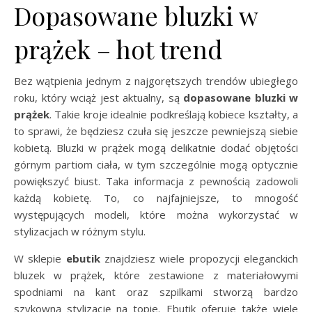
Dopasowane bluzki w
prążek – hot trend
Bez wątpienia jednym z najgorętszych trendów ubiegłego
roku, który wciąż jest aktualny, są
dopasowane bluzki w
prążek
. Takie kroje idealnie podkreślają kobiece kształty, a
to sprawi, że będziesz czuła się jeszcze pewniejszą siebie
kobietą. Bluzki w prążek mogą delikatnie dodać objętości
górnym partiom ciała, w tym szczególnie mogą optycznie
powiększyć biust. Taka informacja z pewnością zadowoli
każdą kobietę. To, co najfajniejsze, to mnogość
występujących modeli, które można wykorzystać w
stylizacjach w różnym stylu.
W sklepie
ebutik
znajdziesz wiele propozycji eleganckich
bluzek w prążek, które zestawione z materiałowymi
spodniami na kant oraz szpilkami stworzą bardzo
szykowną stylizację na topie. Ebutik oferuje także wiele