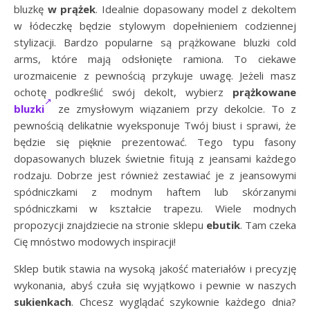
bluzkę
w prążek
. Idealnie dopasowany model z dekoltem
w łódeczkę będzie stylowym dopełnieniem codziennej
stylizacji. Bardzo popularne są prążkowane bluzki cold
arms, które mają odsłonięte ramiona. To ciekawe
urozmaicenie z pewnością przykuje uwagę. Jeżeli masz
ochotę podkreślić swój dekolt, wybierz
prążkowane
bluzki
ze zmysłowym wiązaniem przy dekolcie. To z
pewnością delikatnie wyeksponuje Twój biust i sprawi, że
będzie się pięknie prezentować. Tego typu fasony
dopasowanych bluzek świetnie fitują z jeansami każdego
rodzaju. Dobrze jest również zestawiać je z jeansowymi
spódniczkami z modnym haftem lub skórzanymi
spódniczkami w kształcie trapezu. Wiele modnych
propozycji znajdziecie na stronie sklepu
ebutik
. Tam czeka
Cię mnóstwo modowych inspiracji!
Sklep butik stawia na wysoką jakość materiałów i precyzję
wykonania, abyś czuła się wyjątkowo i pewnie w naszych
sukienkach
. Chcesz wyglądać szykownie każdego dnia?