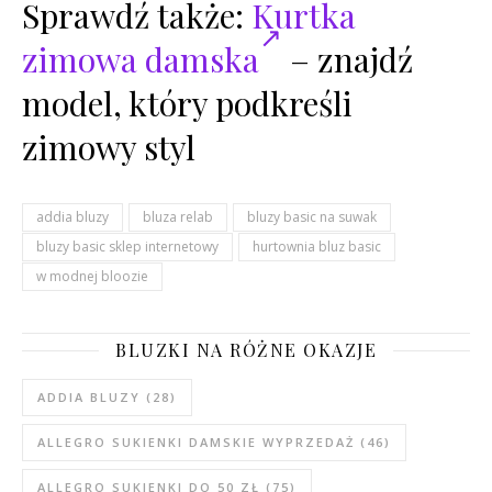
Sprawdź także:
Kurtka
zimowa damska
– znajdź
model, który podkreśli
zimowy styl
addia bluzy
bluza relab
bluzy basic na suwak
bluzy basic sklep internetowy
hurtownia bluz basic
w modnej bloozie
BLUZKI NA RÓŻNE OKAZJE
ADDIA BLUZY
(28)
ALLEGRO SUKIENKI DAMSKIE WYPRZEDAŻ
(46)
ALLEGRO SUKIENKI DO 50 ZŁ
(75)