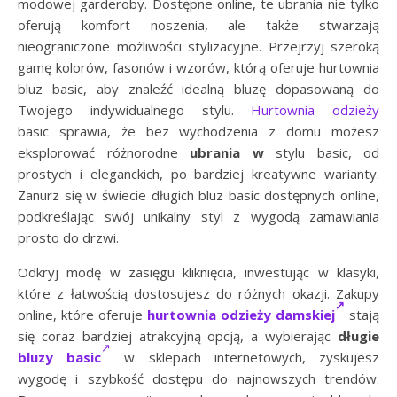
modowej garderoby. Dostępne online, te ubrania nie tylko
oferują komfort noszenia, ale także stwarzają
nieograniczone możliwości stylizacyjne. Przejrzyj szeroką
gamę kolorów, fasonów i wzorów, którą oferuje hurtownia
bluz basic, aby znaleźć idealną bluzę dopasowaną do
Twojego indywidualnego stylu.
Hurtownia odzieży
basic sprawia, że bez wychodzenia z domu możesz
eksplorować różnorodne
ubrania w
stylu basic, od
prostych i eleganckich, po bardziej kreatywne warianty.
Zanurz się w świecie długich bluz basic dostępnych online,
podkreślając swój unikalny styl z wygodą zamawiania
prosto do drzwi.
Odkryj modę w zasięgu kliknięcia, inwestując w klasyki,
które z łatwością dostosujesz do różnych okazji. Zakupy
online, które oferuje
hurtownia odzieży damskiej
stają
się coraz bardziej atrakcyjną opcją, a wybierając
d
ługie
bluzy basic
w sklepach internetowych, zyskujesz
wygodę i szybkość dostępu do najnowszych trendów.