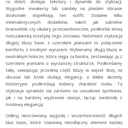
co dzień, dodając tekstury i dynamiki do stylizacji.
Wygodne sneakersy lub sandały na płaskim obcasie
doskonale dopełniają ten outfit. Dodanie kilku
minimalistycznych dodatków, takich jak subtelne
bransoletki czy okulary przeciwsłoneczne, podkreśla letnią
nonszalancką estetykę tego zestawu. Natomiast stylizacja
długiej bluzy basic z szerokimi jeansami to połączenie
komfortu z modnym wyrazem. Wybieramy długą bluzę w
neutralnym kolorze, która sięga za biodra, zestawiając ją z
szerokimi jeansami o wyrazistej strukturze. Podkreślamy
talię, zawiązując przednią część bluzy w węzeł. Buty na
obcasie lub botki dodają elegancji, a lekkie akcenty
biżuteryjne podkreślają kobiecy charakter looku. Ta
stylizacja sprawdzi się zarówno na casualowe spotkania,
jak i na bardziej wyjściowe okazje, łącząc swobodę z
modową elegancją.
Odkryj niezrównaną wygodę i wszechstronność długich
bluz basic, które stanowią nieodłączny element każdej