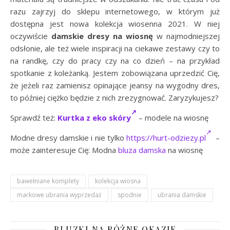
razu zajrzyj do sklepu internetowego, w którym już
dostępna jest nowa kolekcja wiosenna 2021. W niej
oczywiście
damskie dresy na wiosnę
w najmodniejszej
odsłonie, ale też wiele inspiracji na ciekawe zestawy czy to
na randkę, czy do pracy czy na co dzień – na przykład
spotkanie z koleżanką. Jestem zobowiązana uprzedzić Cię,
że jeżeli raz zamienisz opinające jeansy na wygodny dres,
to później ciężko będzie z nich zrezygnować. Zaryzykujesz?
Sprawdź też:
Kurtka z eko skóry
– modele na wiosnę
Modne dresy damskie i nie tylko
https://hurt-odziezy.pl
–
może zainteresuje Cię: Modna
bluza damska
na wiosnę
bawełniane komplety
kolekcja wiosna
markowe ubrania wyprzedaż
spodnie
ubrania damskie
BLUZKI NA RÓŻNE OKAZJE