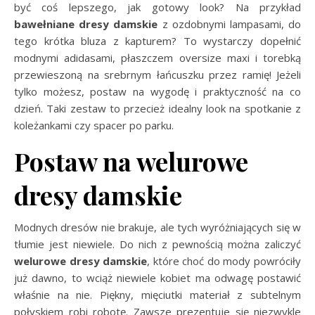
być coś lepszego, jak gotowy look? Na przykład
bawełniane dresy damskie
z ozdobnymi lampasami, do
tego krótka bluza z kapturem? To wystarczy dopełnić
modnymi adidasami, płaszczem oversize maxi i torebką
przewieszoną na srebrnym łańcuszku przez ramię! Jeżeli
tylko możesz, postaw na wygodę i praktyczność na co
dzień. Taki zestaw to przecież idealny look na spotkanie z
koleżankami czy spacer po parku.
Postaw na welurowe
dresy damskie
Modnych dresów nie brakuje, ale tych wyróżniających się w
tłumie jest niewiele. Do nich z pewnością można zaliczyć
welurowe dresy damskie
, które choć do mody powróciły
już dawno, to wciąż niewiele kobiet ma odwagę postawić
właśnie na nie. Piękny, mięciutki materiał z subtelnym
połyskiem robi robotę. Zawsze prezentuje się niezwykle