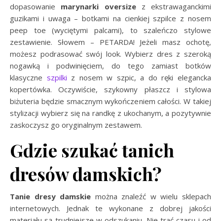
dopasowanie
marynarki oversize
z ekstrawaganckimi
guzikami i uwaga – botkami na cienkiej szpilce z nosem
peep toe (wyciętymi palcami), to szaleńczo stylowe
zestawienie. Słowem – PETARDA! Jeżeli masz ochotę,
możesz podrasować swój look. Wybierz dres z szeroką
nogawką i podwinięciem, do tego zamiast botków
klasyczne
szpilki
z nosem w szpic, a do ręki elegancka
kopertówka. Oczywiście, szykowny płaszcz i stylowa
biżuteria będzie smacznym wykończeniem całości. W takiej
stylizacji wybierz się na randkę z ukochanym, a pozytywnie
zaskoczysz go oryginalnym zestawem.
Gdzie szukać tanich
dresów damskich?
Tanie dresy damskie
można znaleźć w wielu sklepach
internetowych. Jednak te wykonane z dobrej jakości
materiału są trudniejsze w odszukaniu. Nie trać czasu i od