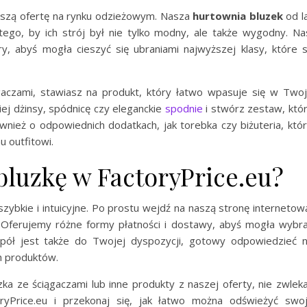
 naszą ofertę na rynku odzieżowym. Nasza
hurtownia bluzek
od l
tego, by ich strój był nie tylko modny, ale także wygodny. Na
ory, abyś mogła cieszyć się ubraniami najwyższej klasy, które 
gaczami, stawiasz na produkt, który łatwo wpasuje się w Two
niej dżinsy, spódnicę czy eleganckie
spodnie
i stwórz zestaw, któ
nież o odpowiednich dodatkach, jak torebka czy biżuteria, któ
u outfitowi.
bluzkę w FactoryPrice.eu?
szybkie i intuicyjne. Po prostu wejdź na naszą stronę internetow
 Oferujemy różne formy płatności i dostawy, abyś mogła wybr
spół jest także do Twojej dyspozycji, gotowy odpowiedzieć 
h produktów.
zka ze ściągaczami lub inne produkty z naszej oferty, nie zwleka
ryPrice.eu i przekonaj się, jak łatwo można odświeżyć swo