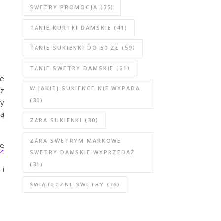
SWETRY PROMOCJA
(35)
TANIE KURTKI DAMSKIE
(41)
TANIE SUKIENKI DO 50 ZŁ
(59)
TANIE SWETRY DAMSKIE
(61)
ne
W JAKIEJ SUKIENCE NIE WYPADA
az
(30)
zy
są
ZARA SUKIENKI
(30)
ZARA SWETRYM MARKOWE
ie
SWETRY DAMSKIE WYPRZEDAŻ
(31)
 i
ŚWIĄTECZNE SWETRY
(36)