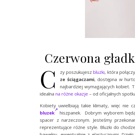
Czerwona gładk
C
zy poszukujesz
bluzki
, która połącz
ze ściągaczami
, dostępna w hurto
najbardziej wymagających kobiet. T
idealna
na różne okazje
– od oficjalnych spotk
Kobiety uwielbiają takie klimaty, więc ni
bluzek
hiszpanek. Dobrym wyborem będą
spacer z narzeczonym. Jesteśmy przekonan
reprezentujące różne style. Bluzki do chodze
bawełny, ewentualnie z elastycznymi. Dzięk