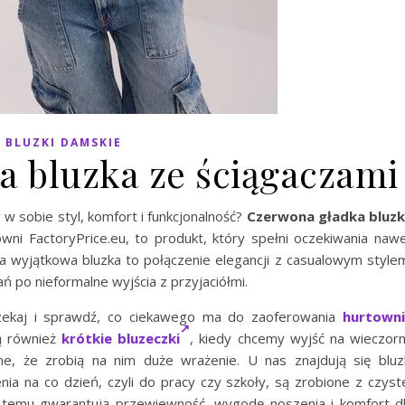
BLUZKI DAMSKIE
a bluzka ze ściągaczami
y w sobie styl, komfort i funkcjonalność?
Czerwona gładka bluz
wni FactoryPrice.eu, to produkt, który spełni oczekiwania naw
a wyjątkowa bluzka to połączenie elegancji z casualowym style
ań po nieformalne wyjścia z przyjaciółmi.
e czekaj i sprawdź, co ciekawego ma do zaoferowania
hurtown
 również
krótkie bluzeczki
, kiedy chcemy wyjść na wieczor
e, że zrobią na nim duże wrażenie. U nas znajdują się bluz
nia na co dzień, czyli do pracy czy szkoły, są zrobione z czyst
i temu gwarantują przewiewność, wygodę noszenia i komfort d