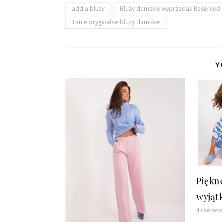
addia bluzy
Bluzy damskie wyprzedaż Reserved
Tanie oryginalne bluzy damskie
Y
Piękn
wyjąt
4 czerwc