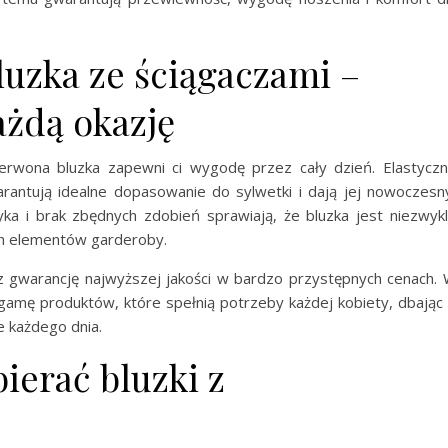
uzka ze ściągaczami –
ażdą okazję
erwona bluzka zapewni ci wygodę przez cały dzień. Elastycz
arantują idealne dopasowanie do sylwetki i dają jej nowoczesn
yka i brak zbędnych zdobień sprawiają, że bluzka jest niezwyk
ch elementów garderoby.
z gwarancję najwyższej jakości w bardzo przystępnych cenach.
gamę produktów, które spełnią potrzeby każdej kobiety, dbając
e każdego dnia.
ierać bluzki z