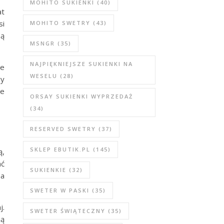
MOHITO SUKIENKI
(40)
at
si
MOHITO SWETRY
(43)
są
MSNGR
(35)
NAJPIĘKNIEJSZE SUKIENKI NA
je
WESELU
(28)
ry
re
ORSAY SUKIENKI WYPRZEDAŻ
(34)
RESERVED SWETRY
(37)
SKLEP EBUTIK.PL
(145)
ą,
ać
SUKIENKIE
(32)
na
SWETER W PASKI
(35)
j.
SWETER ŚWIĄTECZNY
(35)
ją