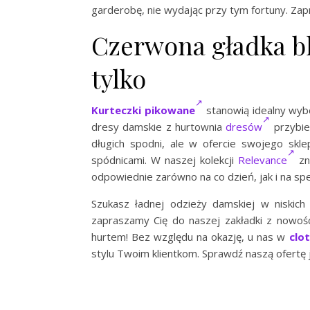
garderobę, nie wydając przy tym fortuny. Z
Czerwona gładka bl
tylko
Kurteczki pikowane
stanowią idealny wybór
dresy damskie z hurtownia
dresów
przybier
długich spodni, ale w ofercie swojego skl
spódnicami. W naszej kolekcji
Relevance
zna
odpowiednie zarówno na co dzień, jak i na spe
Szukasz ładnej odzieży damskiej w niskic
zapraszamy Cię do naszej zakładki z nowośc
hurtem! Bez względu na okazję, u nas w
clo
stylu Twoim klientkom. Sprawdź naszą ofertę j