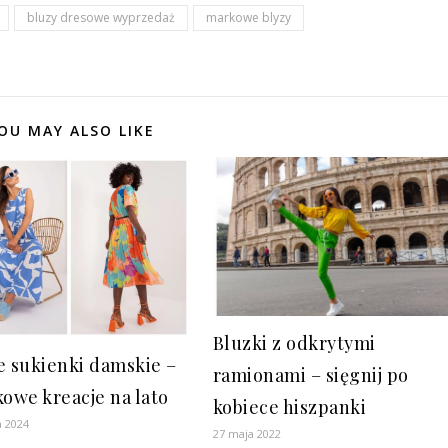
bluzy dresowe wyprzedaż
markowe blyzy
OU MAY ALSO LIKE
Bluzki z odkrytymi
e sukienki damskie –
ramionami – sięgnij po
kowe kreacje na lato
kobiece hiszpanki
a 2024
27 maja 2022