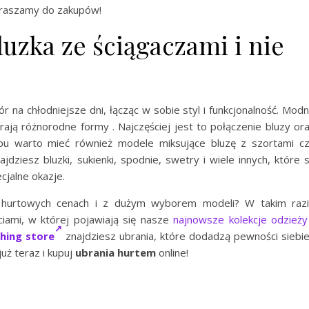
apraszamy do zakupów!
uzka ze ściągaczami i nie
 na chłodniejsze dni, łącząc w sobie styl i funkcjonalność. Mod
ają różnorodne formy . Najczęściej jest to połączenie bluzy or
epu warto mieć również modele miksujące bluzę z szortami c
jdziesz bluzki, sukienki, spodnie, swetry i wiele innych, które 
cjalne okazje.
h hurtowych cenach i z dużym wyborem modeli? W takim raz
iami, w której pojawiają się nasze
najnowsze kolekcje odzieży
thing store
znajdziesz ubrania, które dodadzą pewności siebie
uż teraz i kupuj
ubrania hurtem
online!