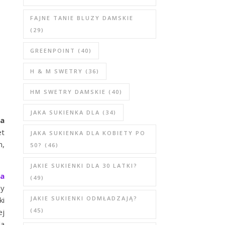
FAJNE TANIE BLUZY DAMSKIE
(29)
GREENPOINT
(40)
H & M SWETRY
(36)
HM SWETRY DAMSKIE
(40)
JAKA SUKIENKA DLA
(34)
ka
et
JAKA SUKIENKA DLA KOBIETY PO
m,
50?
(46)
JAKIE SUKIENKI DLA 30 LATKI?
ia
(49)
ny
JAKIE SUKIENKI ODMŁADZAJĄ?
ki
(45)
ej
la