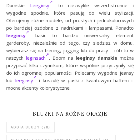
Damskie
Leeginsy
to niezwykle wszechstronne i
wygodne spodnie, które pasują do wielu stylizacji.
Oferujemy różne modele, od prostych i jednokolorowych
po bardziej ozdobne z nadrukami i lampasami. Ponadto
leeginsy
basic to bardzo uniwersalny element
garderoby, niezależnie od tego, czy siedzisz w domu,
wybierasz się na trening, jogging lub do pracy – rób to w
naszych
leginsach
. Boom na
leeginsy damskie
można
przypisać kilku czynnikom, które wspólnie przyczyniły się
do ich ogromnej popularności. Polecamy wygodne jeansy
lub
leeginsy
i koszulę w paski z kwiatowym haftem i
mocne akcenty kolorystyczne.
BLUZKI NA RÓŻNE OKAZJE
ADDIA BLUZY
(28)
ALLEGRO SUKIENKI DAMSKIE WYPRZEDAŻ
(46)