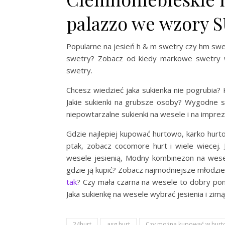
palazzo we wzory S
Popularne na jesień h & m swetry czy hm swe
swetry? Zobacz od kiedy markowe swetry w
swetry.
Chcesz wiedzieć jaka sukienka nie pogrubia? 
Jakie sukienki na grubsze osoby? Wygodne suk
niepowtarzalne sukienki na wesele i na imprez
Gdzie najlepiej kupować hurtowo, karko hurtow
ptak, zobacz cocomore hurt i wiele wiecej.
wesele jesienią, Modny kombinezon na wesel
gdzie ją kupić? Zobacz najmodniejsze młodzi
tak
? Czy mała czarna na wesele to dobry pom
Jaka sukienkę na wesele wybrać jesienia i zim
24hurt
asg hurt
Czy można kupować w hurto