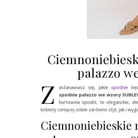
Ciemnoniebiesk
palazzo w
Z
astanawiasz się, jakie
spodnie
będ
spodnie palazzo we wzory SUBLE
hurtownia spodni, te eleganckie, a
kobiety ceniącej sobie zarówno styl, jak i wyg
Ciemnoniebieskie 