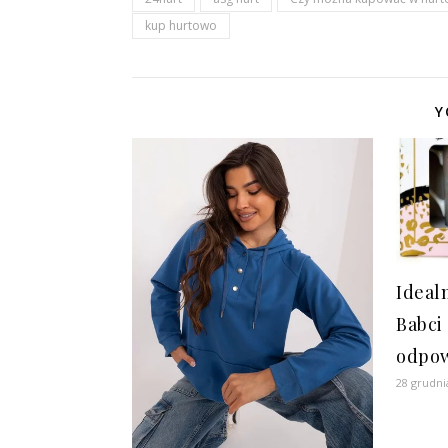
kup hurtowo
Y
Ideal
Babci
odpow
28 grudni