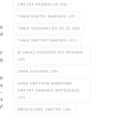
SWETRY PROMOCJA
(35)
TANIE KURTKI DAMSKIE
(41)
nt
TANIE SUKIENKI DO 50 ZŁ
(59)
ed
TANIE SWETRY DAMSKIE
(61)
ą?
W JAKIEJ SUKIENCE NIE WYPADA
aj
(30)
ZARA SUKIENKI
(30)
ch
ZARA SWETRYM MARKOWE
na
SWETRY DAMSKIE WYPRZEDAŻ
 –
(31)
na
y!
ŚWIĄTECZNE SWETRY
(36)