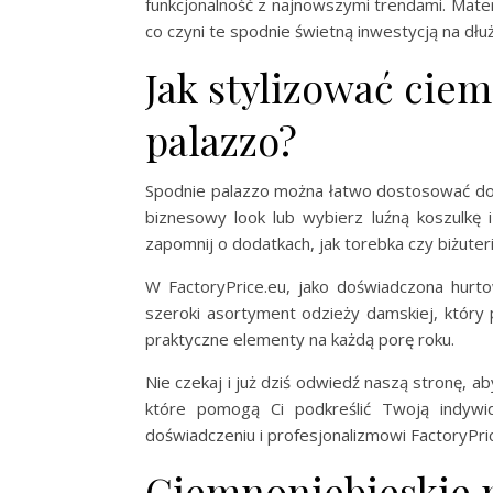
funkcjonalność z najnowszymi trendami. Mater
co czyni te spodnie świetną inwestycją na dłuż
Jak stylizować cie
palazzo?
Spodnie palazzo można łatwo dostosować do ró
biznesowy look lub wybierz luźną koszulkę i 
zapomnij o dodatkach, jak torebka czy biżuteri
W FactoryPrice.eu, jako doświadczona hurto
szeroki asortyment odzieży damskiej, któr
praktyczne elementy na każdą porę roku.
Nie czekaj i już dziś odwiedź naszą stronę, a
które pomogą Ci podkreślić Twoją indywid
doświadczeniu i profesjonalizmowi FactoryPrice
Ciemnoniebieskie 