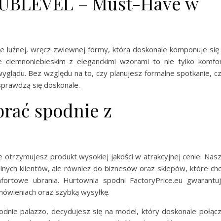
SUBLEVEL – Must-Have w
e luźnej, wręcz zwiewnej formy, która doskonale komponuje się
e ciemnoniebieskim z eleganckimi wzorami to nie tylko komfo
yglądu. Bez względu na to, czy planujesz formalne spotkanie, c
 sprawdzą się doskonale.
rać spodnie z
 otrzymujesz produkt wysokiej jakości w atrakcyjnej cenie. Nas
alnych klientów, ale również do biznesów oraz sklepów, które ch
ortowe ubrania. Hurtownia spodni FactoryPrice.eu gwarantu
mówieniach oraz szybką wysyłkę.
odnie palazzo, decydujesz się na model, który doskonale połąc