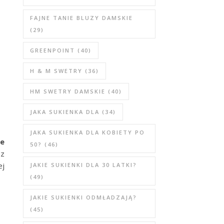
FAJNE TANIE BLUZY DAMSKIE
(29)
GREENPOINT
(40)
H & M SWETRY
(36)
HM SWETRY DAMSKIE
(40)
JAKA SUKIENKA DLA
(34)
JAKA SUKIENKA DLA KOBIETY PO
we
50?
(46)
ez
ej
JAKIE SUKIENKI DLA 30 LATKI?
(49)
JAKIE SUKIENKI ODMŁADZAJĄ?
(45)