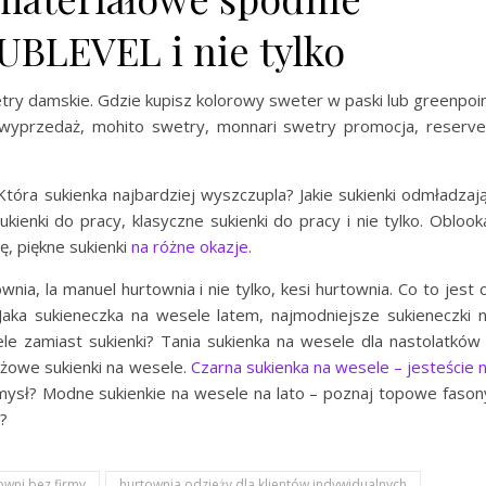
UBLEVEL i nie tylko
try damskie. Gdzie kupisz kolorowy sweter w paski lub greenpoi
yprzedaż, mohito swetry, monnari swetry promocja, reserv
Która sukienka najbardziej wyszczupla? Jakie sukienki odmładzaj
ienki do pracy, klasyczne sukienki do pracy i nie tylko. Oblook
ę, piękne sukienki
na różne okazje
.
nia, la manuel hurtownia i nie tylko, kesi hurtownia. Co to jest 
 Jaka sukieneczka na wesele latem, najmodniejsze sukieneczki 
e zamiast sukienki? Tania sukienka na wesele dla nastolatków
eżowe sukienki na wesele.
Czarna sukienka na wesele – jesteście 
ysł? Modne sukienkie na wesele na lato – poznaj topowe fason
ą?
wni bez firmy
hurtownia odzieży dla klientów indywidualnych