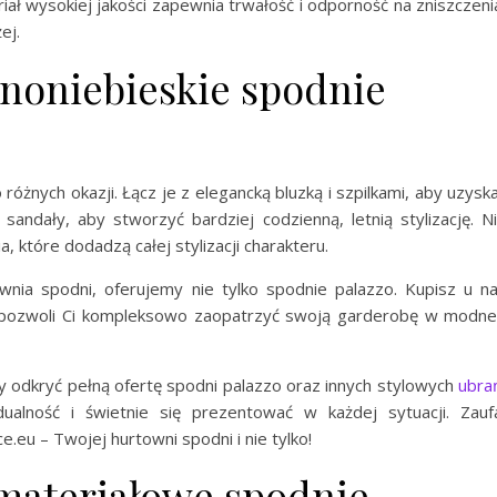
iał wysokiej jakości zapewnia trwałość i odporność na zniszczeni
ej.
mnoniebieskie spodnie
żnych okazji. Łącz je z elegancką bluzką i szpilkami, aby uzysk
sandały, aby stworzyć bardziej codzienną, letnią stylizację. N
a, które dodadzą całej stylizacji charakteru.
wnia spodni, oferujemy nie tylko spodnie palazzo. Kupisz u n
y pozwoli Ci kompleksowo zaopatrzyć swoją garderobę w modne
by odkryć pełną ofertę spodni palazzo oraz innych stylowych
ubra
ualność i świetnie się prezentować w każdej sytuacji. Zauf
.eu – Twojej hurtowni spodni i nie tylko!
materiałowe spodnie