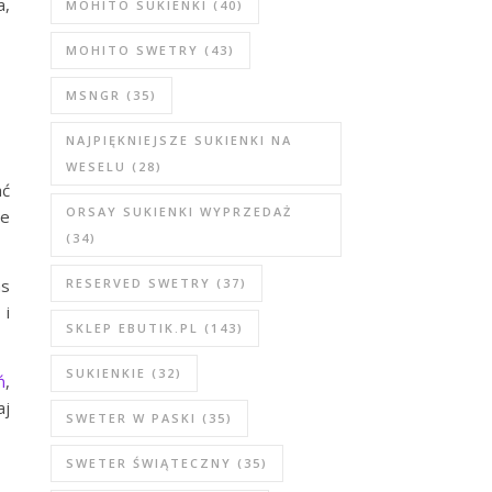
a,
MOHITO SUKIENKI
(40)
MOHITO SWETRY
(43)
MSNGR
(35)
NAJPIĘKNIEJSZE SUKIENKI NA
WESELU
(28)
ać
ORSAY SUKIENKI WYPRZEDAŻ
ie
(34)
as
RESERVED SWETRY
(37)
 i
SKLEP EBUTIK.PL
(143)
SUKIENKIE
(32)
ń
,
aj
SWETER W PASKI
(35)
SWETER ŚWIĄTECZNY
(35)