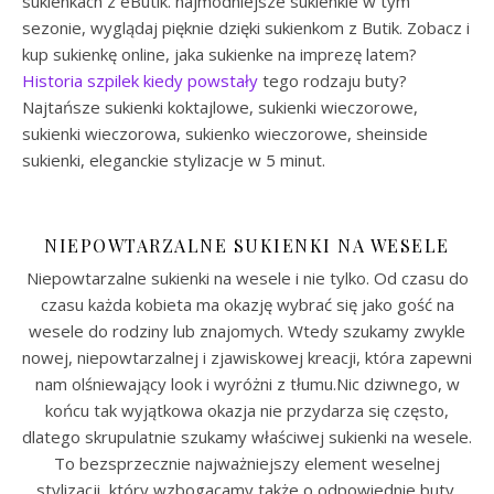
sukienkach z eButik. najmodniejsze sukienkie w tym
sezonie, wyglądaj pięknie dzięki sukienkom z Butik. Zobacz i
kup sukienkę online, jaka sukienke na imprezę latem?
Historia szpilek kiedy powstały
tego rodzaju buty?
Najtańsze sukienki koktajlowe, sukienki wieczorowe,
sukienki wieczorowa, sukienko wieczorowe, sheinside
sukienki, eleganckie stylizacje w 5 minut.
NIEPOWTARZALNE SUKIENKI NA WESELE
Niepowtarzalne sukienki na wesele i nie tylko. Od czasu do
czasu każda kobieta ma okazję wybrać się jako gość na
wesele do rodziny lub znajomych. Wtedy szukamy zwykle
nowej, niepowtarzalnej i zjawiskowej kreacji, która zapewni
nam olśniewający look i wyróżni z tłumu.Nic dziwnego, w
końcu tak wyjątkowa okazja nie przydarza się często,
dlatego skrupulatnie szukamy właściwej sukienki na wesele.
To bezsprzecznie najważniejszy element weselnej
stylizacji, który wzbogacamy także o odpowiednie buty,