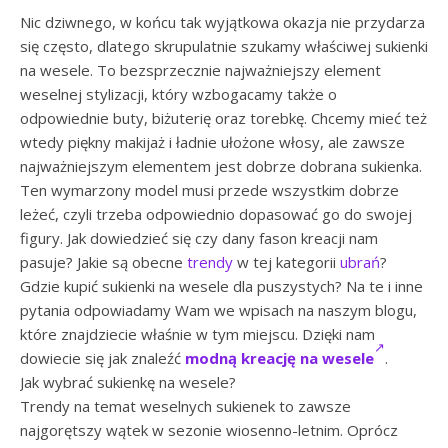
Nic dziwnego, w końcu tak wyjątkowa okazja nie przydarza
się często, dlatego skrupulatnie szukamy właściwej sukienki
na wesele. To bezsprzecznie najważniejszy element
weselnej stylizacji, który wzbogacamy także o
odpowiednie buty, biżuterię oraz torebkę. Chcemy mieć też
wtedy piękny makijaż i ładnie ułożone włosy, ale zawsze
najważniejszym elementem jest dobrze dobrana sukienka.
Ten wymarzony model musi przede wszystkim dobrze
leżeć, czyli trzeba odpowiednio dopasować go do swojej
figury. Jak dowiedzieć się czy dany fason kreacji nam
pasuje? Jakie są obecne
trendy
w tej kategorii
ubrań
?
Gdzie kupić sukienki na wesele dla puszystych? Na te i inne
pytania odpowiadamy Wam we wpisach na naszym blogu,
które znajdziecie właśnie w tym miejscu. Dzięki nam
dowiecie się jak znaleźć
modną kreację na wesele
.
Jak wybrać sukienkę na wesele?
Trendy na temat weselnych sukienek to zawsze
najgorętszy wątek w sezonie wiosenno-letnim. Oprócz