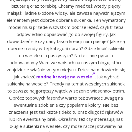
biżuterię oraz torebkę. Chcemy mieć też wtedy piękny
makijaż i ładnie ułożone włosy, ale zawsze najważniejszym
elementem jest dobrze dobrana sukienka. Ten wymarzony
model musi przede wszystkim dobrze leżeć, czyli trzeba
odpowiednio dopasować go do swojej figury. Jak
dowiedzieć się czy dany fason kreacji nam pasuje? Jakie są
obecne trendy w tej kategorii ubrań? Gdzie kupić sukienki
na wesele dla puszystych? Na te i inne pytania
odpowiadamy Wam we wpisach na naszym blogu, które
znajdziecie właśnie w tym miejscu. Dzięki nam dowiecie się
jak znaleźć
modną kreację na wesele
. Jak wybrać
sukienkę na wesele? Trendy na temat weselnych sukienek
to zawsze najgorętszy wątek w sezonie wiosenno-letnim.
Oprócz topowych fasonów warto też zwracać uwagę na
ewentualne zdobienia czy popularne kolory. Nie bez
znaczenia jest też kształt dekoltu oraz długość rękawów
lub ich ewentualny brak. Określmy też czy interesują nas
długie sukienki na wesele, czy może raczej stawiamy na