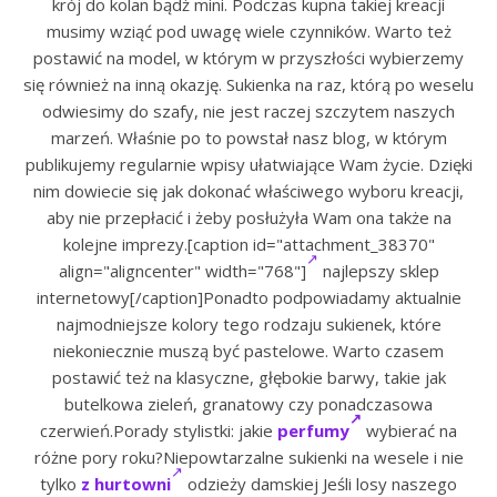
krój do kolan bądź mini. Podczas kupna takiej kreacji
musimy wziąć pod uwagę wiele czynników. Warto też
postawić na model, w którym w przyszłości wybierzemy
się również na inną okazję. Sukienka na raz, którą po weselu
odwiesimy do szafy, nie jest raczej szczytem naszych
marzeń. Właśnie po to powstał nasz blog, w którym
publikujemy regularnie wpisy ułatwiające Wam życie. Dzięki
nim dowiecie się jak dokonać właściwego wyboru kreacji,
aby nie przepłacić i żeby posłużyła Wam ona także na
kolejne imprezy.[caption id="attachment_38370"
align="aligncenter" width="768"]
najlepszy sklep
internetowy[/caption]Ponadto podpowiadamy aktualnie
najmodniejsze kolory tego rodzaju sukienek, które
niekoniecznie muszą być pastelowe. Warto czasem
postawić też na klasyczne, głębokie barwy, takie jak
butelkowa zieleń, granatowy czy ponadczasowa
czerwień.Porady stylistki: jakie
perfumy
wybierać na
różne pory roku?Niepowtarzalne sukienki na wesele i nie
tylko
z hurtowni
odzieży damskiej Jeśli losy naszego