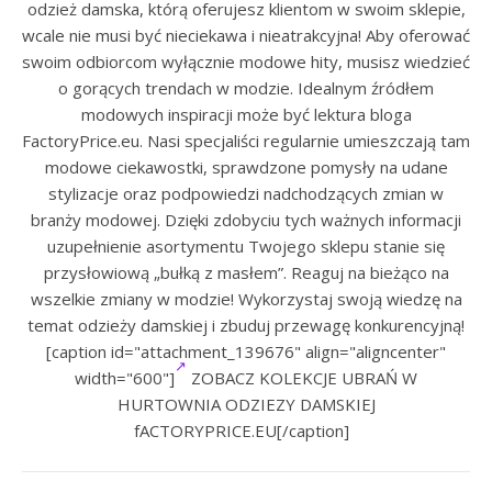
odzież damska, którą oferujesz klientom w swoim sklepie,
wcale nie musi być nieciekawa i nieatrakcyjna! Aby oferować
swoim odbiorcom wyłącznie modowe hity, musisz wiedzieć
o gorących trendach w modzie. Idealnym źródłem
modowych inspiracji może być lektura bloga
FactoryPrice.eu. Nasi specjaliści regularnie umieszczają tam
modowe ciekawostki, sprawdzone pomysły na udane
stylizacje oraz podpowiedzi nadchodzących zmian w
branży modowej. Dzięki zdobyciu tych ważnych informacji
uzupełnienie asortymentu Twojego sklepu stanie się
przysłowiową „bułką z masłem”. Reaguj na bieżąco na
wszelkie zmiany w modzie! Wykorzystaj swoją wiedzę na
temat odzieży damskiej i zbuduj przewagę konkurencyjną!
[caption id="attachment_139676" align="aligncenter"
width="600"]
ZOBACZ KOLEKCJE UBRAŃ W
HURTOWNIA ODZIEZY DAMSKIEJ
fACTORYPRICE.EU[/caption]