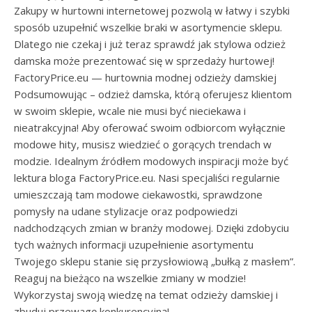
Zakupy w hurtowni internetowej pozwolą w łatwy i szybki
sposób uzupełnić wszelkie braki w asortymencie sklepu.
Dlatego nie czekaj i już teraz sprawdź jak stylowa odzież
damska może prezentować się w sprzedaży hurtowej!
FactoryPrice.eu — hurtownia modnej odzieży damskiej
Podsumowując – odzież damska, którą oferujesz klientom
w swoim sklepie, wcale nie musi być nieciekawa i
nieatrakcyjna! Aby oferować swoim odbiorcom wyłącznie
modowe hity, musisz wiedzieć o gorących trendach w
modzie. Idealnym źródłem modowych inspiracji może być
lektura bloga FactoryPrice.eu. Nasi specjaliści regularnie
umieszczają tam modowe ciekawostki, sprawdzone
pomysły na udane stylizacje oraz podpowiedzi
nadchodzących zmian w branży modowej. Dzięki zdobyciu
tych ważnych informacji uzupełnienie asortymentu
Twojego sklepu stanie się przysłowiową „bułką z masłem”.
Reaguj na bieżąco na wszelkie zmiany w modzie!
Wykorzystaj swoją wiedzę na temat odzieży damskiej i
zbuduj przewagę konkurencyjną!