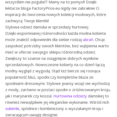
wszystkim nie pogubić? Mamy na to pomysł! Dzięki
lekturze bloga FactoryPrice.eu nigdy nie zabraknie Ci
inspiracji do tworzenia nowych kolekcji modowych, które
zachwycą Twoje klientki!
Stylowa odzież damska w sprzedaży hurtowej
Dzięki wspomnianej różnorodności każda modna kobieta
może znaleźć odpowiedni dla siebie rodzaj
ubrań
. Chcąc
zaspokoić potrzeby swoich klientów, bez wątpienia warto
mieć w ofercie swojego sklepu różnorodną odzież.
Zwiększy to szanse na osiągnięcie dobrych wyników
sprzedażowych. Nowoczesne kobiety na co dzień łączą
modny wygląd z wygodą. Stąd też bierze się rosnąca
popularność bluz, spodni czy kompletów bluza ze
spodniami dresowymi. Stylowe jeansy wciąż nie wychodzą
z mody, zarówno w postaci spodni o zróżnicowanym kroju,
jak i marynarek czy koszul.
Hurtownia odzieży
damskiej to
również niewątpliwie jej eleganckie wykonanie. Wśród nich
sukienki
, spódnice i kombinezony o wyszukanym kroju i
zwracającym uwagę designie.