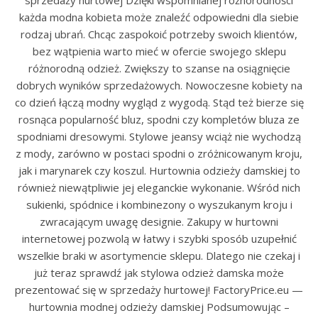
sprzedaży hurtowej Dzięki wspomnianej różnorodności
każda modna kobieta może znaleźć odpowiedni dla siebie
rodzaj ubrań. Chcąc zaspokoić potrzeby swoich klientów,
bez wątpienia warto mieć w ofercie swojego sklepu
różnorodną odzież. Zwiększy to szanse na osiągnięcie
dobrych wyników sprzedażowych. Nowoczesne kobiety na
co dzień łączą modny wygląd z wygodą. Stąd też bierze się
rosnąca popularność bluz, spodni czy kompletów bluza ze
spodniami dresowymi. Stylowe jeansy wciąż nie wychodzą
z mody, zarówno w postaci spodni o zróżnicowanym kroju,
jak i marynarek czy koszul. Hurtownia odzieży damskiej to
również niewątpliwie jej eleganckie wykonanie. Wśród nich
sukienki, spódnice i kombinezony o wyszukanym kroju i
zwracającym uwagę designie. Zakupy w hurtowni
internetowej pozwolą w łatwy i szybki sposób uzupełnić
wszelkie braki w asortymencie sklepu. Dlatego nie czekaj i
już teraz sprawdź jak stylowa odzież damska może
prezentować się w sprzedaży hurtowej! FactoryPrice.eu —
hurtownia modnej odzieży damskiej Podsumowując –