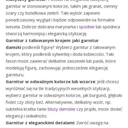
garnitur w stonowanym kolorze, takim jak granat, ciemny
szary czy butelkowa zieleń. Taki wybór zapewni
ponadczasowy wygląd i będzie odpowiedni na formalne
wesela. Dobrze dobrana marynarka i
spodnie
lub spódnica
stworzą harmonijną i elegancką stylizację.
Garnitur z taliowanym krojem
:
jaki garnitur
damski
podkreśli figurę? Wybierz garnitur z taliowanym
krojem, który podkreśli sylwetkę i doda kobiecości. Taki
fason może zawierać delikatne zaszewki lub paski, które
modelują figurę, zachowując jednocześnie elegancję
garnituru.
Garnitur w odważnym kolorze lub wzorze
: Jeśli chcesz
wyróżniać się na tle tradycyjnych weselnych stylizacji,
wybierz garnitur w odważnym kolorze, jak burgund, głęboki
fiolet czy złoty beż. Alternatywnie, delikatny wzór, np.
subtelna kratka tanie
bluzy damskie
czy prążki, może dodać
elegancji i unikalności.
Garnitur z eleganckimi detalami
: Zwróć uwagę na