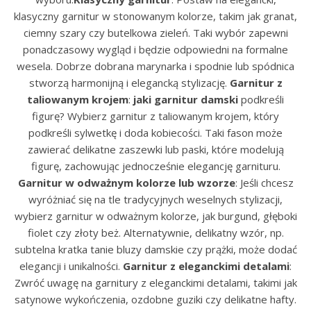
klasyczny garnitur w stonowanym kolorze, takim jak granat,
ciemny szary czy butelkowa zieleń. Taki wybór zapewni
ponadczasowy wygląd i będzie odpowiedni na formalne
wesela. Dobrze dobrana marynarka i spodnie lub spódnica
stworzą harmonijną i elegancką stylizację.
Garnitur z
taliowanym krojem
:
jaki garnitur damski
podkreśli
figurę? Wybierz garnitur z taliowanym krojem, który
podkreśli sylwetkę i doda kobiecości. Taki fason może
zawierać delikatne zaszewki lub paski, które modelują
figurę, zachowując jednocześnie elegancję garnituru.
Garnitur w odważnym kolorze lub wzorze
: Jeśli chcesz
wyróżniać się na tle tradycyjnych weselnych stylizacji,
wybierz garnitur w odważnym kolorze, jak burgund, głęboki
fiolet czy złoty beż. Alternatywnie, delikatny wzór, np.
subtelna kratka tanie bluzy damskie czy prążki, może dodać
elegancji i unikalności.
Garnitur z eleganckimi detalami
:
Zwróć uwagę na garnitury z eleganckimi detalami, takimi jak
satynowe wykończenia, ozdobne guziki czy delikatne hafty.