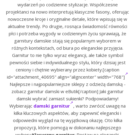
wydarzeń po codzienne stylizacje. Współczesne
projektanci na nowo interpretują klasyczne fasony, oferując
nowoczesne kroje i oryginalne detale, które wpisują się w
aktualne trendy. Po drugie, rosnąca świadomość równości
płci i potrzeba wygody w codziennym życiu sprawiają, że
garnitury damskie stają się popularnym wyborem w
różnych kontekstach, od biura po eleganckie przyjęcia.
Garnitur to nie tylko wyraz elegancji, ale także symbol
pewności siebie i indywidualnego stylu, który dzisiaj jest
ceniony i chętnie wybierany przez kobiety.[caption
id="attachment_40695" align="aligncenter" width="768"]
Najlepsze i najpopularniejsze sklepy z odzieżą damską -
zobacz garnitur damski w eButik[/caption] Jaki garnitur
damski wybrać zamiast sukienki? Podpowiadamy!
Wybierając
damski garnitur
, warto zwrócić uwagę na
kilka kluczowych aspektów, aby zapewnić elegancki i
odpowiedni wygląd na tę wyjątkową okazję. Oto kilka
propozycji, które pomogą w dokonaniu najlepszego
wyboru:
Klasyczny garnitur
: Postaw na elegancki,