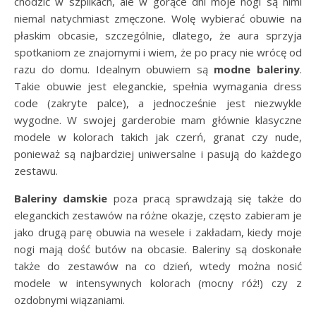
chodzić w szpilkach, ale w gorące dni moje nogi są nimi
niemal natychmiast zmęczone. Wolę wybierać obuwie na
płaskim obcasie, szczególnie, dlatego, że aura sprzyja
spotkaniom ze znajomymi i wiem, że po pracy nie wrócę od
razu do domu. Idealnym obuwiem są
modne baleriny
.
Takie obuwie jest eleganckie, spełnia wymagania dress
code (zakryte palce), a jednocześnie jest niezwykle
wygodne. W swojej garderobie mam głównie klasyczne
modele w kolorach takich jak czerń, granat czy nude,
ponieważ są najbardziej uniwersalne i pasują do każdego
zestawu.
Baleriny damskie
poza pracą sprawdzają się także do
eleganckich zestawów na różne okazje, często zabieram je
jako drugą parę obuwia na wesele i zakładam, kiedy moje
nogi mają dość butów na obcasie. Baleriny są doskonałe
także do zestawów na co dzień, wtedy można nosić
modele w intensywnych kolorach (mocny róż!) czy z
ozdobnymi wiązaniami.