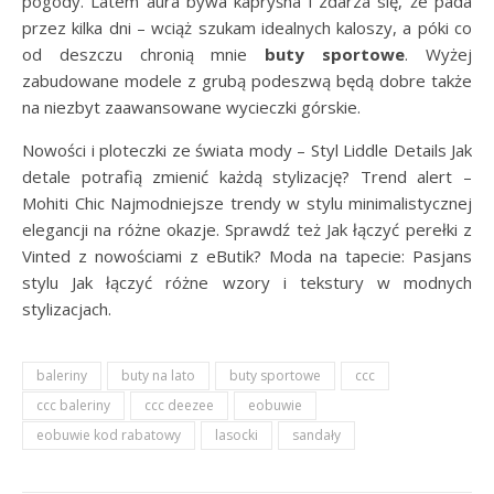
pogody. Latem aura bywa kapryśna i zdarza się, że pada
przez kilka dni – wciąż szukam idealnych kaloszy, a póki co
od deszczu chronią mnie
buty sportowe
. Wyżej
zabudowane modele z grubą podeszwą będą dobre także
na niezbyt zaawansowane wycieczki górskie.
Nowości i ploteczki ze świata mody – Styl Liddle Details Jak
detale potrafią zmienić każdą stylizację? Trend alert –
Mohiti Chic Najmodniejsze trendy w stylu minimalistycznej
elegancji na różne okazje. Sprawdź też Jak łączyć perełki z
Vinted z nowościami z eButik? Moda na tapecie: Pasjans
stylu Jak łączyć różne wzory i tekstury w modnych
stylizacjach.
baleriny
buty na lato
buty sportowe
ccc
ccc baleriny
ccc deezee
eobuwie
eobuwie kod rabatowy
lasocki
sandały