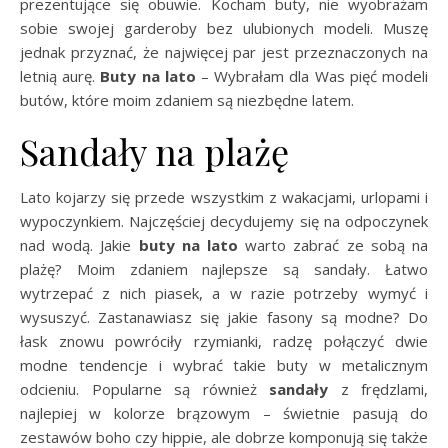
prezentujące się obuwie. Kocham buty, nie wyobrażam
sobie swojej garderoby bez ulubionych modeli. Muszę
jednak przyznać, że najwięcej par jest przeznaczonych na
letnią aurę.
Buty na lato
– Wybrałam dla Was pięć modeli
butów, które moim zdaniem są niezbędne latem.
Sandały na plażę
Lato kojarzy się przede wszystkim z wakacjami, urlopami i
wypoczynkiem. Najczęściej decydujemy się na odpoczynek
nad wodą. Jakie
buty na lato
warto zabrać ze sobą na
plażę? Moim zdaniem najlepsze są sandały. Łatwo
wytrzepać z nich piasek, a w razie potrzeby wymyć i
wysuszyć. Zastanawiasz się jakie fasony są modne? Do
łask znowu powróciły rzymianki, radzę połączyć dwie
modne tendencje i wybrać takie buty w metalicznym
odcieniu. Popularne są również
sandały
z frędzlami,
najlepiej w kolorze brązowym – świetnie pasują do
zestawów boho czy hippie, ale dobrze komponują się także