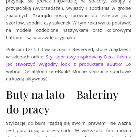
przydają się jednak najbardziej na spacery, zakupy z
przyjaciółką (wyprzedaże!), wyjazdy i spotkania w gronie
znajomych.
Trampki
noszę zarówno do jeansów jak i
szortów, spódnic czy sukienek. W tym roku warto postawić
na modele ozdobione naszywkami oraz kolorowymi
haftami – są naprawdę oryginalne.
Polecam też 5 hitów sezonu z Reserved, które znajdziesz
w sklepach online.
Styl sportowy inspirowany Deca thlon –
jak stworzyć wygodny look z produktami eButik
? Co
wybrać Decathlon czy eButik? Modne stylizacje sportowe
na każdą aktywność.
Buty na lato – Baleriny
do pracy
Stylizacje do biura rządzą się swoimi prawami, nie ważna
jest pora roku, a dress code. W większości firm można