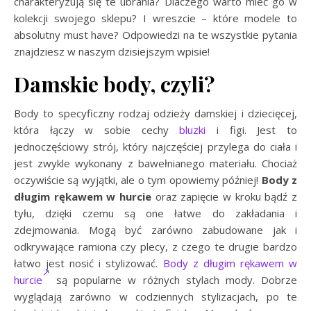
charakteryzują się te ubrania? Dlaczego warto mieć go w
kolekcji swojego sklepu? I wreszcie – które modele to
absolutny must have? Odpowiedzi na te wszystkie pytania
znajdziesz w naszym dzisiejszym wpisie!
Damskie body, czyli?
Body to specyficzny rodzaj odzieży damskiej i dziecięcej,
która łączy w sobie cechy
bluzki
i figi. Jest to
jednoczęściowy strój, który najczęściej przylega do ciała i
jest zwykle wykonany z bawełnianego materiału. Chociaż
oczywiście są wyjątki, ale o tym opowiemy później!
Body z
długim rękawem w hurcie
oraz zapięcie w kroku bądź z
tyłu, dzięki czemu są one łatwe do zakładania i
zdejmowania. Mogą być zarówno zabudowane jak i
odkrywające ramiona czy plecy, z czego te drugie bardzo
łatwo jest nosić i stylizować.
Body z długim rękawem w
hurcie
są popularne w różnych stylach mody. Dobrze
wyglądają zarówno w codziennych stylizacjach, po te