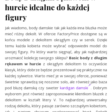
hurcie idealne do każdej
figury
Jak wiadomo, body damskie tak jak każda inna bluzka może
mieć różny dekolt. W ofercie FactoryPrice dostępne są w
końcu modele z dekoltem okrągłym czy w serek. Dzięki
temu każda kobieta może wybrać odpowiedni model do
swojej figury. Po który warto sięgnąć, aby jak najbardziej
urozmaicić kolekcję swojego sklepu?
Basic body z długim
rękawem w hurcie
z okrągłym dekoltem to oczywiście
klasyk, który dobrze będzie prezentował się praktycznie na
każdej sylwetce. Warto mieć je w swojej ofercie, ponieważ
świetnie sprawdzą się noszone solo, ale również jako baza
pod bluzę damską czy sweter
kardigan damski
. Dobrym
wyborem jest również zaproponowanie klientkom bluzek z
dekoltem w kształt litery V. To najbardziej uniwersalny
rodzaj dekoltu, który pasuje zarówno szczupłym kobietom,
jak i paniom chcącym wyeksponować biust. Dekolt