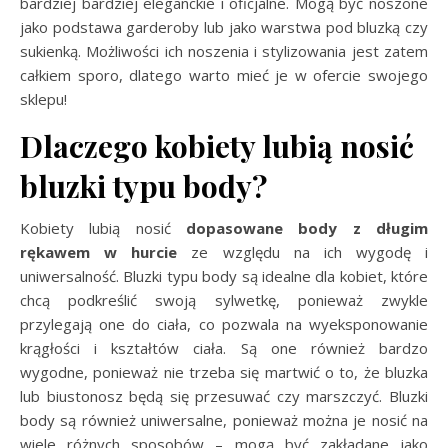
bardziej bardziej eleganckie i oficjalne. Mogą być noszone
jako podstawa garderoby lub jako warstwa pod bluzką czy
sukienką. Możliwości ich noszenia i stylizowania jest zatem
całkiem sporo, dlatego warto mieć je w ofercie swojego
sklepu!
Dlaczego kobiety lubią nosić
bluzki typu body?
Kobiety lubią nosić
dopasowane body z długim
rękawem w hurcie
ze względu na ich wygodę i
uniwersalność. Bluzki typu body są idealne dla kobiet, które
chcą podkreślić swoją sylwetkę, ponieważ zwykle
przylegają one do ciała, co pozwala na wyeksponowanie
krągłości i kształtów ciała. Są one również bardzo
wygodne, ponieważ nie trzeba się martwić o to, że bluzka
lub biustonosz będą się przesuwać czy marszczyć. Bluzki
body są również uniwersalne, ponieważ można je nosić na
wiele różnych sposobów – mogą być zakładane jako