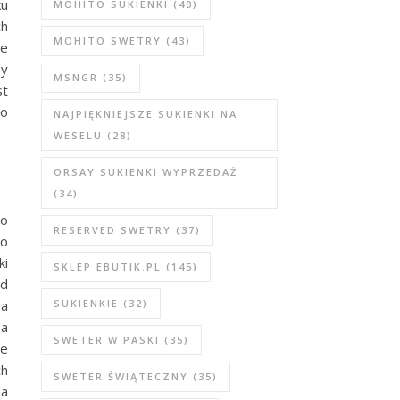
ku
MOHITO SUKIENKI
(40)
ch
MOHITO SWETRY
(43)
ce
my
MSNGR
(35)
st
wo
NAJPIĘKNIEJSZE SUKIENKI NA
WESELU
(28)
ORSAY SUKIENKI WYPRZEDAŻ
(34)
to
RESERVED SWETRY
(37)
no
ki
SKLEP EBUTIK.PL
(145)
od
na
SUKIENKIE
(32)
na
SWETER W PASKI
(35)
łe
ch
SWETER ŚWIĄTECZNY
(35)
na