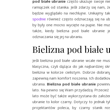
pod białe ubranie
często ukazuje swoje nie
ramiączek od stanika. Jeśli zdarzy się nam, 
będzie wyglądało na niechlujne. Unikajmy tak
spodnie
również często odznaczają się na ubr
by były one mocno wycięte na pupie. Nie muszą
także, kiedy bielizna pod białe ubrani
odznaczania się jej na ubraniu.
Bielizna pod białe 
Jeśli bielizna pod białe ubranie wcale nie mu
klasyczna, czyli dążąca do jak najbardziej s
bielizna w kolorze cielistym. Dobrze dobra
zapewnią nam komfort noszenia. Ich dodatkow
ubrania.
Bielizna pod białe ubranie
powinna
lato. Na pewno się Wam przydadzą. Przecież b
lato może być także wykorzystana do założeni
ubranie to kolor czarny. Dotyczy to jednak tyl
projektantów poleca, by czarny stanik no