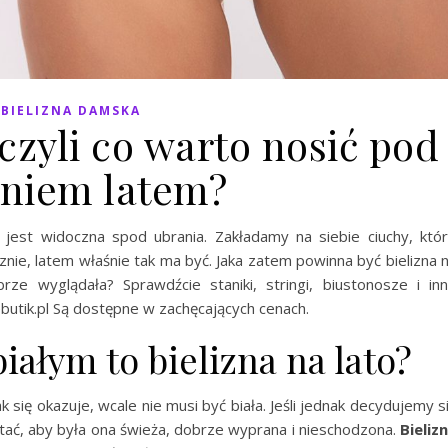
BIELIZNA DAMSKA
 czyli co warto nosić pod
niem latem?
jest widoczna spod ubrania. Zakładamy na siebie ciuchy, któ
sznie, latem właśnie tak ma być. Jaka zatem powinna być bielizna 
brze wyglądała? Sprawdźcie staniki, stringi, biustonosze i in
butik.pl Są dostępne w zachęcających cenach.
białym to bielizna na lato?
k się okazuje, wcale nie musi być biała. Jeśli jednak decydujemy s
ętać, aby była ona świeża, dobrze wyprana i nieschodzona.
Bieliz