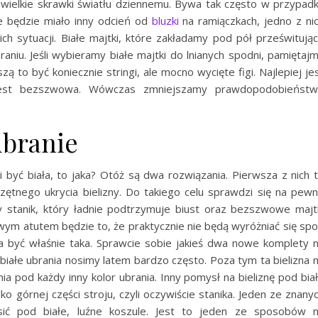
wielkie skrawki światłu dziennemu. Bywa tak często w przypad
że będzie miało inny odcień od
bluzki
na ramiączkach, jedno z ni
ich sytuacji. Białe majtki, które zakładamy pod pół prześwitują
aniu. Jeśli wybieramy białe majtki do lnianych spodni, pamiętaj
 to być koniecznie stringi, ale mocno wycięte figi. Najlepiej je
e jest bezszwowa. Wówczas zmniejszamy prawdopodobieńst
ubranie
si być biała, to jaka? Otóż są dwa rozwiązania. Pierwsza z nich 
krzętnego ukrycia bielizny. Do takiego celu sprawdzi się na pew
ny stanik, który ładnie podtrzymuje biust oraz bezszwowe majt
ym atutem będzie to, że praktycznie nie będą wyróżniać się sp
 być właśnie taka. Sprawcie sobie jakieś dwa nowe komplety 
iałe ubrania nosimy latem bardzo często. Poza tym ta bielizna 
a pod każdy inny kolor ubrania. Inny pomysł na bieliznę pod bia
ko górnej części stroju, czyli oczywiście stanika. Jeden ze znany
sić pod białe, luźne koszule. Jest to jeden ze sposobów 