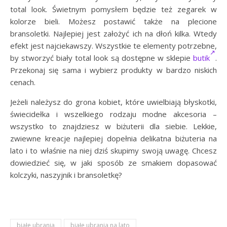
total look. Świetnym pomysłem będzie też zegarek w
kolorze bieli. Możesz postawić także na plecione
bransoletki. Najlepiej jest założyć ich na dłoń kilka. Wtedy
efekt jest najciekawszy. Wszystkie te elementy potrzebne,
by stworzyć biały total look są dostępne w sklepie
butik
.
Przekonaj się sama i wybierz produkty w bardzo niskich
cenach.
Jeżeli należysz do grona kobiet, które uwielbiają błyskotki,
świecidełka i wszelkiego rodzaju modne akcesoria –
wszystko to znajdziesz w biżuterii dla siebie. Lekkie,
zwiewne kreacje najlepiej dopełnia delikatna biżuteria na
lato i to właśnie na niej dziś skupimy swoją uwagę. Chcesz
dowiedzieć się, w jaki sposób ze smakiem dopasować
kolczyki, naszyjnik i bransoletkę?
białe ubrania
białe ubrania na lato