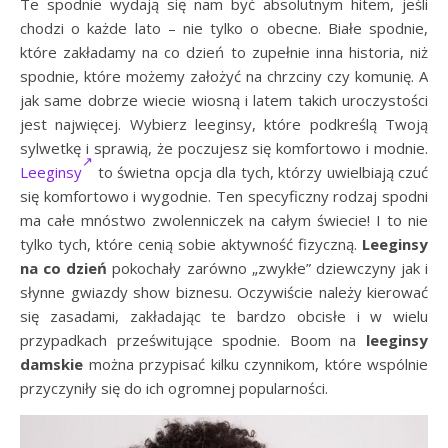
Te spodnie wydają się nam być absolutnym hitem, jeśli
chodzi o każde lato – nie tylko o obecne. Białe spodnie,
które zakładamy na co dzień to zupełnie inna historia, niż
spodnie, które możemy założyć na chrzciny czy komunię. A
jak same dobrze wiecie wiosną i latem takich uroczystości
jest najwięcej. Wybierz leeginsy, które podkreślą Twoją
sylwetkę i sprawią, że poczujesz się komfortowo i modnie.
Leeginsy
to świetna opcja dla tych, którzy uwielbiają czuć
się komfortowo i wygodnie. Ten specyficzny rodzaj spodni
ma całe mnóstwo zwolenniczek na całym świecie! I to nie
tylko tych, które cenią sobie aktywność fizyczną.
Leeginsy
na co dzień
pokochały zarówno „zwykłe” dziewczyny jak i
słynne gwiazdy show biznesu. Oczywiście należy kierować
się zasadami, zakładając te bardzo obcisłe i w wielu
przypadkach prześwitujące spodnie. Boom na
leeginsy
damskie
można przypisać kilku czynnikom, które wspólnie
przyczyniły się do ich ogromnej popularności.