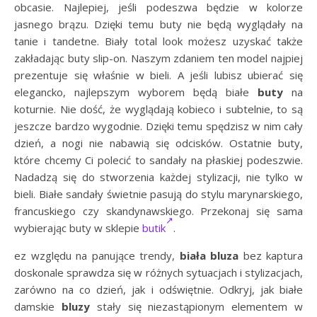
obcasie. Najlepiej, jeśli podeszwa będzie w kolorze
jasnego brązu. Dzięki temu buty nie będą wyglądały na
tanie i tandetne. Biały total look możesz uzyskać także
zakładając buty slip-on. Naszym zdaniem ten model najpiej
prezentuje się właśnie w bieli. A jeśli lubisz ubierać się
elegancko, najlepszym wyborem będą białe
buty
na
koturnie. Nie dość, że wyglądają kobieco i subtelnie, to są
jeszcze bardzo wygodnie. Dzięki temu spędzisz w nim cały
dzień, a nogi nie nabawią się odcisków. Ostatnie buty,
które chcemy Ci polecić to sandały na płaskiej podeszwie.
Nadadzą się do stworzenia każdej stylizacji, nie tylko w
bieli. Białe sandały świetnie pasują do stylu marynarskiego,
francuskiego czy skandynawskiego. Przekonaj się sama
wybierając buty w sklepie
butik
.
ez względu na panujące trendy,
biała bluza
bez kaptura
doskonale sprawdza się w różnych sytuacjach i stylizacjach,
zarówno na co dzień, jak i odświętnie. Odkryj, jak białe
damskie
bluzy
stały się niezastąpionym elementem w