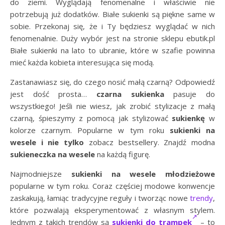
do ziemi. Wyglądają fenomenalne i właściwie nie
potrzebują już dodatków. Białe sukienki są piękne same w
sobie. Przekonaj się, że i Ty będziesz wyglądać w nich
fenomenalnie. Duży wybór jest na stronie sklepu ebutik.pl
Białe sukienki na lato to ubranie, które w szafie powinna
mieć każda kobieta interesująca się modą.
Zastanawiasz się, do czego nosić małą czarną? Odpowiedź
jest dość prosta…
czarna sukienka
pasuje do
wszystkiego! Jeśli nie wiesz, jak zrobić stylizacje z małą
czarną, śpieszymy z pomocą jak stylizować
sukienkę
w
kolorze czarnym. Popularne w tym roku
sukienki na
wesele i nie tylko
zobacz bestsellery. Znajdź modna
sukieneczka na wesele
na każdą figurę.
Najmodniejsze
sukienki na wesele młodzieżowe
popularne w tym roku. Coraz częściej modowe konwencje
zaskakują, łamiąc tradycyjne reguły i tworząc nowe
trendy
,
które pozwalają eksperymentować z własnym stylem.
Jednym z takich trendów są
sukienki do trampek
– to