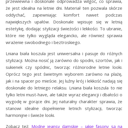
przewiewna i doskonale odprowadza wilgoć, co sprawia,
że jest idealna na letnie dni. Materiał ten pozwala skórze
oddychać, zapewniając komfort nawet podczas
największych upałów. Doskonale wpisuje się w letnią
estetykę, dodając stylizacji świeżości i lekkości. To ubranie,
które nie tylko wygląda elegancko, ale również sprawia
wrażenie swobodnego i beztroskiego.
Lniana biała koszula jest uniwersalna i pasuje do różnych
stylizacji. Można nosić ją zarówno do spodni, szortów, jak i
sukienek czy spódnic, tworząc różnorodne letnie looki.
Oprócz tego jest świetnym wyborem zarówno na plażę,
jak i na spacer po mieście. Jej luźny krój i lekkość nadają się
doskonale do letniego relaksu. Lniana biała koszula to nie
tylko letni must-have, ale także wyraz elegancji i dbałości o
wygodę w gorące dni. Jej naturalny charakter sprawia, że
stanowi idealne dopełnienie letnich stylizacji, tworząc
harmonijne i świeże looki.
Zobacz też:
Modne jeansy damskie – jakie fasony są na