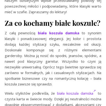
naszym dzisiejszym wpisie przedstawiamy powody tej
powszechnej miłości i podpowiadamy, które klasyki warto
mieć w szafie. Zapraszamy do lektury!
Za co kochamy białe koszule?
Z całą pewnością
biała koszula damska
to synonim
klasyki i ponadczasowej elegancji. Jej kolor i prostota
dodają każdej stylizacji szyku, niezależnie od okazji.
Doskonale komponuje się z różnymi elementami
garderoby. Można ją nosić do spodni, jeansów, spódnic, a
nawet pod klasyczny garnitur. Wszystko to czyni ją
niezwykle uniwersalną. Oprócz tego świetnie sprawdza się
zarówno w formalnych, jak i casualowych stylizacjach. Na
spotkanie biznesowe czy na romantyczną kolację – biała
koszula zawsze się sprawdzi.
Wielu stylistów podkreśla, że
biała koszula damska
to
czysta karta w świecie mody. Dzięki jej neutralności można
dowolnie eksperymentować z dodatkami, akcesoriami czy