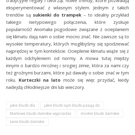
tradycyjne reguły i tworząc nowe trendy, które pozwalają
eksperymentować z własnym stylem. Jednym z takich
trendów są
sukienki do trampek
– to idealny przykład
takiego nietypowego połączenia, które zyskuje
popularność! Anomalia pogodowe związane z ocieplaniem
się klimatu dają nam o sobie mocno znać. Nie zawsze są to
wysokie temperatury, których moglibyśmy się spodziewać
najprędzej w tym kontekście. Ocieplenie klimatu wiąże się z
każdym odchyleniem od normy. A mowa tutaj między
innymi o bardzo mroźnej i srogiej zimie, która za nami czy
też groźnymi burzami, które już dawały o sobie znać w tym
roku.
Kurteczki na lato
może się więc przydać, kiedy
nadejdą chłodniejsze dni lub wieczory.
jakie bluzki dla
jakie bluzki sąm bluzki pasują do
Markowe bluzki damskie wyprzedaż
modne bluzki damskie
tanie bluzki damskie