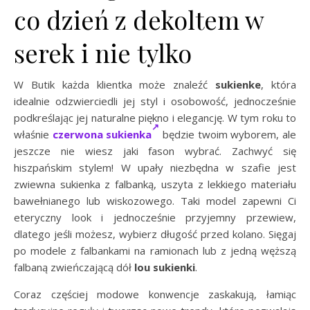
co dzień z dekoltem w
serek i nie tylko
W Butik każda klientka może znaleźć
sukienke
, która
idealnie odzwierciedli jej styl i osobowość, jednocześnie
podkreślając jej naturalne piękno i elegancję. W tym roku to
właśnie
czerwona sukienka
będzie twoim wyborem, ale
jeszcze nie wiesz jaki fason wybrać. Zachwyć się
hiszpańskim stylem! W upały niezbędna w szafie jest
zwiewna sukienka z falbanką, uszyta z lekkiego materiału
bawełnianego lub wiskozowego. Taki model zapewni Ci
eteryczny look i jednocześnie przyjemny przewiew,
dlatego jeśli możesz, wybierz długość przed kolano. Sięgaj
po modele z falbankami na ramionach lub z jedną węższą
falbaną zwieńczającą dół
lou sukienki
.
Coraz częściej modowe konwencje zaskakują, łamiąc