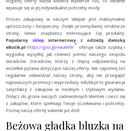
bogatej oferty każda kobieta wybierze coś, co idealnie
wpasuje się w jej indywidualne potrzeby mody.
Proces zakupowy w naszym sklepie jest maksymalnie
uproszczony i bezpieczny. Dzięki przemyślanej strukturze
strony, łatwo znajdziesz interesujące Cię produkty.
Popularny
sklep
internetowy z odzieżą damską
eButik.pl
https://goo.gl/ewaW9r
oferuje także szybką i
wygodną wysyłkę, jak również pomoc naszego zespołu
doradców. Doradców, którzy z chęcią odpowiedzą na
wszelkie pytania dotyczące naszej oferty. Nie zapomnij też
regularnie odwiedzać naszej strony, aby nie przegapić
najnowszych promocji i wyprzedaży. eButik.pl to gwarancja
satysfakcji z zakupów w modnym i stylowym wydaniu.
Dołącz do grona naszych zadowolonych klientek i ciesz się
z zakupów, które spełniają Twoje oczekiwania i potrzeby.
Poznaj naszą ofertę sukienki już dziś!
Beżowa gładka bluzka na